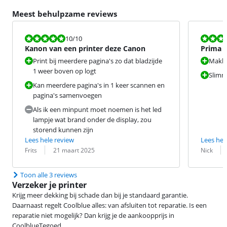
Meest behulpzame reviews
Beoordeling is 10 van de 10.
Beoordeling i
10
/10
Kanon van een printer deze Canon
Prima p
Print bij meerdere pagina's zo dat bladzijde
Makkel
1 weer boven op logt
Slimm
Kan meerdere pagina's in 1 keer scannen en
pagina's samenvoegen
Als ik een minpunt moet noemen is het led
lampje wat brand onder de display, zou
storend kunnen zijn
Lees hele review
Lees hel
Beoordeling door:
Datum:
Beoordeling 
Datum:
Frits
21 maart 2025
Nick
Toon alle 3 reviews
Verzeker je printer
Krijg meer dekking bij schade dan bij je standaard garantie.
Daarnaast regelt Coolblue alles: van afsluiten tot reparatie. Is een
reparatie niet mogelijk? Dan krijg je de aankoopprijs in
CoolblueTegoed.