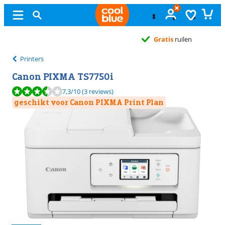
Gratis
ruilen
Printers
Canon PIXMA TS7750i
Beoordeling is 7,3 van de 10, gebaseerd op 3 reviews.
7,3
/10
(3 reviews)
geschikt voor Canon PIXMA Print Plan