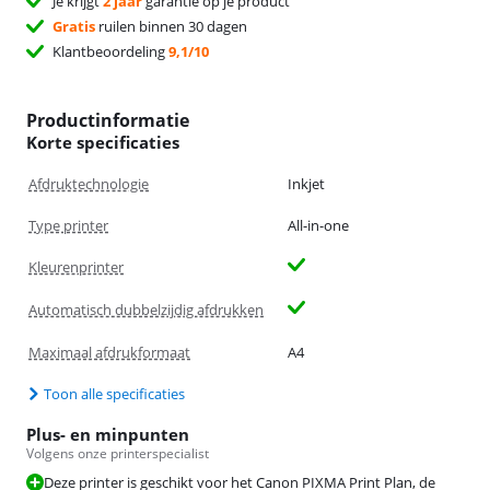
Je krijgt
2 jaar
garantie op je product
Gratis
ruilen binnen 30 dagen
Klantbeoordeling
9,1/10
Productinformatie
Korte specificaties
Afdruktechnologie
Inkjet
Type printer
All-in-one
Kleurenprinter
Automatisch dubbelzijdig afdrukken
Maximaal afdrukformaat
A4
Toon alle specificaties
Plus- en minpunten
Volgens onze printerspecialist
Deze printer is geschikt voor het Canon PIXMA Print Plan, de