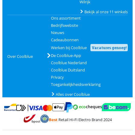
Wilrijk
Bekijk al onze 11 winkels
Ons assortiment
Bedrijfswebsite
Nieuws
Cadeaubonnen
Werken bij Coolblue
Vacatures genoeg!
De Coolblue-App
Over Coolblue
Coolblue Nederland
Coolblue Duitsland
Privacy
Toegankelijkheidsverklaring
Alles over Coolblue
Betalen met MasterCard en Visa via ClickToPay
Betalen met Ecocheques
Betalen met Bancontact
Betalen met ApplePay
Webshop Trustmar
Betalen met PayPal
Best
Retail Hi-Fi Electro Brand 2024
Trustprofile van Coolblue
Verzending en bezorging met bPost