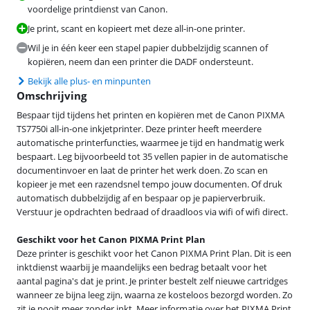
voordelige printdienst van Canon.
Je print, scant en kopieert met deze all-in-one printer.
Wil je in één keer een stapel papier dubbelzijdig scannen of
kopiëren, neem dan een printer die DADF ondersteunt.
Bekijk alle plus- en minpunten
Omschrijving
Bespaar tijd tijdens het printen en kopiëren met de Canon PIXMA
TS7750i all-in-one inkjetprinter. Deze printer heeft meerdere
automatische printerfuncties, waarmee je tijd en handmatig werk
bespaart. Leg bijvoorbeeld tot 35 vellen papier in de automatische
documentinvoer en laat de printer het werk doen. Zo scan en
kopieer je met een razendsnel tempo jouw documenten. Of druk
automatisch dubbelzijdig af en bespaar op je papierverbruik.
Verstuur je opdrachten bedraad of draadloos via wifi of wifi direct.
Geschikt voor het Canon PIXMA Print Plan
Deze printer is geschikt voor het Canon PIXMA Print Plan. Dit is een
inktdienst waarbij je maandelijks een bedrag betaalt voor het
aantal pagina's dat je print. Je printer bestelt zelf nieuwe cartridges
wanneer ze bijna leeg zijn, waarna ze kosteloos bezorgd worden. Zo
zit je nooit meer zonder inkt. Meer informatie over het PIXMA Print