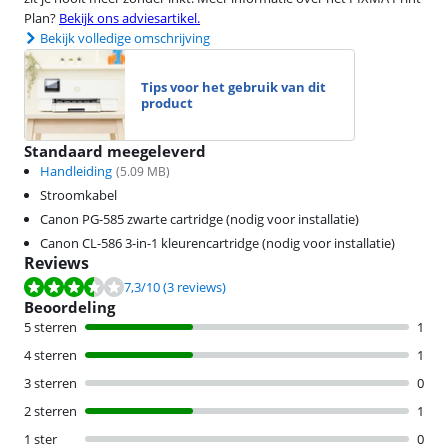
Plan?
Bekijk ons adviesartikel.
Bekijk volledige omschrijving
Tips voor het gebruik van dit
product
Standaard meegeleverd
Handleiding
(
5.09
MB)
Stroomkabel
Canon PG-585 zwarte cartridge (nodig voor installatie)
Canon CL-586 3-in-1 kleurencartridge (nodig voor installatie)
Reviews
Beoordeling is 7,3 van de 10, gebaseerd op 3 reviews.
7,3
/10
(3 reviews)
Beoordeling
5 sterren
1
4 sterren
1
3 sterren
0
2 sterren
1
1 ster
0