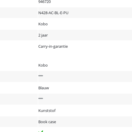
946720
N428-AC-BL-E-PU
Kobo
2 jaar
Carry-in-garantie
Kobo
Blauw
Kunststof
Book case