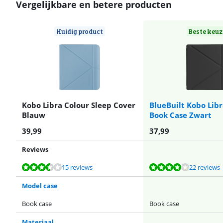
Vergelijkbare en betere producten
Huidig product
Beste keuz
Kobo Libra Colour Sleep Cover
BlueBuilt Kobo Libr
Blauw
Book Case Zwart
39,99
37,99
Reviews
Beoordeling is 7,3 van de 10, gebaseerd op 15 reviews.
Beoordeling is 8,1 van de 10, gebaseerd op 22 reviews.
Beoordeling is 8,1 van de 10, gebaseerd op 22 reviews.
Beoordeling is 8,1 van de 10, gebaseerd op 22 reviews.
Beoordeling is 8,1 van de 10, gebaseerd op 22 reviews.
15 reviews
22 reviews
Model case
Book case
Book case
Materiaal