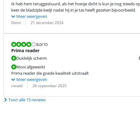
Ik heb hem teruggestuurd, als het hoesje dicht is kun je nog steeds o
keer de bladzijde kwijt nadat hij in je tas heeft gezeten bijvoorbeeld.
Meer weergeven
Beoordeling door:
Datum:
Demi
21 december 2024
Beoordeling is 8,0 van de 10.
8,0
/10
Prima reader
Duidelijk scherm
Mooi afgewerkt
Prima reader die goede kwaliteit uitstraalt
Meer weergeven
Beoordeling door:
Datum:
ronald
26 september 2025
Toon alle 15 reviews