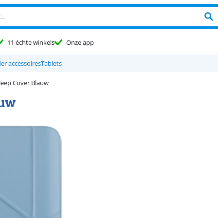
11 échte winkels
Onze app
er accessoires
Tablets
Sleep Cover Blauw
auw