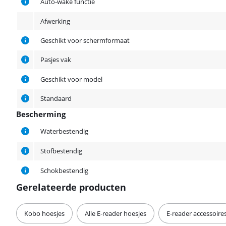
Auto-wake functie
Afwerking
Geschikt voor schermformaat
Pasjes vak
Geschikt voor model
Standaard
Bescherming
Bescherming
Waterbestendig
Stofbestendig
Schokbestendig
Gerelateerde producten
Kobo hoesjes
Alle E-reader hoesjes
E-reader accessoire