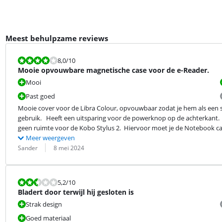
Meest behulpzame reviews
Beoordeling is 8,0 van de 10.
8,0
/10
Mooie opvouwbare magnetische case voor de e-Reader.
Mooi
Past goed
Mooie cover voor de Libra Colour, opvouwbaar zodat je hem als een s
gebruik.   Heeft een uitsparing voor de powerknop op de achterkant.  
geen ruimte voor de Kobo Stylus 2.  Hiervoor moet je de Notebook 
Meer weergeven
Beoordeling door:
Datum:
Sander
8 mei 2024
Beoordeling is 5,2 van de 10.
5,2
/10
Bladert door terwijl hij gesloten is
Strak design
Goed materiaal