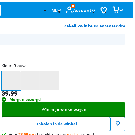
NL
Account
Zakelijk
Winkels
Klantenservice
Kleur
:
Blauw
Kleur
39,99
Morgen bezorgd
In mijn winkelwagen
Ophalen in de winkel
Voor
23.59 uur
besteld, morgen
gratis
bezorgd