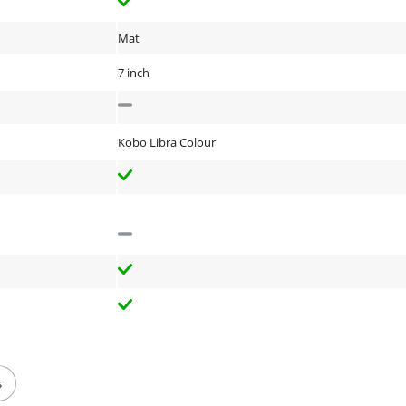
Mat
7 inch
Kobo Libra Colour
s