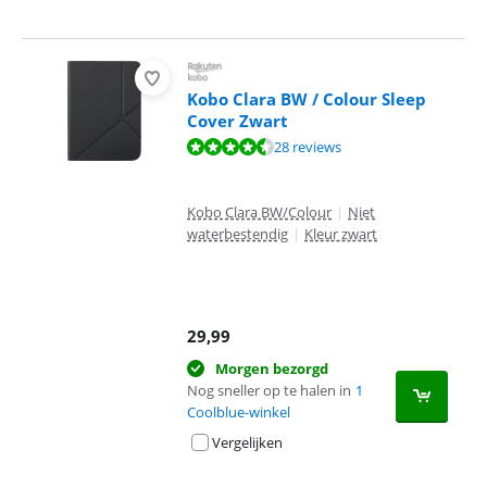
Kobo Clara BW / Colour Sleep
Cover Zwart
Beoordeling is 8,6 van de 10, gebaseerd op 28 reviews.
28 reviews
Kobo Clara BW/Colour
|
Niet
waterbestendig
|
Kleur zwart
29,99
Morgen bezorgd
Nog sneller op te halen in
1
Coolblue-winkel
Vergelijken