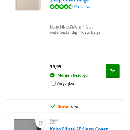
Beoordeling is 8,8 van de 10, gebaseerd op 17 reviews.
17 reviews
Kobo Libra Colour
|
Niet
waterbestendig
|
Kleur beige
39,99
Morgen bezorgd
Vergelijken
Gratis
ruilen
Kobo Elipsa 2E Sleep Cover