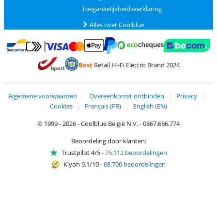
Toegankelijkheidsverklaring
Alles over Coolblue
Betalen met MasterCard en Visa via ClickToPay
Betalen met Ecocheques
Betalen met Bancontact
Betalen met ApplePay
Webshop Trustmar
Betalen met PayPal
Best
Retail Hi-Fi Electro Brand 2024
Trustprofile van Coolblue
Verzending en bezorging met bPost
Algemene voorwaarden
Overeenkomst ontbinden
Privacy
Cookies
Français (FR)
English (EN)
© 1999 - 2026 - Coolblue België N.V. - 0867.686.774
Beoordeling door klanten:
Trustpilot 4/5
-
75.112 beoordelingen
Kiyoh 9.1/10
-
68.700 beoordelingen