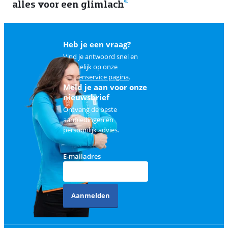
alles voor een glimlach
1
Heb je een vraag?
Vind je antwoord snel en
makkelijk op
onze
klantenservice pagina
.
Meld je aan voor onze
nieuwsbrief
Ontvang de beste
aanbiedingen en
persoonlijk advies.
E-mailadres
Aanmelden