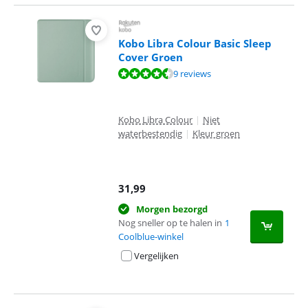
Kobo Libra Colour Basic Sleep
Cover Groen
Beoordeling is 8,7 van de 10, gebaseerd op 9 reviews.
9 reviews
Kobo Libra Colour
|
Niet
waterbestendig
|
Kleur groen
31,99
Morgen bezorgd
Nog sneller op te halen in
1
Coolblue-winkel
Vergelijken