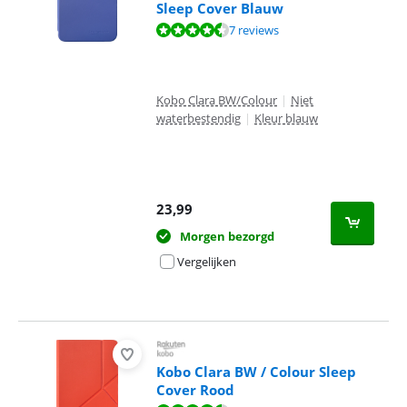
Sleep Cover Blauw
Beoordeling is 8,5 van de 10, gebaseerd op 7 reviews.
7 reviews
Kobo Clara BW/Colour
|
Niet
waterbestendig
|
Kleur blauw
23,99
Morgen bezorgd
Vergelijken
Kobo Clara BW / Colour Sleep
Cover Rood