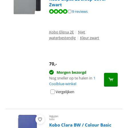
Zwart
Beoordeling is 7,9 van de 10, gebaseerd op 9 reviews.
9 reviews
Kobo Elipsa 2E
|
Niet
waterbestendig
|
Kleur zwart
70
,-
Morgen bezorgd
Nog sneller op te halen in
1
Coolblue-winkel
Vergelijken
Kobo Clara BW / Colour Basic