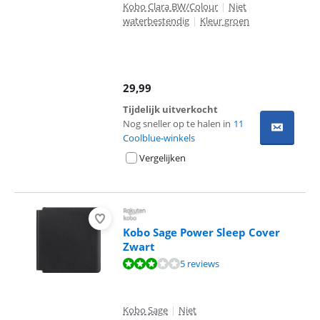
Kobo Clara BW/Colour
|
Niet
waterbestendig
|
Kleur groen
29,99
Tijdelijk uitverkocht
Nog sneller op te halen in
11
Coolblue-winkels
Vergelijken
Kobo Sage Power Sleep Cover
Zwart
Beoordeling is 6,2 van de 10, gebaseerd op 5 reviews.
5 reviews
Kobo Sage
|
Niet