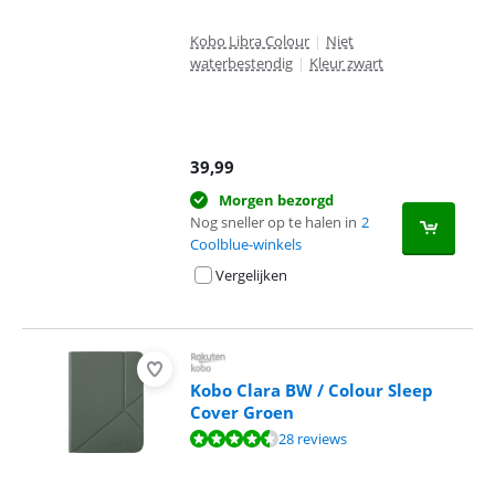
Kobo Libra Colour
|
Niet
waterbestendig
|
Kleur zwart
39,99
Morgen bezorgd
Nog sneller op te halen in
2
Coolblue-winkels
Vergelijken
Kobo Clara BW / Colour Sleep
Cover Groen
Beoordeling is 8,6 van de 10, gebaseerd op 28 reviews.
28 reviews