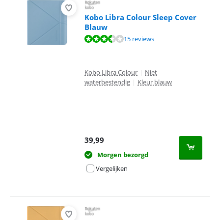
Kobo Libra Colour Sleep Cover
Blauw
Beoordeling is 7,3 van de 10, gebaseerd op 15 reviews.
15 reviews
Kobo Libra Colour
|
Niet
waterbestendig
|
Kleur blauw
39,99
Morgen bezorgd
Vergelijken