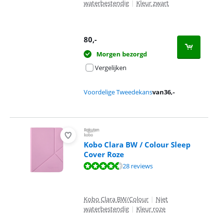
waterbestendig
|
Kleur zwart
80
,-
Morgen bezorgd
Vergelijken
Voordelige Tweedekans
van
36
,-
Kobo Clara BW / Colour Sleep
Cover Roze
Beoordeling is 8,6 van de 10, gebaseerd op 28 reviews.
28 reviews
Kobo Clara BW/Colour
|
Niet
waterbestendig
|
Kleur roze