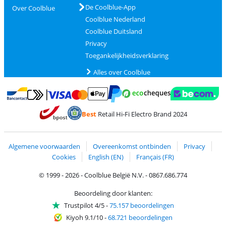
De Coolblue-App
Over Coolblue
Coolblue Nederland
Coolblue Duitsland
Privacy
Toegankelijkheidsverklaring
Alles over Coolblue
Betalen met MasterCard en Visa via ClickToPay
Betalen met Ecocheques
Betalen met Bancontact
Betalen met ApplePay
Webshop Trustmar
Betalen met PayPal
Best
Retail Hi-Fi Electro Brand 2024
Trustprofile van Coolblue
Verzending en bezorging met bPost
Algemene voorwaarden
Overeenkomst ontbinden
Privacy
Cookies
English (EN)
Français (FR)
© 1999 - 2026 - Coolblue België N.V. - 0867.686.774
Beoordeling door klanten:
Trustpilot 4/5
-
75.157 beoordelingen
Kiyoh 9.1/10
-
68.721 beoordelingen