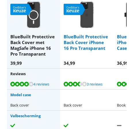
BlueBuilt Protective
BlueBuilt Protective
BlueB
Back Cover met
Back Cover iPhone
iPhon
MagSafe iPhone 16
16 Pro Transparant
Case 
Pro Transparant
39,99
34,99
36,99
Reviews
Beoordeling is 8,3 van de 10, gebaseerd op 4 reviews.
Beoordeling is 7,4 van de 10, gebaseerd op 3 reviews.
Beoordeling is 8,3 van de 10, gebaseerd op 3 reviews.
Beoordeling is 7,7 van de 10, gebaseerd op 1 review.
4 reviews
3 reviews
Model case
Back cover
Back cover
Book c
Valbescherming