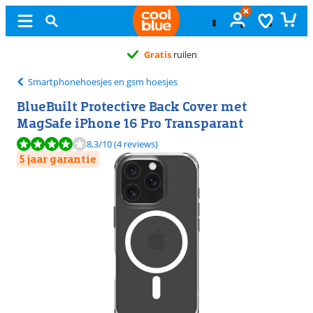
Gratis
ruilen
Smartphonehoesjes en gsm hoesjes
BlueBuilt Protective Back Cover met
MagSafe iPhone 16 Pro Transparant
Beoordeling is 8,3 van de 10, gebaseerd op 4 reviews.
8,3
/10
(4 reviews)
5 jaar garantie