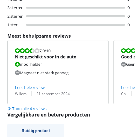
3 sterren
0
2 sterren
0
1 ster
0
Meest behulpzame reviews
Beoordeling is 7,0 van de 10.
Beoordeling i
7,0
/10
Niet geschikt voor in de auto
Goed p
mooi helder
Geen
Magneet niet sterk genoeg
Lees hele review
Lees hel
Beoordeling door:
Datum:
Beoordeling 
Datum:
Willem
21 september 2024
Chi
Toon alle 4 reviews
Vergelijkbare en betere producten
Huidig product