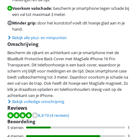
Voorkom valschade:
bescherm je smartphone tegen schade bij
een val tot maximaal 3 meter.
Minder grip:
door het kunststof voelt dit hoesje glad aan in je
hand.
Bekijk alle plus- en minpunten
Omschrijving
Bescherm de zijkant en achterkant van je smartphone met de
BlueBuilt Protective Back Cover met MagSafe iPhone 16 Pro
Transparant. Dit telefoonhoesje is een back cover, waardoor je
scherm vrij blijft voor meldingen en de tijd. Deze smartphone case
biedt valbescherming tot 3 meter. Daardoor voorkom je schade na
een val van de trap. Ook heeft dit hoesje een MagSafe magneet. Zo
klik je draadloze opladers en telefoonhouders stevig vast op de
achterkant van je iPhone.
Bekijk volledige omschrijving
Reviews
Beoordeling is 8,3 van de 10, gebaseerd op 4 reviews.
8,3
/10
(4 reviews)
Beoordeling
5 sterren
1
4 sterren
3