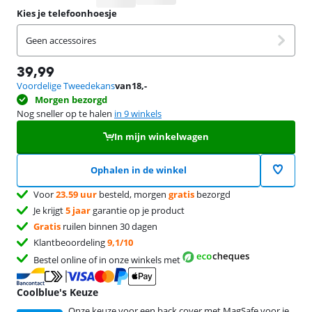
Kies je telefoonhoesje
Geen accessoires
39,99
Voordelige Tweedekans
van
18
,-
Morgen bezorgd
Nog sneller op te halen
in 9 winkels
In mijn winkelwagen
Ophalen in de winkel
Voor
23.59 uur
besteld, morgen
gratis
bezorgd
Je krijgt
5 jaar
garantie op je product
Gratis
ruilen binnen 30 dagen
Klantbeoordeling
9,1/10
Bestel online of in onze winkels met
Coolblue's Keuze
Onze keuze voor een back cover met MagSafe voor je