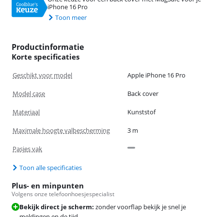
iPhone 16 Pro
Toon meer
Productinformatie
Korte specificaties
Geschikt voor model
Apple iPhone 16 Pro
Model case
Back cover
Materiaal
Kunststof
Maximale hoogte valbescherming
3 m
Pasjes vak
Toon alle specificaties
Plus- en minpunten
Volgens onze telefoonhoesjespecialist
Bekijk direct je scherm:
zonder voorflap bekijk je snel je
meldingen en de tijd.