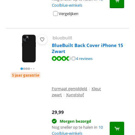
Coolblue-winkels
Vergelijken
BlueBuilt Back Cover iPhone 15
Zwart
Beoordeling is 7,4 van de 10, gebaseerd op 4 reviews.
4 reviews
5 jaar garantie
Formaat gemiddeld
|
Kleur
zwart
|
Kunststof
29,99
Morgen bezorgd
Nog sneller op te halen in
10
Coolblue-winkels