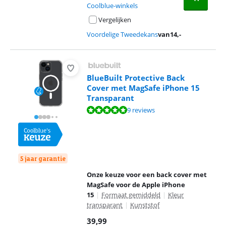
Coolblue-winkels
Vergelijken
Voordelige Tweedekans
van
14
,-
BlueBuilt Protective Back
Cover met MagSafe iPhone 15
Transparant
Beoordeling is 9,5 van de 10, gebaseerd op 9 reviews.
9 reviews
5 jaar garantie
Onze keuze voor een back cover met
MagSafe voor de Apple iPhone
15
|
Formaat gemiddeld
|
Kleur
transparant
|
Kunststof
39,99