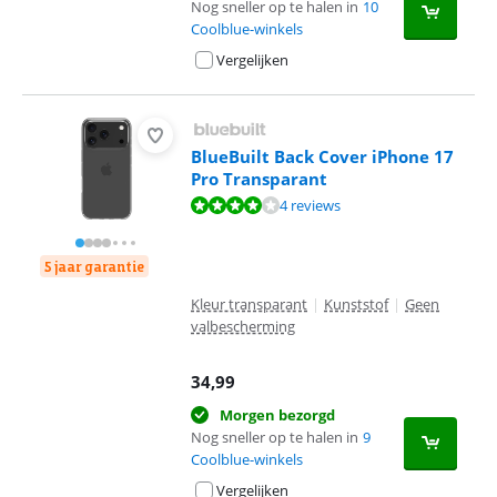
Nog sneller op te halen in
10
Coolblue-winkels
Vergelijken
BlueBuilt Back Cover iPhone 17
Pro Transparant
Beoordeling is 8,0 van de 10, gebaseerd op 4 reviews.
4 reviews
5 jaar garantie
Kleur transparant
|
Kunststof
|
Geen
valbescherming
34,99
Morgen bezorgd
Nog sneller op te halen in
9
Coolblue-winkels
Vergelijken