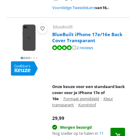
Voordelige Tweedekans
van
16
,-
BlueBuilt iPhone 17e/16e Back
Cover Transparant
Beoordeling is 8,0 van de 10, gebaseerd op 2 reviews.
2 reviews
Onze keuze voor een standaard back
cover voor je iPhone 17e of
16e
|
Formaat gemiddeld
|
Kleur
transparant
|
Kunststof
29,99
Morgen bezorgd
Nog sneller op te halen in
11