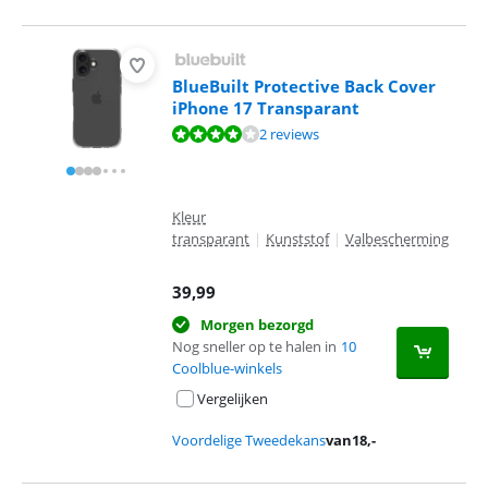
BlueBuilt Protective Back Cover
iPhone 17 Transparant
Beoordeling is 8,0 van de 10, gebaseerd op 2 reviews.
2 reviews
Kleur
transparant
|
Kunststof
|
Valbescherming
39,99
Morgen bezorgd
Nog sneller op te halen in
10
Coolblue-winkels
Vergelijken
Voordelige Tweedekans
van
18
,-