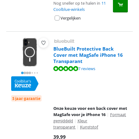
Nog sneller op te halen in
11
Coolblue-winkels
Vergelijken
BlueBuilt Protective Back
Cover met MagSafe iPhone 16
Transparant
Beoordeling is 9,8 van de 10, gebaseerd op 7 reviews.
7 reviews
5 jaar garantie
Onze keuze voor een back cover met
MagSafe voor je iPhone 16
|
Formaat
gemiddeld
|
Kleur
transparant
|
Kunststof
39,99