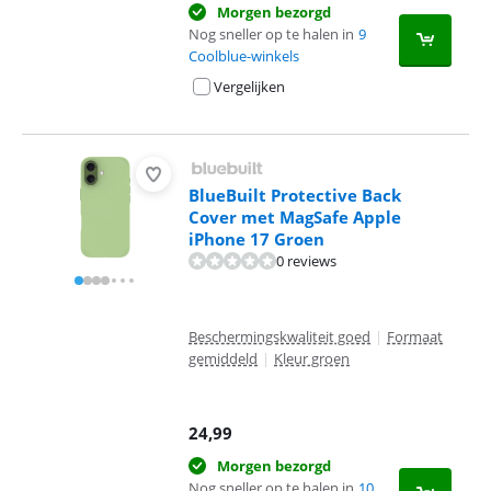
Morgen bezorgd
Nog sneller op te halen in
9
Coolblue-winkels
Vergelijken
BlueBuilt Protective Back
Cover met MagSafe Apple
iPhone 17 Groen
0 reviews
Beschermingskwaliteit goed
|
Formaat
gemiddeld
|
Kleur groen
24,99
Morgen bezorgd
Nog sneller op te halen in
10