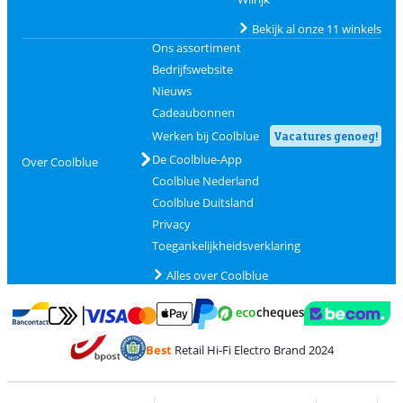
Bekijk al onze 11 winkels
Ons assortiment
Bedrijfswebsite
Nieuws
Cadeaubonnen
Werken bij Coolblue
Vacatures genoeg!
De Coolblue-App
Over Coolblue
Coolblue Nederland
Coolblue Duitsland
Privacy
Toegankelijkheidsverklaring
Alles over Coolblue
Betalen met MasterCard en Visa via ClickToPay
Betalen met Ecocheques
Betalen met Bancontact
Betalen met ApplePay
Webshop Trustmar
Betalen met PayPal
Best
Retail Hi-Fi Electro Brand 2024
Trustprofile van Coolblue
Verzending en bezorging met bPost