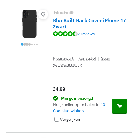
BlueBuilt Back Cover iPhone 17
Zwart
Beoordeling is 8,8 van de 10, gebaseerd op 2 reviews.
2 reviews
Kleur zwart
|
Kunststof
|
Geen
valbescherming
34,99
Morgen bezorgd
Nog sneller op te halen in
10
Coolblue-winkels
Vergelijken