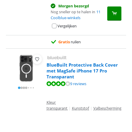
Morgen bezorgd
Nog sneller op te halen in
11
Coolblue-winkels
Vergelijken
Gratis
ruilen
BlueBuilt Protective Back Cover
met MagSafe iPhone 17 Pro
Transparant
Beoordeling is 7,7 van de 10, gebaseerd op 9 reviews.
9 reviews
Kleur
transparant
|
Kunststof
|
Valbescherming