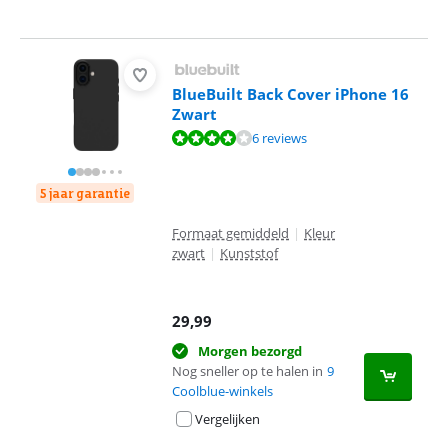
BlueBuilt Back Cover iPhone 16
Zwart
Beoordeling is 7,8 van de 10, gebaseerd op 6 reviews.
6 reviews
5 jaar garantie
Formaat gemiddeld
|
Kleur
zwart
|
Kunststof
29,99
Morgen bezorgd
Nog sneller op te halen in
9
Coolblue-winkels
Vergelijken