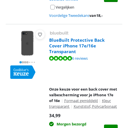
Vergelijken
Voordelige Tweedekans
van
18
,-
BlueBuilt Protective Back
Cover iPhone 17e/16e
Transparant
Beoordeling is 9,6 van de 10, gebaseerd op 6 reviews.
6 reviews
Onze keuze voor een back cover met
valbescherming voor je iPhone 17e
of 16e
|
Formaat gemiddeld
|
Kleur
transparant
|
Kunststof, Polycarbonaat
34,99
Morgen bezorgd