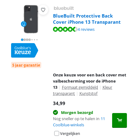
BlueBuilt Protective Back
Cover iPhone 13 Transparant
Beoordeling is 9,2 van de 10, gebaseerd op 4 reviews.
4 reviews
5 jaar garantie
Onze keuze voor een back cover met
valbescherming voor de iPhone
13
|
Formaat gemiddeld
|
Kleur
transparant
|
Kunststof
34,99
Morgen bezorgd
Nog sneller op te halen in
11
Coolblue-winkels
Vergelijken