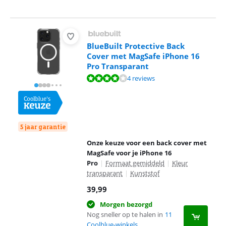
BlueBuilt Protective Back
Cover met MagSafe iPhone 16
Pro Transparant
Beoordeling is 8,3 van de 10, gebaseerd op 4 reviews.
4 reviews
5 jaar garantie
Onze keuze voor een back cover met
MagSafe voor je iPhone 16
Pro
|
Formaat gemiddeld
|
Kleur
transparant
|
Kunststof
39,99
Morgen bezorgd
Nog sneller op te halen in
11
Coolblue-winkels