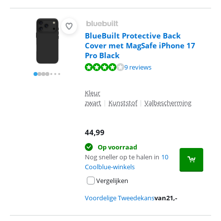
BlueBuilt Protective Back
Cover met MagSafe iPhone 17
Pro Black
Beoordeling is 7,7 van de 10, gebaseerd op 9 reviews.
9 reviews
Kleur
zwart
|
Kunststof
|
Valbescherming
44,99
Op voorraad
Nog sneller op te halen in
10
Coolblue-winkels
Vergelijken
Voordelige Tweedekans
van
21
,-