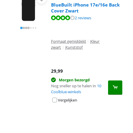
BlueBuilt iPhone 17e/16e Back
Cover Zwart
Beoordeling is 8,0 van de 10, gebaseerd op 2 reviews.
2 reviews
Formaat gemiddeld
|
Kleur
zwart
|
Kunststof
29,99
Morgen bezorgd
Nog sneller op te halen in
10
Coolblue-winkels
Vergelijken
Advertentie