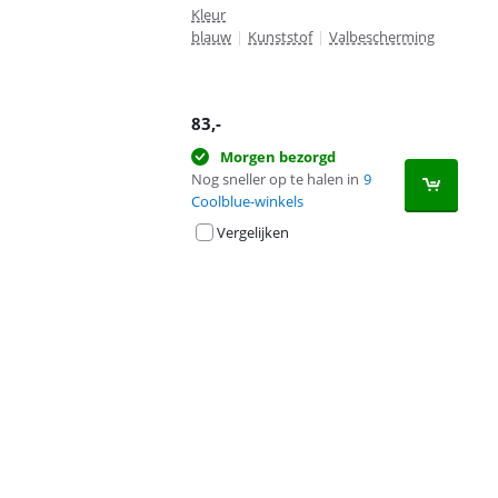
Kleur
blauw
|
Kunststof
|
Valbescherming
83
,-
Morgen bezorgd
Nog sneller op te halen in
9
Coolblue-winkels
Vergelijken
Advertentie