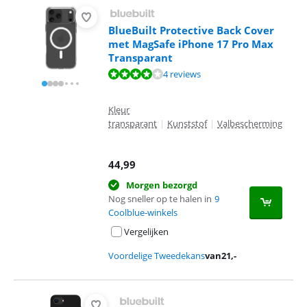
BlueBuilt Protective Back Cover
met MagSafe iPhone 17 Pro Max
Transparant
Beoordeling is 7,8 van de 10, gebaseerd op 4 reviews.
4 reviews
Kleur
transparant
|
Kunststof
|
Valbescherming
44,99
Morgen bezorgd
Nog sneller op te halen in
9
Coolblue-winkels
Vergelijken
Voordelige Tweedekans
van
21
,-