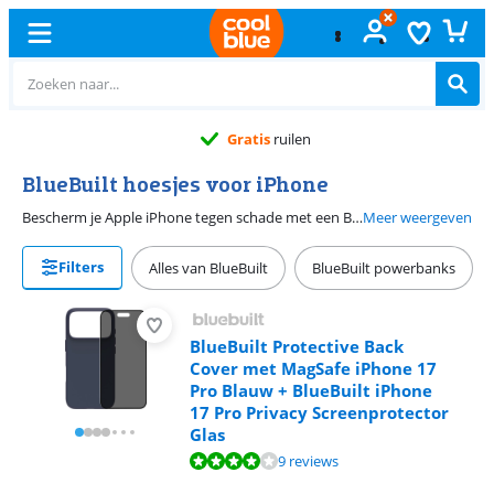
Gratis
ruilen
BlueBuilt hoesjes voor iPhone
Bescherm je Apple iPhone tegen schade met een BlueBuilt telefoonhoesje. BlueBuilt hoesjes zijn er in allerlei soorten, kleuren, materialen en formaten. Kies bijvoorbeeld voor een back cover. Back covers zijn klein van formaat en beschermen de achterkant en de zijkanten van je Apple iPhone. Heb je liever een hoesje dat ook je scherm beschermt? Ga dan voor een book case of een 2-in-1 case. Deze hoesjes hebben ook ruimte voor je pasjes en briefgeld. Wel zijn deze hoesjes wat groter en zwaarder. Op onze BlueBuilt telefoonhoesjes geven we een extra lange garantie van 5 jaar.
Meer weergeven
Filters
Alles van BlueBuilt
BlueBuilt powerbanks
BlueBuilt Protective Back
Cover met MagSafe iPhone 17
Pro Blauw + BlueBuilt iPhone
17 Pro Privacy Screenprotector
Glas
Beoordeling is 7,7 van de 10, gebaseerd op 9 reviews.
9 reviews