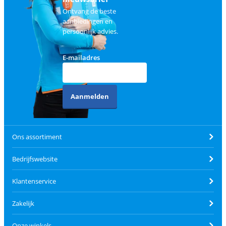
Ontvang de beste
aanbiedingen en
persoonlijk advies.
E-mailadres
Aanmelden
Ons assortiment
Bedrijfswebsite
Klantenservice
Zakelijk
Onze winkels