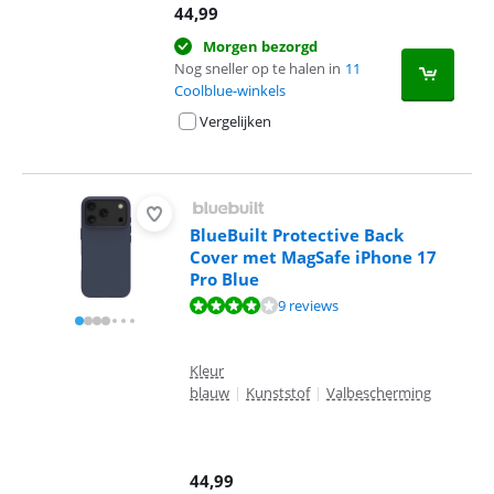
44,99
Morgen bezorgd
Nog sneller op te halen in
11
Coolblue-winkels
Vergelijken
BlueBuilt Protective Back
Cover met MagSafe iPhone 17
Pro Blue
Beoordeling is 7,7 van de 10, gebaseerd op 9 reviews.
9 reviews
Kleur
blauw
|
Kunststof
|
Valbescherming
44,99