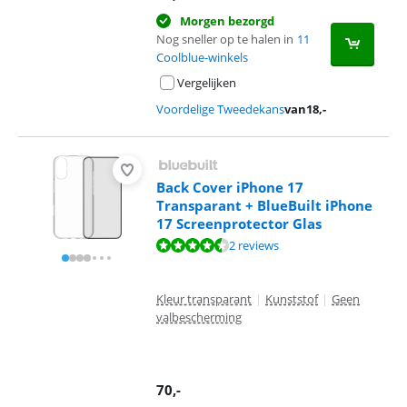
Morgen bezorgd
Nog sneller op te halen in
11
Coolblue-winkels
Vergelijken
Voordelige Tweedekans
van
18
,-
Back Cover iPhone 17
Transparant + BlueBuilt iPhone
17 Screenprotector Glas
Beoordeling is 8,8 van de 10, gebaseerd op 2 reviews.
2 reviews
Kleur transparant
|
Kunststof
|
Geen
valbescherming
70
,-