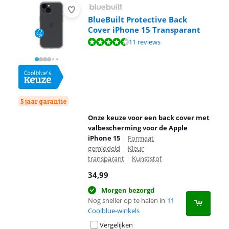
BlueBuilt Protective Back
Cover iPhone 15 Transparant
Beoordeling is 9,2 van de 10, gebaseerd op 11 reviews.
11 reviews
5 jaar garantie
Onze keuze voor een back cover met
valbescherming voor de Apple
iPhone 15
|
Formaat
gemiddeld
|
Kleur
transparant
|
Kunststof
34,99
Morgen bezorgd
Nog sneller op te halen in
11
Coolblue-winkels
Vergelijken