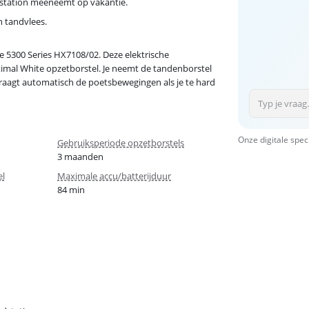
adstation meeneemt op vakantie.
n tandvlees.
e 5300 Series HX7108/02. Deze elektrische
mal White opzetborstel. Je neemt de tandenborstel
rtraagt automatisch de poetsbewegingen als je te hard
Onze digitale spec
Gebruiksperiode opzetborstels
3 maanden
el
Maximale accu/batterijduur
84 min