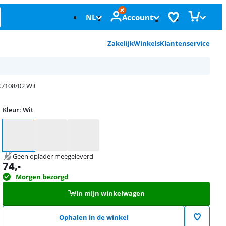
NL
Account
Zakelijk
Winkels
Klantenservice
X7108/02 Wit
Kleur
:
Wit
Kleur
Geen oplader meegeleverd
74
,-
Morgen bezorgd
In mijn winkelwagen
Ophalen in de winkel