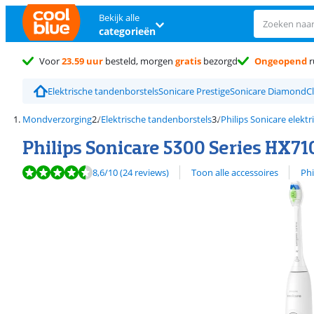
Bekijk alle
categorieën
Voor
23.59 uur
besteld, morgen
gratis
bezorgd
Ongeopend
r
Elektrische tandenborstels
Sonicare Prestige
Sonicare DiamondC
Mondverzorging
Elektrische tandenborstels
Philips Sonicare elekt
Philips Sonicare 5300 Series HX7
Beoordeling is 8,6 van de 10, gebaseerd op 24 reviews.
Bekijk alle
8,6
/10
(24 reviews)
Toon alle accessoires
Phi