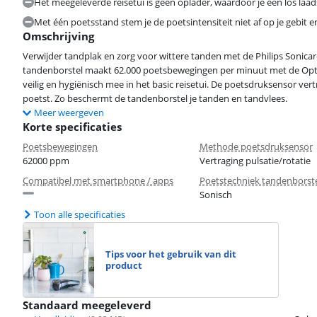
Het meegeleverde reisetui is geen oplader, waardoor je een los la
Met één poetsstand stem je de poetsintensiteit niet af op je gebit e
Omschrijving
Verwijder tandplak en zorg voor wittere tanden met de Philips Sonicar
tandenborstel maakt 62.000 poetsbewegingen per minuut met de Opti
veilig en hygiënisch mee in het basic reisetui. De poetsdruksensor ve
poetst. Zo beschermt de tandenborstel je tanden en tandvlees.
Meer weergeven
Korte specificaties
Poetsbewegingen
Methode poetsdruksensor
62000 ppm
Vertraging pulsatie/rotatie
Compatibel met smartphone / apps
Poetstechniek tandenborst
Sonisch
Toon alle specificaties
Tips voor het gebruik van dit
product
Standaard meegeleverd