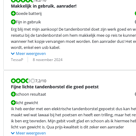
Makkelijk in gebruik, aanrader!
Goede batterij
Fijn in gebruik
Erg blij met mijn aankoop! De tandenborstel doet zijn werk goed en wer
reisetui bij de tandenborstel om hem makkelijk mee op reis te kunnen 
wanneer het kopje vervangen moet worden. Een aanrader dus! Het enig
wordt, enkel een usb kabel.
Meer weergeven
Beoordeling door:
Datum:
TessaP
8 november 2024
Beoordeling is 7,2 van de 10.
7,2
/10
Fijne lichte tandenborstel die goed poetst
schoon resultaat
licht gewicht
Ik heb eerder met een elektrische tandenborstel gepoetst dus kan het 
maakt wel wat lawaai bij het poetsen en heeft een trilling, maar het r
ik ben erg tevreden. Mijn gebit voelt glad en schoon als ik hiermee he
licht van gewicht is. Qua prijs-kwaliteit is dit zeker een aanrader
Meer weergeven