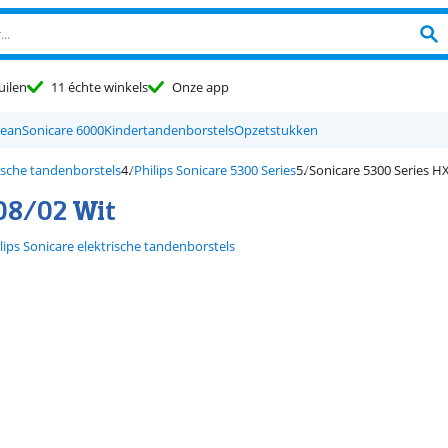
uilen
11 échte winkels
Onze app
lean
Sonicare 6000
Kindertandenborstels
Opzetstukken
rische tandenborstels
Philips Sonicare 5300 Series
Sonicare 5300 Series H
108/02 Wit
lips Sonicare elektrische tandenborstels