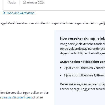
Beoordeling door:
Datum:
Paola
26 oktober 2024
Toon alle 24 reviews
egelt Coolblue alles: van afsluiten tot reparatie. Is een reparatie niet mogel
Hoe verzeker ik mijn ele
Voeg eerst je elektrische tanden
op de volgende pagina onderstaa
dagen bedenktijd en betaalt geen
XCover Zekerheidspakket zon
2 jaar vooruitbetalen
7,99
eenm
3 jaar vooruitbetalen
8,99
eenm
De verzekering is ieder jaar opzeg
eerder opzegt, krijg je het te ve
en. De verzekeringen vallen onder
van de Verzekeringen
of onze