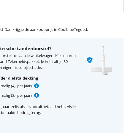
ijk? Dan krijg je de aankoopprijs in CoolblueTegoed.
ktrische tandenborstel?
borstel toe aan je winkelwagen. Kies daarna
nd Zekerheidspakket. Je hebt altijd 30
 eigen risico bij schade.
der diefstaldekking
alig (4,- per jaar)
alig (3,- per jaar)
baar, zelfs als je vooruitbetaald hebt. Als je
el betaalde bedrag terug.