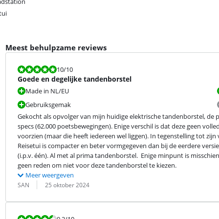
dstation
tui
Meest behulpzame reviews
Beoordeling is 10 van de 10.
10
/10
Goede en degelijke tandenborstel
Made in NL/EU
Gebruiksgemak
Gekocht als opvolger van mijn huidige elektrische tandenborstel, de pr
specs (62.000 poetsbewegingen). Enige verschil is dat deze geen volled
voorzien (maar die heeft iedereen wel liggen). In tegenstelling tot zij
Reisetui is compacter en beter vormgegeven dan bij de eerdere versie.  
(i.p.v. één). Al met al prima tandenborstel.  Enige minpunt is misschie
geen reden om niet voor deze tandenborstel te kiezen.
Meer weergeven
Beoordeling door:
Datum:
SAN
25 oktober 2024
Beoordeling is 9,2 van de 10.
9,2
/10