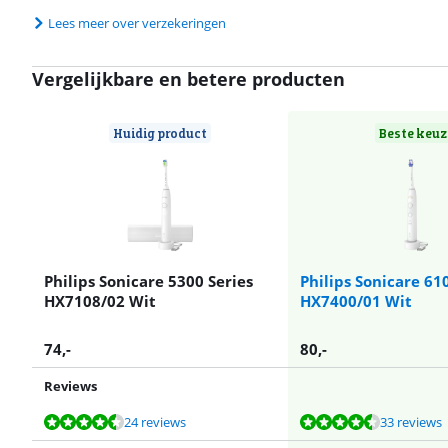
Lees meer over verzekeringen
Vergelijkbare en betere producten
Huidig product
Beste keuz
Philips Sonicare 5300 Series
Philips Sonicare 61
HX7108/02 Wit
HX7400/01 Wit
74
,-
80
,-
Reviews
Beoordeling is 8,6 van de 10, gebaseerd op 24 reviews.
Beoordeling is 8,7 van de 10, gebaseerd op 33 reviews.
Beoordeling is 8,8 van de 10, gebaseerd op 25 reviews.
Beoordeling is 8,7 van de 10, gebaseerd op 33 reviews.
Beoordeling is 8,6 van de 10, gebaseerd op 101 reviews.
24 reviews
33 reviews