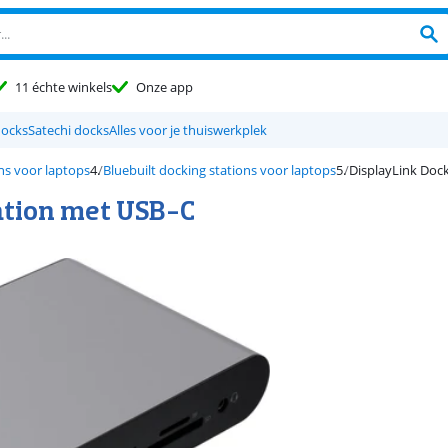
11 échte winkels
Onze app
docks
Satechi docks
Alles voor je thuiswerkplek
ns voor laptops
Bluebuilt docking stations voor laptops
DisplayLink Doc
ation met USB-C