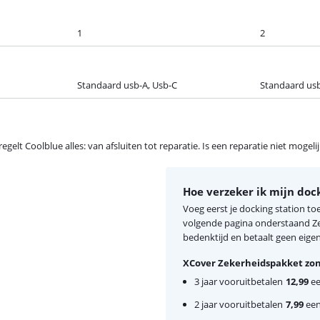
1
2
Standaard usb-A, Usb-C
Standaard usb
egelt Coolblue alles: van afsluiten tot reparatie. Is een reparatie niet mogel
Hoe verzeker ik mijn dock
Voeg eerst je docking station to
volgende pagina onderstaand Zek
bedenktijd en betaalt geen eigen 
XCover Zekerheidspakket zon
3 jaar vooruitbetalen
12,99
ee
2 jaar vooruitbetalen
7,99
eenm