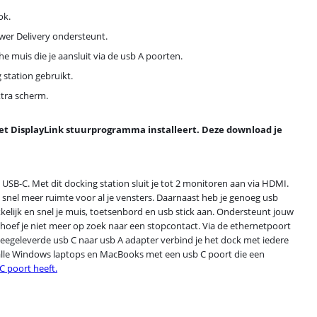
ok.
ower Delivery ondersteunt.
 muis die je aansluit via de usb A poorten.
 station gebruikt.
xtra scherm.
 het DisplayLink stuurprogramma installeert. Deze download je
 USB-C. Met dit docking station sluit je tot 2 monitoren aan via HDMI.
 snel meer ruimte voor al je vensters. Daarnaast heb je genoeg usb
lijk en snel je muis, toetsenbord en usb stick aan. Ondersteunt jouw
o hoef je niet meer op zoek naar een stopcontact. Via de ethernetpoort
 meegeleverde usb C naar usb A adapter verbind je het dock met iedere
 alle Windows laptops en MacBooks met een usb C poort die een
C poort heeft.