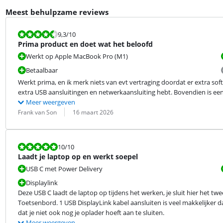
Meest behulpzame reviews
Beoordeling is 9,3 van de 10.
9,3
/10
Prima product en doet wat het beloofd
Werkt op Apple MacBook Pro (M1)
Betaalbaar
Werkt prima, en ik merk niets van evt vertraging doordat er extra soft
extra USB aansluitingen en netwerkaansluiting hebt. Bovendien is ee
Meer weergeven
Beoordeling door:
Datum:
Frank van Son
16 maart 2026
Beoordeling is 10 van de 10.
10
/10
Laadt je laptop op en werkt soepel
USB C met Power Delivery
Displaylink
Deze USB C laadt de laptop op tijdens het werken, je sluit hier het t
Toetsenbord. 1 USB DisplayLink kabel aansluiten is veel makkelijker dan 
dat je niet ook nog je oplader hoeft aan te sluiten.
Meer weergeven