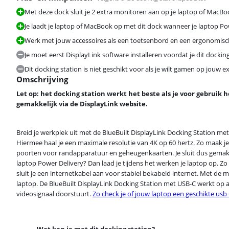
Met deze dock sluit je 2 extra monitoren aan op je laptop of MacBo
Je laadt je laptop of MacBook op met dit dock wanneer je laptop P
Werk met jouw accessoires als een toetsenbord en een ergonomische
Je moet eerst DisplayLink software installeren voordat je dit docking
Dit docking station is niet geschikt voor als je wilt gamen op jouw e
Omschrijving
Let op: het docking station werkt het beste als je voor gebruik
gemakkelijk via de DisplayLink website.
Breid je werkplek uit met de BlueBuilt DisplayLink Docking Station met
Hiermee haal je een maximale resolutie van 4K op 60 hertz. Zo maak je
poorten voor randapparatuur en geheugenkaarten. Je sluit dus gemakke
laptop Power Delivery? Dan laad je tijdens het werken je laptop op. Z
sluit je een internetkabel aan voor stabiel bekabeld internet. Met de
laptop. De BlueBuilt DisplayLink Docking Station met USB-C werkt op
videosignaal doorstuurt.
Zo check je of jouw laptop een geschikte usb 