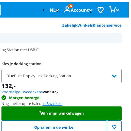
NL
Account
Zakelijk
Winkels
Klantenservice
king Station met USB-C
Kies je docking station
BlueBuilt DisplayLink Docking Station
132
,-
Voordelige Tweedekans
van
107
,-
Morgen bezorgd
Nog sneller op te halen
in 8 winkels
In mijn winkelwagen
Ophalen in de winkel