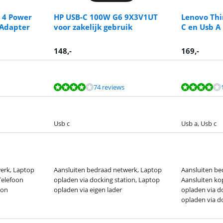
B 4 Power
HP USB-C 100W G6 9X3V1UT
Lenovo Thi
 Adapter
voor zakelijk gebruik
C en Usb A
148
,-
169
,-
74 reviews
Usb c
Usb a, Usb c
erk, Laptop
Aansluiten bedraad netwerk, Laptop
Aansluiten be
Telefoon
opladen via docking station, Laptop
Aansluiten ko
ion
opladen via eigen lader
opladen via do
opladen via d