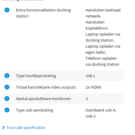
Extra functionaliteiten docking
Aansluiten bedraad
station
netwerk,
Aansluiten
koptelefoon,
Laptop opladen via
docking station,
Laptop opladen via
eigen lader,
Telefoon opladen
via docking station
Type hoofdaansluiting
Usb c
Totaal beschikbare video outputs
2x HDMI
Aantal aansluitbare monitoren
2
Type usb-aansluiting
Standaard usb-A,
Usb-C
Toon alle specificaties