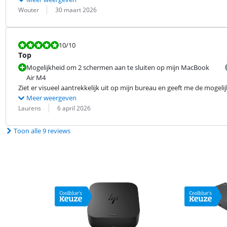
Beoordeling door:
Datum:
Wouter
30 maart 2026
Beoordeling is 10 van de 10.
10
/10
Top
Mogelijkheid om 2 schermen aan te sluiten op mijn MacBook
Air M4
Ziet er visueel aantrekkelijk uit op mijn bureau en geeft me de moge
Meer weergeven
Beoordeling door:
Datum:
Laurens
6 april 2026
Toon alle 9 reviews