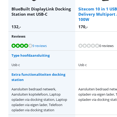
BlueBuilt DisplayLink Docking
Sitecom 10 in 1 US
Station met USB-C
Delivery Multiport
100W
132
,-
170
,-
Reviews
Beoordeling is 8,4 van de 10, gebaseerd op 9 reviews.
Beoordeling is 8,0 van de 10, gebaseerd op 74 reviews.
Beoordeling is 8,0 van de 10, gebaseerd op 164 reviews.
Beoordeling is 8,0 van de 10, gebaseerd op 74 reviews.
9 reviews
0 reviews
Type hoofdaansluiting
Usb c
Usb c
Extra functionaliteiten docking
station
Aansluiten bedraad netwerk,
Aansluiten bedraad netw
Aansluiten koptelefoon, Laptop
opladen via eigen lader, 
opladen via docking station, Laptop
opladen via docking stat
opladen via eigen lader, Telefoon
opladen via docking station