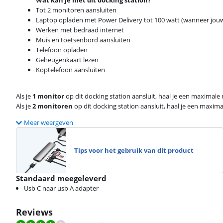
Wat kan je met dit docking station?
Tot 2 monitoren aansluiten
Laptop opladen met Power Delivery tot 100 watt (wanneer jou
Werken met bedraad internet
Muis en toetsenbord aansluiten
Telefoon opladen
Geheugenkaart lezen
Koptelefoon aansluiten
Als je
1 monitor
op dit docking station aansluit, haal je een maximale
Als je
2 monitoren
op dit docking station aansluit, haal je een maxima
Meer weergeven
Tips voor het gebruik van dit product
Standaard meegeleverd
Usb C naar usb A adapter
Reviews