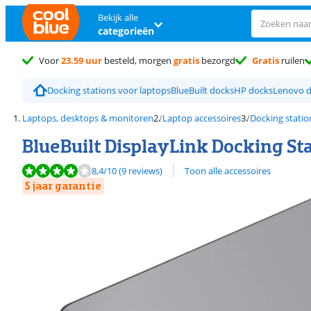
Bekijk alle
categorieën
Voor
23.59 uur
besteld, morgen
gratis
bezorgd
Gratis
ruilen
Docking stations voor laptops
BlueBuilt docks
HP docks
Lenovo 
Laptops, desktops & monitoren
Laptop accessoires
Docking statio
BlueBuilt DisplayLink Docking St
Beoordeling is 8,4 van de 10, gebaseerd op 9 reviews.
8,4
/10
(9 reviews)
Toon alle accessoires
5 jaar garantie