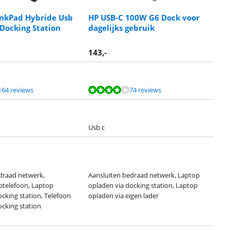
nkPad Hybride Usb
HP USB-C 100W G6 Dock voor
 Docking Station
dagelijks gebruik
143
,-
164 reviews
74 reviews
Usb c
draad netwerk,
Aansluiten bedraad netwerk, Laptop
ptelefoon, Laptop
opladen via docking station, Laptop
cking station, Telefoon
opladen via eigen lader
ocking station