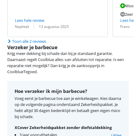
Mooi 
Zeer s
Lees hele review
Lees hel
Beoordeling door:
Datum:
Beoordeling 
Datum:
Naphtali
13 augustus 2025
Frans
Toon alle 2 reviews
Verzeker je barbecue
Krijg meer dekking bij schade dan bij je standaard garantie.
Daarnaast regelt Coolblue alles: van afsluiten tot reparatie. Is een
reparatie niet mogelijk? Dan krijg je de aankoopprijs in
CoolblueTegoed.
Hoe verzeker ik mijn barbecue?
Voeg eerst je barbecue toe aan je winkelwagen. Kies daarna
op de volgende pagina onderstaand Zekerheidspakket. Je
hebt altijd 30 dagen bedenktijd en betaalt geen eigen risico
bij schade.
XCover Zekerheidspakket zonder diefstaldekking
3 jaar vooruitbetalen
Uitleg