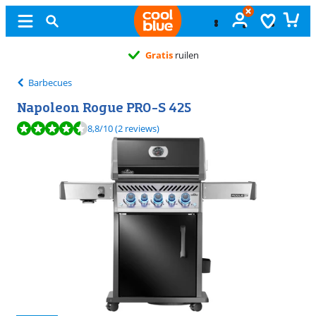
Gratis
ruilen
Barbecues
Napoleon Rogue PRO-S 425
Beoordeling is 8,8 van de 10, gebaseerd op 2 reviews.
8,8
/10
(2 reviews)