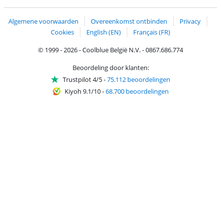
Trustprofile van Coolblue
Verzending en bezorging met bPost
Algemene voorwaarden
Overeenkomst ontbinden
Privacy
Cookies
English (EN)
Français (FR)
© 1999 - 2026 - Coolblue België N.V. - 0867.686.774
Beoordeling door klanten:
Trustpilot 4/5
-
75.112 beoordelingen
Kiyoh 9.1/10
-
68.700 beoordelingen