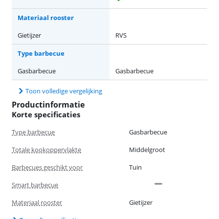
Materiaal rooster
Gietijzer
RVS
Type barbecue
Gasbarbecue
Gasbarbecue
Toon volledige vergelijking
Productinformatie
Korte specificaties
Type barbecue
Gasbarbecue
Totale kookoppervlakte
Middelgroot
Barbecues geschikt voor
Tuin
Smart barbecue
Materiaal rooster
Gietijzer