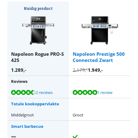
Huidig product
Napoleon Rogue PRO-S
Napoleon Prestige 500
425
Connected Zwart
1.289
,-
2.179
,-
1.949
,-
Reviews
Beoordeling is 8,8 van de 10, gebaseerd op 2 reviews.
Beoordeling is 9,6 van de 10, gebaseerd op 1 review.
2 reviews
1 review
Totale kookoppervlakte
Middelgroot
Groot
Smart barbecue