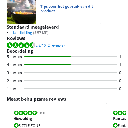
Tips voor het gebruik van dit
product
Standaard meegeleverd
Handleiding
(
5.57
MB)
Reviews
Beoordeling is 8,8 van de 10, gebaseerd op 2 reviews.
8,8
/10
(2 reviews)
Beoordeling
5 sterren
1
4 sterren
1
3 sterren
0
2 sterren
0
1 ster
0
Meest behulpzame reviews
Beoordeling is 10 van de 10.
Beoordeling i
10
/10
Geweldig
Fantast
montag
SIZZLE ZONE
Fantas