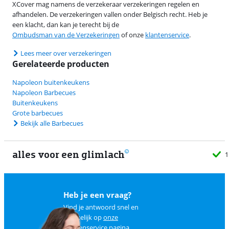
XCover mag namens de verzekeraar verzekeringen regelen en
afhandelen. De verzekeringen vallen onder Belgisch recht. Heb je
een klacht, dan kan je terecht bij de
Ombudsman van de Verzekeringen
of onze
klantenservice
.
Lees meer over verzekeringen
Gerelateerde producten
Napoleon buitenkeukens
Napoleon Barbecues
Buitenkeukens
Grote barbecues
Bekijk alle Barbecues
alles voor een glimlach
1
Heb je een vraag?
Vind je antwoord snel en
makkelijk op
onze
klantenservice pagina
.