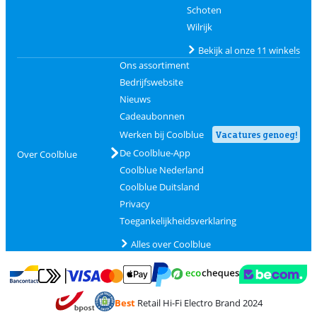
Schoten
Wilrijk
Bekijk al onze 11 winkels
Ons assortiment
Bedrijfswebsite
Nieuws
Cadeaubonnen
Werken bij Coolblue
Vacatures genoeg!
De Coolblue-App
Over Coolblue
Coolblue Nederland
Coolblue Duitsland
Privacy
Toegankelijkheidsverklaring
Alles over Coolblue
Betalen met MasterCard en Visa via ClickToPay
Betalen met Ecocheques
Betalen met Bancontact
Betalen met ApplePay
Webshop Trustmar
Betalen met PayPal
Best
Retail Hi-Fi Electro Brand 2024