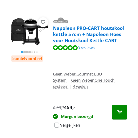
Napoleon PRO-CART houtskool
kettle 57cm + Napoleon Hoes
voor Houtskool Kettle CART
Beoordeling is 10 van de 10, gebaseerd op 3 reviews.
3 reviews
bundelvoordeel
Geen Weber Gourmet BBQ
System
|
Geen Weber One Touch
systeem
|
4 wielen
474
,-
454
,-
Morgen bezorgd
Vergelijken