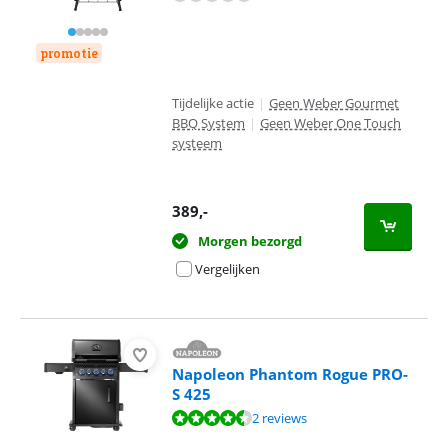
promotie
Tijdelijke actie
|
Geen Weber Gourmet
BBQ System
|
Geen Weber One Touch
systeem
389
,-
Morgen bezorgd
Vergelijken
Napoleon Phantom Rogue PRO-
S 425
Beoordeling is 8,8 van de 10, gebaseerd op 2 reviews.
2 reviews