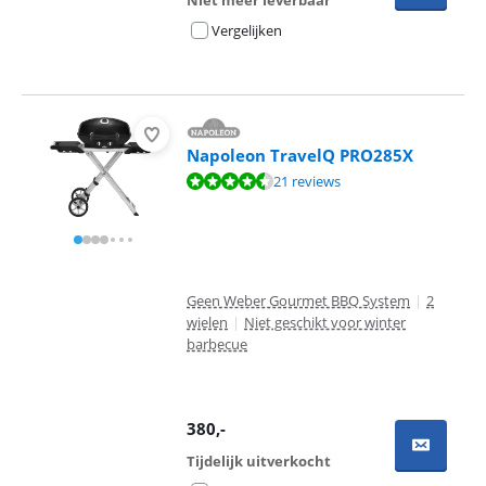
Niet meer leverbaar
Vergelijken
Napoleon TravelQ PRO285X
Beoordeling is 9,3 van de 10, gebaseerd op 21 reviews.
21 reviews
Geen Weber Gourmet BBQ System
|
2
wielen
|
Niet geschikt voor winter
barbecue
380
,-
Tijdelijk uitverkocht