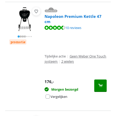
Napoleon Premium Kettle 47
cm
Beoordeling is 9,1 van de 10, gebaseerd op 10 reviews.
10 reviews
promotie
Tijdelijke actie
|
Geen Weber One Touch
systeem
|
2 wielen
176
,-
Morgen bezorgd
Vergelijken