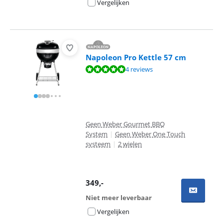
Vergelijken
Napoleon Pro Kettle 57 cm
Beoordeling is 9,8 van de 10, gebaseerd op 4 reviews.
4 reviews
Geen Weber Gourmet BBQ
System
|
Geen Weber One Touch
systeem
|
2 wielen
349
,-
Niet meer leverbaar
Vergelijken