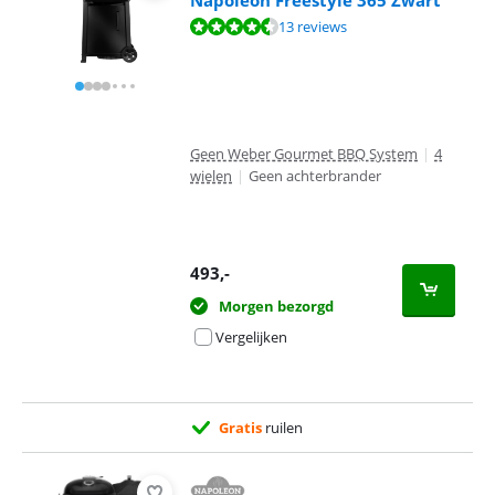
Napoleon Freestyle 365 Zwart
Beoordeling is 9,0 van de 10, gebaseerd op 13 reviews.
13 reviews
Geen Weber Gourmet BBQ System
|
4
wielen
|
Geen achterbrander
493
,-
Morgen bezorgd
Vergelijken
Gratis
ruilen