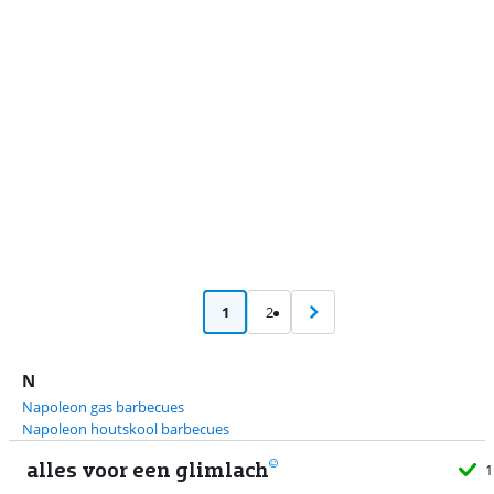
Advertentie
1
2
N
Napoleon gas barbecues
Napoleon houtskool barbecues
alles voor een glimlach
1