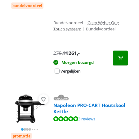
bundelvoordeel
Bundelvoordeel
|
Geen Weber One
Touch systeem
|
Bundelvoordeel
275,99
261
,-
Morgen bezorgd
Vergelijken
Napoleon PRO-CART Houtskool
Kettle
Beoordeling is 10 van de 10, gebaseerd op 3 reviews.
3 reviews
promotie