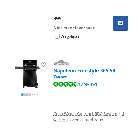
399
,-
Niet meer leverbaar
Vergelijken
Napoleon Freestyle 365 SB
Zwart
Beoordeling is 9,0 van de 10, gebaseerd op 13 reviews.
13 reviews
Geen Weber Gourmet BBQ System
|
4
wielen
|
Geen achterbrander