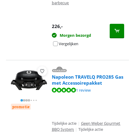
barbecue
226
,-
Morgen bezorgd
Vergelijken
Napoleon TRAVELQ PRO285 Gas
met Accessoirepakket
Beoordeling is 10 van de 10, gebaseerd op 1 review.
1 review
promotie
Tijdelijke actie
|
Geen Weber Gourmet
BBQ System
|
Tijdelijke actie