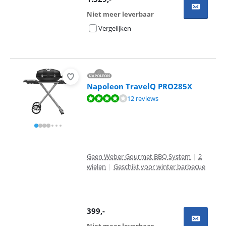
Niet meer leverbaar
Vergelijken
Napoleon TravelQ PRO285X
Beoordeling is 8,4 van de 10, gebaseerd op 12 reviews.
12 reviews
Geen Weber Gourmet BBQ System
|
2
wielen
|
Geschikt voor winter barbecue
399
,-