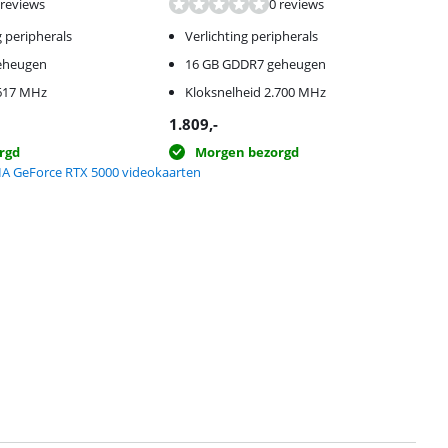
 reviews
0 reviews
g peripherals
Verlichting peripherals
eheugen
16 GB GDDR7 geheugen
.617 MHz
Kloksnelheid 2.700 MHz
1.809
,-
rgd
Morgen bezorgd
DIA GeForce RTX 5000 videokaarten