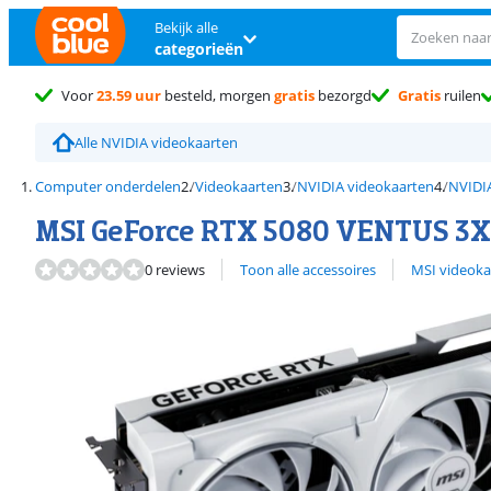
Bekijk alle
categorieën
Voor
23.59 uur
besteld, morgen
gratis
bezorgd
Gratis
ruilen
Alle NVIDIA videokaarten
Computer onderdelen
Videokaarten
NVIDIA videokaarten
NVIDIA
MSI GeForce RTX 5080 VENTUS 3X
Bekijk alle
0 reviews
Toon alle accessoires
MSI videoka