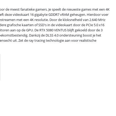
or de meest fanatieke gamers. Je speelt de nieuwste games met een 4K
eeft deze videokaart 16 gigabyte GDDR7 vRAM geheugen. Hierdoor voer
livestreamen met een 4K resolutie. Door de kloksnelheid van 2.640 MHz
ere grafische kaarten of SSD's in de videokaart door de PCIe 5.0 x16
nitoren aan op de GPU. De RTX 5080 VENTUS blijft gekoeld door de 3
toekomstbestendig. Dankzij de DLSS 4.0 ondersteuning boost je het
ensecht uit. Zet de ray tracing technologie aan voor realistische