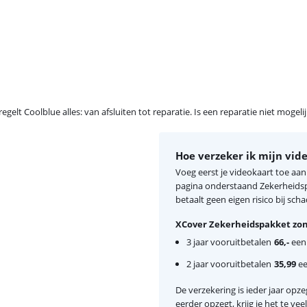
egelt Coolblue alles: van afsluiten tot reparatie. Is een reparatie niet mogel
Hoe verzeker ik mijn vid
Voeg eerst je videokaart toe aa
pagina onderstaand Zekerheidspa
betaalt geen eigen risico bij scha
XCover Zekerheidspakket zon
3 jaar vooruitbetalen
66,-
eenm
2 jaar vooruitbetalen
35,99
ee
De verzekering is ieder jaar opzeg
eerder opzegt, krijg je het te ve