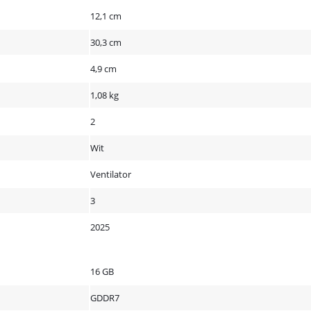
12,1 cm
30,3 cm
4,9 cm
1,08 kg
2
Wit
Ventilator
3
2025
16 GB
GDDR7