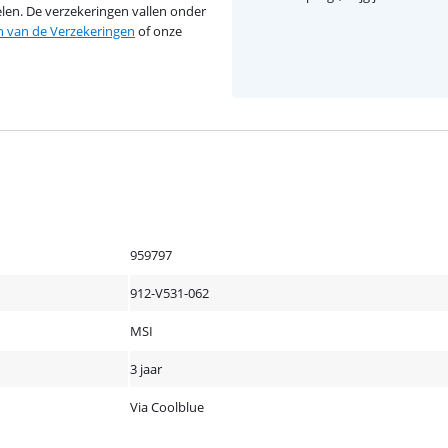
en. De verzekeringen vallen onder
van de Verzekeringen
of onze
959797
912-V531-062
MSI
3 jaar
Via Coolblue