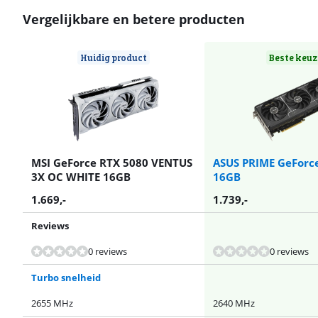
Vergelijkbare en betere producten
Huidig product
Beste keuz
MSI GeForce RTX 5080 VENTUS
ASUS PRIME GeForc
3X OC WHITE 16GB
16GB
1.669
,-
1.739
,-
Reviews
Beoordeling is 10 van de 10, gebaseerd op 1 review.
0 reviews
0 reviews
Turbo snelheid
2655 MHz
2640 MHz