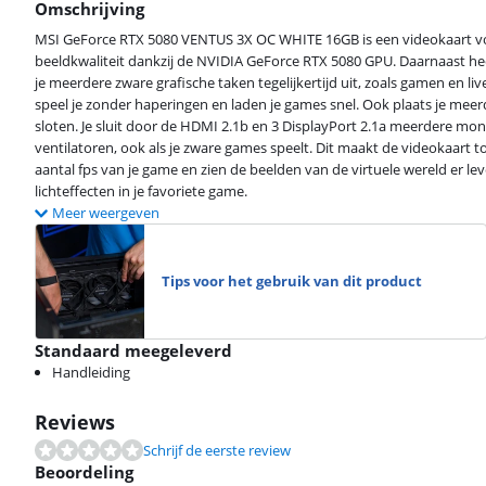
Omschrijving
MSI GeForce RTX 5080 VENTUS 3X OC WHITE 16GB is een videokaart vo
beeldkwaliteit dankzij de NVIDIA GeForce RTX 5080 GPU. Daarnaast h
je meerdere zware grafische taken tegelijkertijd uit, zoals gamen en 
speel je zonder haperingen en laden je games snel. Ook plaats je meerd
sloten. Je sluit door de HDMI 2.1b en 3 DisplayPort 2.1a meerdere mo
ventilatoren, ook als je zware games speelt. Dit maakt de videokaart 
aantal fps van je game en zien de beelden van de virtuele wereld er lev
lichteffecten in je favoriete game.
Meer weergeven
Tips voor het gebruik van dit product
Standaard meegeleverd
Handleiding
Reviews
Schrijf de eerste review
Beoordeling