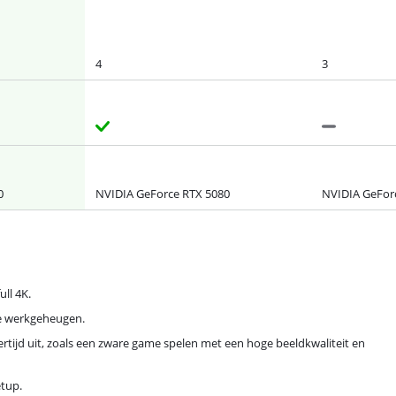
4
3
0
NVIDIA GeForce RTX 5080
NVIDIA GeFor
ll 4K.
yte werkgeheugen.
rtijd uit, zoals een zware game spelen met een hoge beeldkwaliteit en
etup.