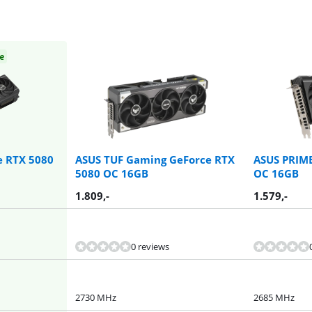
e
e RTX 5080
ASUS TUF Gaming GeForce RTX
ASUS PRIME
5080 OC 16GB
OC 16GB
1.809
,-
1.579
,-
0 reviews
2730 MHz
2685 MHz