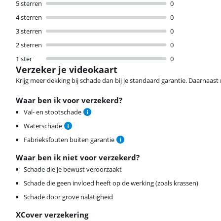
5 sterren
0
4 sterren
0
3 sterren
0
2 sterren
0
1 ster
0
Verzeker je videokaart
Krijg meer dekking bij schade dan bij je standaard garantie. Daarnaast r
Waar ben ik voor verzekerd?
Val- en stootschade
Waterschade
Fabrieksfouten buiten garantie
Waar ben ik niet voor verzekerd?
Schade die je bewust veroorzaakt
Schade die geen invloed heeft op de werking (zoals krassen)
Schade door grove nalatigheid
XCover verzekering