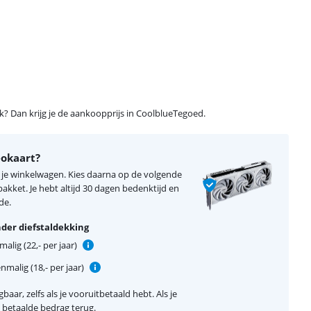
ijk? Dan krijg je de aankoopprijs in CoolblueTegoed.
eokaart?
n je winkelwagen. Kies daarna op de volgende
kket. Je hebt altijd 30 dagen bedenktijd en
de.
der diefstaldekking
alig (22,- per jaar)
nmalig (18,- per jaar)
baar, zelfs als je vooruitbetaald hebt. Als je
el betaalde bedrag terug.