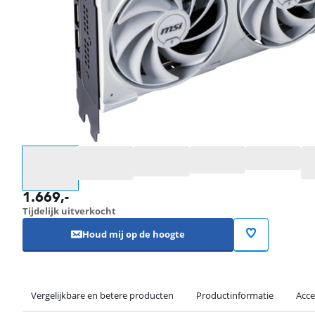
Selecteer een optie
1.669
,-
Tijdelijk uitverkocht
Houd mij op de hoogte
Vergelijkbare en betere producten
Productinformatie
Acce