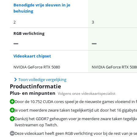
Benodigde vrije sleuven in je
behuizing
2
3
RGB verlichting
Videokaart chipset
NVIDIA GeForce RTX 5080
NVIDIA GeForce RTX 508
Toon volledige vergelijking
Productinformatie
Plus- en minpunten
Volgens onze videokaartspecialist
Door de 10.752 CUDA cores speel je de nieuwste games vloeiend in fu
Je voert meerdere zware taken tegelijkertijd uit door het 16 gigab
Dankzij het GDDR7 geheugen voer je meerdere zware taken tegelijke
livestreamen op Twitch.
Deze videokaart heeft geen RGB verlichting voor bij de rest van je s