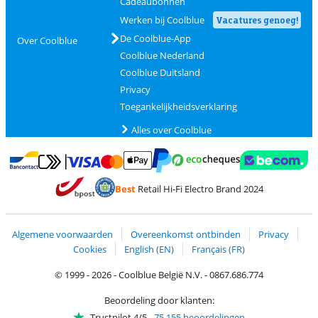
Cadeaubonnen
Werken bij Coolblue
Vacatures genoeg!
De Coolblue-App
Over Coolblue
Coolblue Nederland
Coolblue Duitsland
Privacy
Toegankelijkheidsverklaring
Alles over Coolblue
Betalen met MasterCard en Visa via ClickToPay
Betalen met Ecocheques
Betalen met Bancontact
Betalen met ApplePay
Webshop Trustmar
Betalen met PayPal
Best
Retail Hi-Fi Electro Brand 2024
Trustprofile van Coolblue
Verzending en bezorging met bPost
Algemene voorwaarden
Overeenkomst ontbinden
Privacy
Cookies
English (EN)
Français (FR)
© 1999 - 2026 - Coolblue België N.V. - 0867.686.774
Beoordeling door klanten:
Trustpilot 4/5
-
75.155 beoordelingen