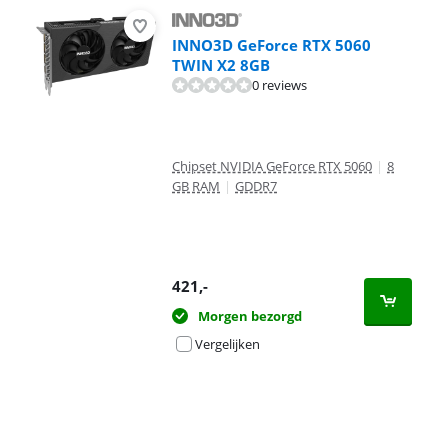
INNO3D GeForce RTX 5060
TWIN X2 8GB
0 reviews
Chipset NVIDIA GeForce RTX 5060
|
8
GB RAM
|
GDDR7
421
,-
Morgen bezorgd
Vergelijken
Advertentie