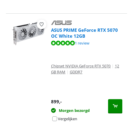
ASUS PRIME GeForce RTX 5070
OC White 12GB
Beoordeling is 10 van de 10, gebaseerd op 1 review.
1 review
Chipset NVIDIA GeForce RTX 5070
|
12
GB RAM
|
GDDR7
899
,-
Morgen bezorgd
Vergelijken