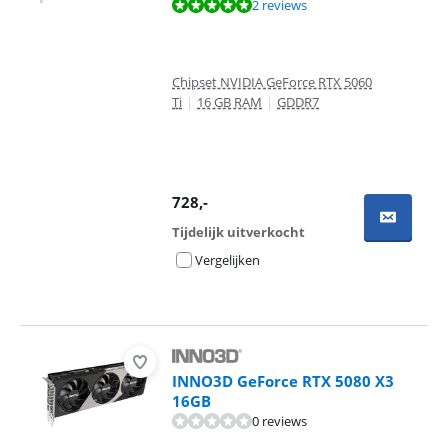
Beoordeling is 9,6 van de 10, gebaseerd op 2 reviews.
2 reviews
Chipset NVIDIA GeForce RTX 5060
Ti
|
16 GB RAM
|
GDDR7
728
,-
Tijdelijk uitverkocht
Vergelijken
INNO3D GeForce RTX 5080 X3
16GB
0 reviews