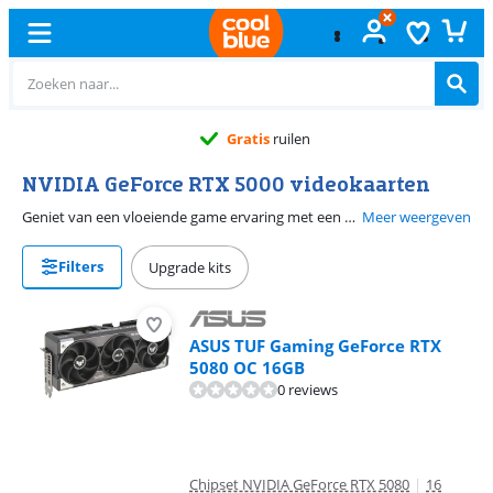
Gratis
ruilen
NVIDIA GeForce RTX 5000 videokaarten
Geniet van een vloeiende game ervaring met een NVIDIA GeForce RTX 5000 videokaart. Deze videokaarten hebben meer rekenkernen, sneller en nieuwer werkgeheugen en een hogere bandbreedte. Hierdoor speel je met meer frames, ook wanneer je op hoge instellingen gamet. Daarnaast ondersteunen deze videokaarten DLSS 4. Door deze technologie maakt je RTX 5000 via AI meer frames aan, zodat je game soepeler speelt. Met de RTX 5080 en RTX 5090 speel je alle games op de hoogste instellingen. De RTX 5070 Ti en RTX 5070 bieden een soepele quad hd game ervaring. De RTX 5060 Ti, RTX 5060 en RTX 5050 zijn juist geschikt voor full hd gaming.
Meer weergeven
Filters
Upgrade kits
ASUS TUF Gaming GeForce RTX
5080 OC 16GB
0 reviews
Chipset NVIDIA GeForce RTX 5080
|
16