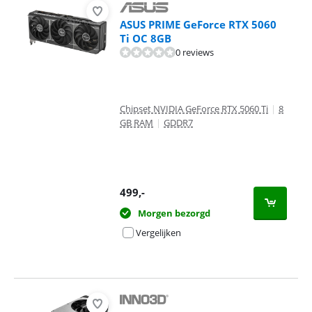
ASUS PRIME GeForce RTX 5060
Ti OC 8GB
0 reviews
Chipset NVIDIA GeForce RTX 5060 Ti
|
8
GB RAM
|
GDDR7
499
,-
Morgen bezorgd
Vergelijken