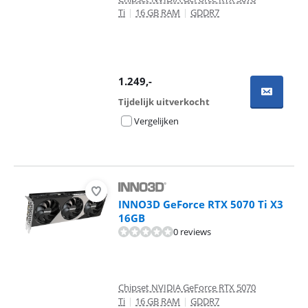
Ti
|
16 GB RAM
|
GDDR7
1.249
,-
Tijdelijk uitverkocht
Vergelijken
INNO3D GeForce RTX 5070 Ti X3
16GB
0 reviews
Chipset NVIDIA GeForce RTX 5070
Ti
|
16 GB RAM
|
GDDR7