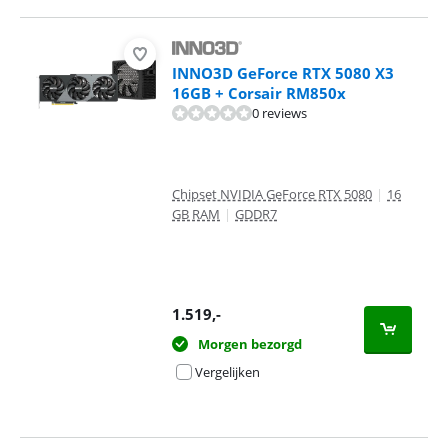
INNO3D GeForce RTX 5080 X3
16GB + Corsair RM850x
0 reviews
Chipset NVIDIA GeForce RTX 5080
|
16
GB RAM
|
GDDR7
1.519
,-
Morgen bezorgd
Vergelijken