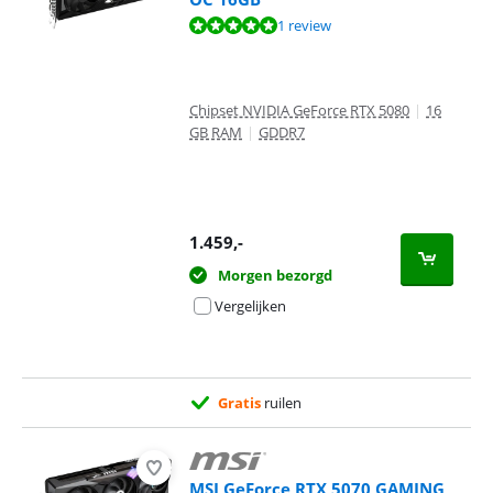
Beoordeling is 10 van de 10, gebaseerd op 1 review.
1 review
Chipset NVIDIA GeForce RTX 5080
|
16
GB RAM
|
GDDR7
1.459
,-
Morgen bezorgd
Vergelijken
Gratis
ruilen
MSI GeForce RTX 5070 GAMING