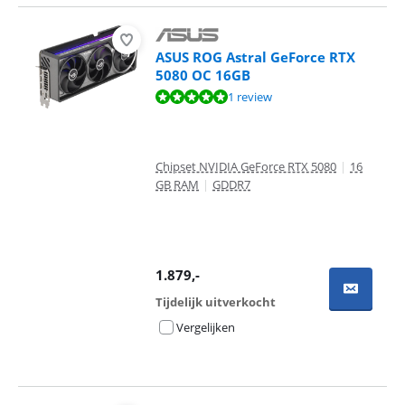
ASUS ROG Astral GeForce RTX
5080 OC 16GB
Beoordeling is 10 van de 10, gebaseerd op 1 review.
1 review
Chipset NVIDIA GeForce RTX 5080
|
16
GB RAM
|
GDDR7
1.879
,-
Tijdelijk uitverkocht
Vergelijken