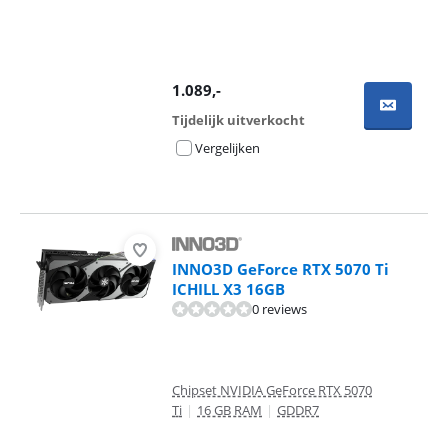
1.089
,-
Tijdelijk uitverkocht
Vergelijken
INNO3D GeForce RTX 5070 Ti
ICHILL X3 16GB
0 reviews
Chipset NVIDIA GeForce RTX 5070
Ti
|
16 GB RAM
|
GDDR7