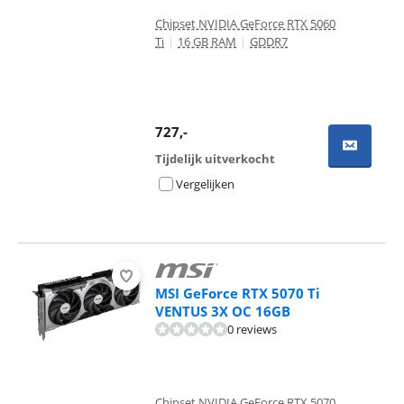
Chipset NVIDIA GeForce RTX 5060
Ti
|
16 GB RAM
|
GDDR7
727
,-
Tijdelijk uitverkocht
Vergelijken
MSI GeForce RTX 5070 Ti
VENTUS 3X OC 16GB
0 reviews
Chipset NVIDIA GeForce RTX 5070