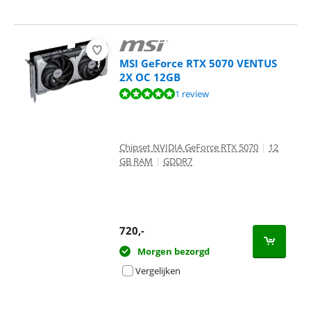
MSI GeForce RTX 5070 VENTUS
2X OC 12GB
Beoordeling is 10 van de 10, gebaseerd op 1 review.
1 review
Chipset NVIDIA GeForce RTX 5070
|
12
GB RAM
|
GDDR7
720
,-
Morgen bezorgd
Vergelijken