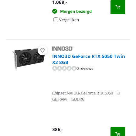
1.069
,-
Morgen bezorgd
Vergelijken
INNO3D GeForce RTX 5050 Twin
X2 8GB
0 reviews
Chipset NVIDIA GeForce RTX 5050
|
8
GB RAM
|
GDDR6
386
,-