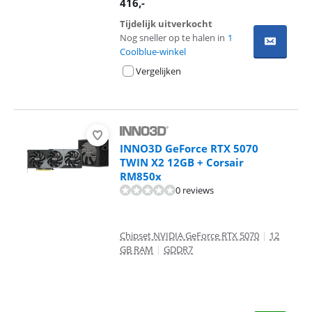
416
,-
Tijdelijk uitverkocht
Nog sneller op te halen in
1
Coolblue-winkel
Vergelijken
INNO3D GeForce RTX 5070
TWIN X2 12GB + Corsair
RM850x
0 reviews
Chipset NVIDIA GeForce RTX 5070
|
12
GB RAM
|
GDDR7