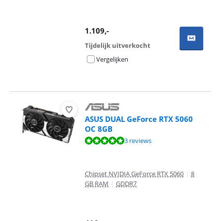
1.109
,-
Tijdelijk uitverkocht
Vergelijken
ASUS DUAL GeForce RTX 5060
OC 8GB
Beoordeling is 9,7 van de 10, gebaseerd op 3 reviews.
3 reviews
Chipset NVIDIA GeForce RTX 5060
|
8
GB RAM
|
GDDR7