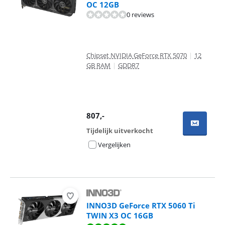
OC 12GB
0 reviews
Chipset NVIDIA GeForce RTX 5070
|
12
GB RAM
|
GDDR7
807
,-
Tijdelijk uitverkocht
Vergelijken
INNO3D GeForce RTX 5060 Ti
TWIN X3 OC 16GB