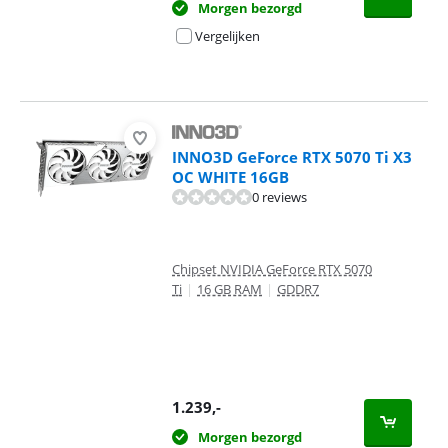
Morgen bezorgd
Vergelijken
INNO3D GeForce RTX 5070 Ti X3
OC WHITE 16GB
0 reviews
Chipset NVIDIA GeForce RTX 5070
Ti
|
16 GB RAM
|
GDDR7
1.239
,-
Morgen bezorgd