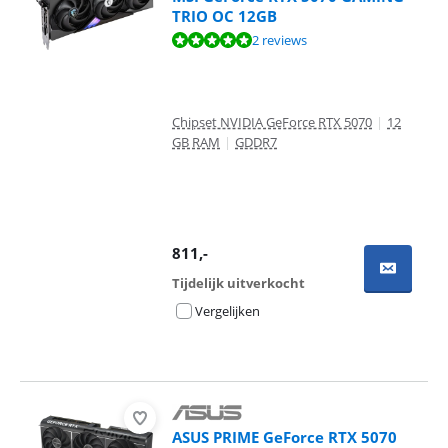
TRIO OC 12GB
Beoordeling is 9,8 van de 10, gebaseerd op 2 reviews.
2 reviews
Chipset NVIDIA GeForce RTX 5070
|
12
GB RAM
|
GDDR7
811
,-
Tijdelijk uitverkocht
Vergelijken
ASUS PRIME GeForce RTX 5070