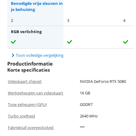
Benodigde vrije sleuven in
je behuizing
2
3
4
RGB verlichting
Toon volledige vergelijking
Productinformatie
Korte specificaties
Videokaart chipset
NVIDIA GeForce RTX 5080
Werkgeheugen van videokaart
16 GB
Type geheugen (GPU)
GDDR7
Turbo snelheid
2640 MHz
Fabrieksaf overgeclocked