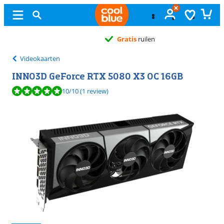
Gratis
ruilen
Videokaarten
INNO3D GeForce RTX 5080 X3 OC 16GB
Beoordeling is 10 van de 10, gebaseerd op 1 review.
10
/10
(1 review)