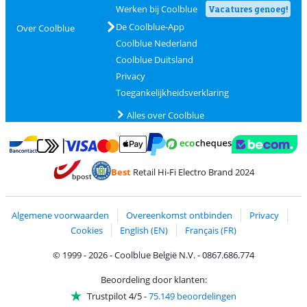
Werken bij Coolblue
Vacatures genoeg!
De Coolblue-App
Over Coolblue
Coolblue Nederland
Coolblue Duitsland
Privacy
Toegankelijkheidsverklaring
Alles over Coolblue
Betalen met MasterCard en Visa via ClickToPay
Betalen met Ecocheques
Betalen met Bancontact
Betalen met ApplePay
Webshop Trustmar
Betalen met PayPal
Best
Retail Hi-Fi Electro Brand 2024
Trustprofile van Coolblue
Verzending en bezorging met bPost
Algemene voorwaarden
Overeenkomst ontbinden
Privacy
Cookies
English (EN)
Français (FR)
© 1999 - 2026 - Coolblue België N.V. - 0867.686.774
Beoordeling door klanten:
Trustpilot 4/5
-
75.149 beoordelingen