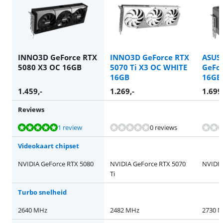
INNO3D GeForce RTX
INNO3D GeForce RTX
ASUS
5080 X3 OC 16GB
5070 Ti X3 OC WHITE
GeFo
16GB
16GB
1.459
,-
1.269
,-
1.699
Reviews
Beoordeling is 10 van de 10, gebaseerd op 1 review.
1 review
0 reviews
Videokaart chipset
NVIDIA GeForce RTX 5080
NVIDIA GeForce RTX 5070
NVIDIA
Ti
Turbo snelheid
2640 MHz
2482 MHz
2730 