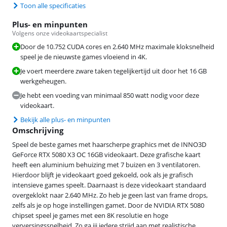
Toon alle specificaties
Plus- en minpunten
Volgens onze videokaartspecialist
Door de 10.752 CUDA cores en 2.640 MHz maximale kloksnelheid
speel je de nieuwste games vloeiend in 4K.
Je voert meerdere zware taken tegelijkertijd uit door het 16 GB
werkgeheugen.
Je hebt een voeding van minimaal 850 watt nodig voor deze
videokaart.
Bekijk alle plus- en minpunten
Omschrijving
Speel de beste games met haarscherpe graphics met de INNO3D
GeForce RTX 5080 X3 OC 16GB videokaart. Deze grafische kaart
heeft een aluminium behuizing met 7 buizen en 3 ventilatoren.
Hierdoor blijft je videokaart goed gekoeld, ook als je grafisch
intensieve games speelt. Daarnaast is deze videokaart standaard
overgeklokt naar 2.640 MHz. Zo heb je geen last van frame drops,
zelfs als je op hoge instellingen gamet. Door de NVIDIA RTX 5080
chipset speel je games met een 8K resolutie en hoge
verversingssnelheid. Zo ga jij iedere strijd aan met realistische