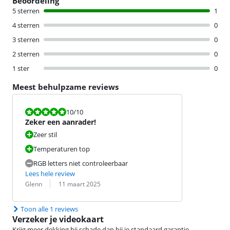
Beoordeling
5 sterren
1
4 sterren
0
3 sterren
0
2 sterren
0
1 ster
0
Meest behulpzame reviews
Beoordeling is 10 van de 10.
10
/10
Zeker een aanrader!
Zeer stil
Temperaturen top
RGB letters niet controleerbaar
Lees hele review
Beoordeling door:
Datum:
Glenn
11 maart 2025
Toon alle 1 reviews
Verzeker je videokaart
Krijg meer dekking bij schade dan bij je standaard garantie.