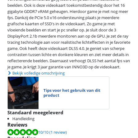
beelden. Ook is deze videokaart toekomstbestendig door het 16
gigabyte GDDR7 vRAM geheugen. Hierdoor game je met nog meer
fps. Dankzij de PCIe 5.0 x16 ondersteuning plaats je meerdere
grafische kaarten of SSD's in de videokaart. Zo game je met
vloeiende beelden en start je pc sneller op. Je sluit door de 3
DisplayPort 2.1b meerdere monitoren aan op de GPU. Je zet de ray
tracing technologie aan voor realistische lichteffecten in je favoriete
game. Ook heeft deze videokaart DLSS 4.0. Je geniet van scherpe
contrasten tussen lichte en donkere kleuren en ziet meer details in
reflecterende beelden. Daarnaast verhoogt DLSS het aantal fps van
je game. Je krijgt 3 jaar garantie van INNO3D op de videokaart.
Bekijk volledige omschrijving
Tips voor het gebruik van dit
product
Standaard meegeleverd
Handleiding
Reviews
Beoordeling is 10 van de 10, gebaseerd op 1 review.
10
/10
(1 review)