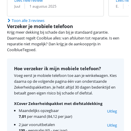
Lees hele review
Lees hel
Beoordeling door:
Datum:
Beoordeling 
Datum:
Juul
1 augustus 2025
E.
1
Toon alle 3 reviews
Verzeker je mobiele telefoon
Krijg meer dekking bij schade dan bij je standaard garantie.
Daarnaast regelt Coolblue alles: van afsluiten tot reparatie. Is een
reparatie niet mogelijk? Dan krijg je de aankoopprijs in
CoolblueTegoed.
Hoe verzeker ik mijn mobiele telefoon?
Voeg eerst je mobiele telefoon toe aan je winkelwagen. Kies
daarna op de volgende pagina één van onderstaande
Zekerheidspakketten. Je hebt altijd 30 dagen bedenktijd en
betaalt geen eigen risico bij schade of diefstal.
XCover Zekerheidspakket met diefstaldekking
Maandelijks opzegbaar
Uitleg
7,01
per maand (84,12 per jaar)
2 jaar vooruitbetalen
Uitleg
130,-
eenmalig (65,- per jaar)