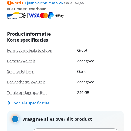
Gratis
1 jaar Norton met VPN
t.w.v.
94,99
Niet meer leverbaar
Productinformatie
Korte specificaties
Formaat mobiele telefoon
Groot
Camerakwaliteit
Zeer goed
Snelheidsklasse
Goed
Beeldscherm kwaliteit
Zeer goed
Totale opslagcapaciteit
256 GB
Toon alle specificaties
Vraag me alles over dit product