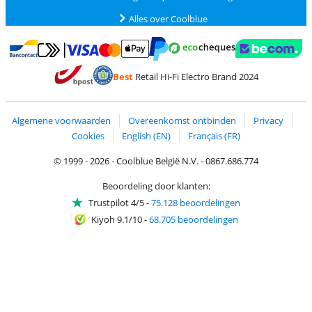
Alles over Coolblue
Betalen met MasterCard en Visa via ClickToPay
Betalen met Ecocheques
Betalen met Bancontact
Betalen met ApplePay
Webshop Trustmar
Betalen met PayPal
Best
Retail Hi-Fi Electro Brand 2024
Trustprofile van Coolblue
Verzending en bezorging met bPost
Algemene voorwaarden
Overeenkomst ontbinden
Privacy
Cookies
English (EN)
Français (FR)
© 1999 - 2026 - Coolblue België N.V. - 0867.686.774
Beoordeling door klanten:
Trustpilot 4/5
-
75.128 beoordelingen
Kiyoh 9.1/10
-
68.705 beoordelingen