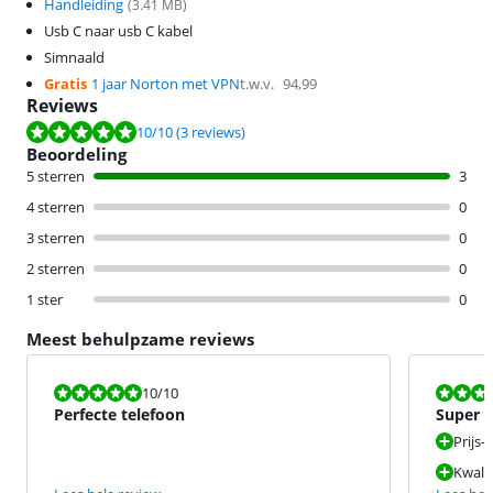
Handleiding
(
3.41
MB)
Usb C naar usb C kabel
Simnaald
Gratis
1 jaar Norton met VPN
t.w.v.
94,99
Reviews
Beoordeling is 10 van de 10, gebaseerd op 3 reviews.
10
/10
(3 reviews)
Beoordeling
5 sterren
3
4 sterren
0
3 sterren
0
2 sterren
0
1 ster
0
Meest behulpzame reviews
Beoordeling is 10 van de 10.
Beoordeling i
10
/10
Perfecte telefoon
Super t
Prijs-
Kwalit