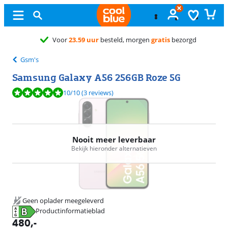
Gratis
ruilen
Gsm's
Samsung Galaxy A56 256GB Roze 5G
Beoordeling is 10 van de 10, gebaseerd op 3 reviews.
10
/10
(3 reviews)
Nooit meer leverbaar
Bekijk hieronder alternatieven
Geen oplader meegeleverd
Productinformatieblad
opent in nieuw tabblad
480
,-