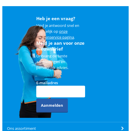
Heb je een vraag?
Vind je antwoord snel en
makkelijk op
onze
klantenservice pagina
.
Meld je aan voor onze
nieuwsbrief
Ontvang de beste
aanbiedingen en
persoonlijk advies.
E-mailadres
Aanmelden
Ons assortiment