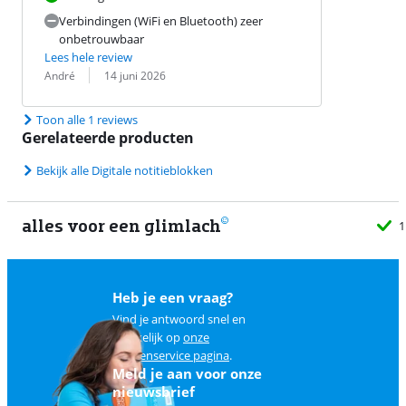
Verbindingen (WiFi en Bluetooth) zeer
onbetrouwbaar
Lees hele review
Beoordeling door:
Datum:
André
14 juni 2026
Toon alle 1 reviews
Gerelateerde producten
Bekijk alle Digitale notitieblokken
alles voor een glimlach
1
Heb je een vraag?
Vind je antwoord snel en
makkelijk op
onze
klantenservice pagina
.
Meld je aan voor onze
nieuwsbrief