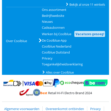
Bekijk al onze 11 winkels
Ons assortiment
Bedrijfswebsite
Nieuws
Cadeaubonnen
Werken bij Coolblue
Vacatures genoeg!
De Coolblue-App
Over Coolblue
Coolblue Nederland
Coolblue Duitsland
Privacy
Toegankelijkheidsverklaring
Alles over Coolblue
Betalen met MasterCard en Visa via ClickToPay
Betalen met Ecocheques
Betalen met Bancontact
Betalen met ApplePay
Webshop Trustmar
Betalen met PayPal
Best
Retail Hi-Fi Electro Brand 2024
Trustprofile van Coolblue
Verzending en bezorging met bPost
Algemene voorwaarden
Overeenkomst ontbinden
Privacy