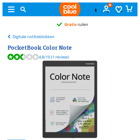
Gratis
ruilen
Digitale notitieblokken
PocketBook Color Note
Beoordeling is 4,8 van de 10, gebaseerd op 1 review.
4,8
/10
(1 review)