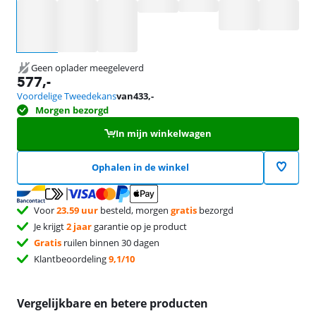
Selecteer een optie
Geen oplader meegeleverd
577
,-
Voordelige Tweedekans
van
433
,-
Morgen bezorgd
In mijn winkelwagen
Ophalen in de winkel
Voor
23.59 uur
besteld, morgen
gratis
bezorgd
Je krijgt
2 jaar
garantie op je product
Gratis
ruilen binnen 30 dagen
Klantbeoordeling
9,1/10
Vergelijkbare en betere producten