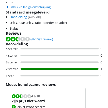
apps.
Bekijk volledige omschrijving
Standaard meegeleverd
Handleiding
(
4.85
MB)
Usb C naar usb C kabel (zonder oplader)
Stylus
Reviews
Beoordeling is 4,8 van de 10, gebaseerd op 1 review.
4,8
/10
(1 review)
Beoordeling
5 sterren
0
4 sterren
0
3 sterren
0
2 sterren
1
1 ster
0
Meest behulpzame reviews
Beoordeling is 4,8 van de 10.
4,8
/10
Zijn prijs niet waard
Lekker groot scherm