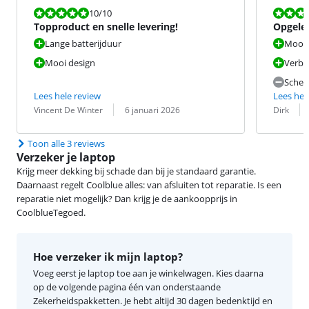
Beoordeling is 10 van de 10.
Beoordeling i
10
/10
Topproduct en snelle levering!
Opgelet
oplaad
Lange batterijduur
Mooi 
Mooi design
Verbe
Scher
Lees hele review
Lees hel
Beoordeling door:
Datum:
Beoordeling 
Datum:
Vincent De Winter
6 januari 2026
Dirk
Toon alle 3 reviews
Verzeker je laptop
Krijg meer dekking bij schade dan bij je standaard garantie.
Daarnaast regelt Coolblue alles: van afsluiten tot reparatie. Is een
reparatie niet mogelijk? Dan krijg je de aankoopprijs in
CoolblueTegoed.
Hoe verzeker ik mijn laptop?
Voeg eerst je laptop toe aan je winkelwagen. Kies daarna
op de volgende pagina één van onderstaande
Zekerheidspakketten. Je hebt altijd 30 dagen bedenktijd en