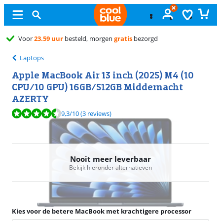
Gratis
ruilen
Laptops
Apple MacBook Air 13 inch (2025) M4 (10
CPU/10 GPU) 16GB/512GB Middernacht
AZERTY
Beoordeling is 9,3 van de 10, gebaseerd op 3 reviews.
9,3
/10
(3 reviews)
Nooit meer leverbaar
Bekijk hieronder alternatieven
Kies voor de betere MacBook met krachtigere processor