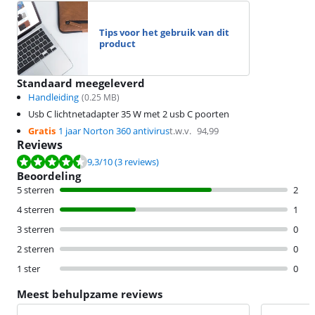
Tips voor het gebruik van dit
product
Standaard meegeleverd
Handleiding
(
0.25
MB)
Usb C lichtnetadapter 35 W met 2 usb C poorten
Gratis
1 jaar Norton 360 antivirus
t.w.v.
94,99
Reviews
Beoordeling is 9,3 van de 10, gebaseerd op 3 reviews.
9,3
/10
(3 reviews)
Beoordeling
5 sterren
2
4 sterren
1
3 sterren
0
2 sterren
0
1 ster
0
Meest behulpzame reviews