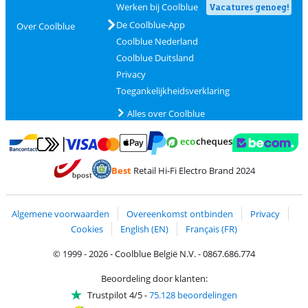
Werken bij Coolblue
Vacatures genoeg!
De Coolblue-App
Over Coolblue
Coolblue Nederland
Coolblue Duitsland
Privacy
Toegankelijkheidsverklaring
Alles over Coolblue
Betalen met MasterCard en Visa via ClickToPay
Betalen met Ecocheques
Betalen met Bancontact
Betalen met ApplePay
Webshop Trustmar
Betalen met PayPal
Best
Retail Hi-Fi Electro Brand 2024
Trustprofile van Coolblue
Verzending en bezorging met bPost
Algemene voorwaarden
Overeenkomst ontbinden
Privacy
Cookies
English (EN)
Français (FR)
© 1999 - 2026 - Coolblue België N.V. - 0867.686.774
Beoordeling door klanten:
Trustpilot 4/5
-
75.128 beoordelingen