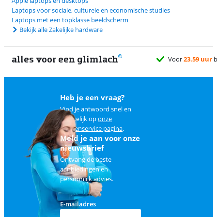
Apple laptops en desktops
Laptops voor sociale, culturele en economische studies
Laptops met een topklasse beeldscherm
Bekijk alle Zakelijke hardware
alles voor een glimlach
Heb je een vraag?
Vind je antwoord snel en
makkelijk op
onze
klantenservice pagina
.
Meld je aan voor onze
nieuwsbrief
Ontvang de beste
aanbiedingen en
persoonlijk advies.
E-mailadres