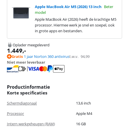
Apple MacBook Air M5 (2026) 13 inch
Beter
model
Apple MacBook Air (2026) heeft de krachtige M5
processor. Hiermee werk je snel en soepel, ook
in grote apps en bestanden.
Oplader meegeleverd
1.449
,-
Gratis
1 jaar Norton 360 antivirus
t.w.v.
94,99
Niet meer leverbaar
Productinformatie
Korte specificaties
Schermdiagonaal
13,6 inch
Processor
Apple M4
Intern werkgeheugen (RAM)
16 GB