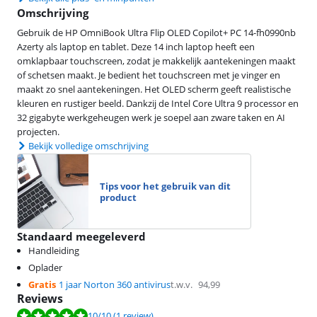
Omschrijving
Gebruik de HP OmniBook Ultra Flip OLED Copilot+ PC 14-fh0990nb
Azerty als laptop en tablet. Deze 14 inch laptop heeft een
omklapbaar touchscreen, zodat je makkelijk aantekeningen maakt
of schetsen maakt. Je bedient het touchscreen met je vinger en
maakt zo snel aantekeningen. Het OLED scherm geeft realistische
kleuren en rustiger beeld. Dankzij de Intel Core Ultra 9 processor en
32 gigabyte werkgeheugen werk je soepel aan zware taken en AI
projecten.
Bekijk volledige omschrijving
Tips voor het gebruik van dit
product
Standaard meegeleverd
Handleiding
Oplader
Gratis
1 jaar Norton 360 antivirus
t.w.v.
94,99
Reviews
Beoordeling is 10 van de 10, gebaseerd op 1 review.
10
/10
(1 review)