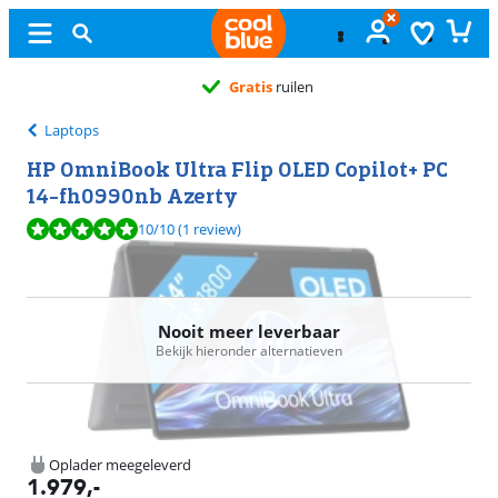
Gratis
ruilen
Laptops
HP OmniBook Ultra Flip OLED Copilot+ PC
14-fh0990nb Azerty
Beoordeling is 10 van de 10, gebaseerd op 1 review.
10
/10
(1 review)
Nooit meer leverbaar
Bekijk hieronder alternatieven
Oplader meegeleverd
1.979
,-