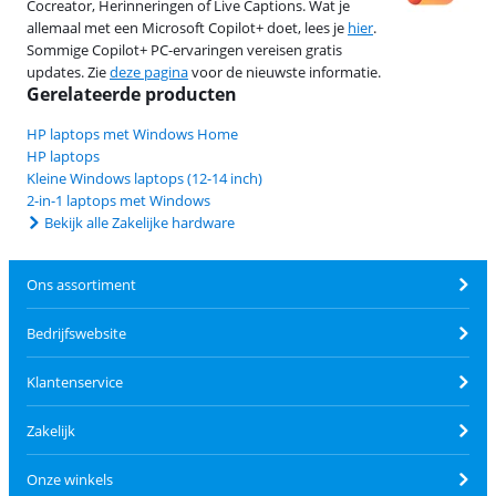
Cocreator, Herinneringen of Live Captions. Wat je
allemaal met een Microsoft Copilot+ doet, lees je
hier
.
Sommige Copilot+ PC-ervaringen vereisen gratis
updates. Zie
deze pagina
voor de nieuwste informatie.
Gerelateerde producten
HP laptops met Windows Home
HP laptops
Kleine Windows laptops (12-14 inch)
2-in-1 laptops met Windows
Bekijk alle Zakelijke hardware
Ons assortiment
Bedrijfswebsite
Klantenservice
Zakelijk
Onze winkels