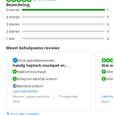
Beoordeling
5 sterren
1
4 sterren
0
3 sterren
0
2 sterren
0
1 ster
0
Meest behulpzame reviews
Beoordeling i
Onze specialistenreview
Handig haptisch touchpad en
Wat wil
haarscherp, levendig scherm
Haptisch touchpad
Uitst
Scherp en kleurrijk scherm
Sche
Glanzend scherm
Lees hele review
Beoordeling door:
Datum:
Lees hel
Deanne. Laptop specialist.
15 september
Beoordeling 
Datum:
2025
Björn
Toon alle 1 reviews