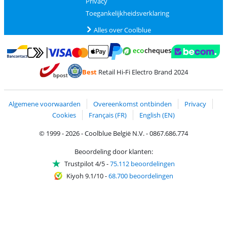
Privacy
Toegankelijkheidsverklaring
Alles over Coolblue
Betalen met MasterCard en Visa via ClickToPay
Betalen met Ecocheques
Betalen met Bancontact
Betalen met ApplePay
Webshop Trustmar
Betalen met PayPal
Best
Retail Hi-Fi Electro Brand 2024
Trustprofile van Coolblue
Verzending en bezorging met bPost
Algemene voorwaarden
Overeenkomst ontbinden
Privacy
Cookies
Français (FR)
English (EN)
© 1999 - 2026 - Coolblue België N.V. - 0867.686.774
Beoordeling door klanten:
Trustpilot 4/5
-
75.112 beoordelingen
Kiyoh 9.1/10
-
68.700 beoordelingen