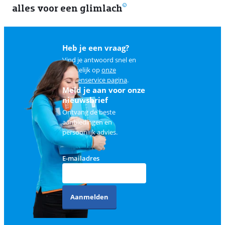
alles voor een glimlach
1
Heb je een vraag?
Vind je antwoord snel en
makkelijk op
onze
klantenservice pagina
.
Meld je aan voor onze
nieuwsbrief
Ontvang de beste
aanbiedingen en
persoonlijk advies.
E-mailadres
Aanmelden