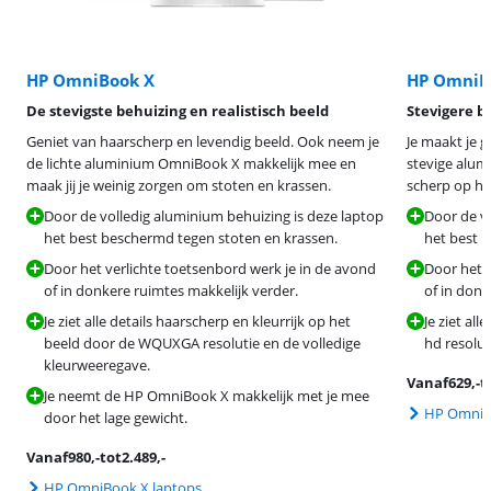
HP OmniBook X
HP OmniB
De stevigste behuizing en realistisch beeld
Stevigere b
Geniet van haarscherp en levendig beeld. Ook neem je
Je maakt je 
de lichte aluminium OmniBook X makkelijk mee en
stevige alumi
maak jij je weinig zorgen om stoten en krassen.
scherp op h
Door de volledig aluminium behuizing is deze laptop
Door de vo
het best beschermd tegen stoten en krassen.
het best 
Door het verlichte toetsenbord werk je in de avond
Door het v
of in donkere ruimtes makkelijk verder.
of in donk
Je ziet alle details haarscherp en kleurrijk op het
Je ziet al
beeld door de WQUXGA resolutie en de volledige
hd resolut
kleurweeregave.
Vanaf
629
,-
t
Je neemt de HP OmniBook X makkelijk met je mee
HP OmniBo
door het lage gewicht.
Vanaf
980
,-
tot
2.489
,-
HP OmniBook X laptops