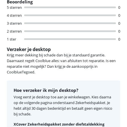
Beoordeling
5 sterren
0
4 sterren
0
3 sterren
0
2 sterren
0
1 ster
0
Verzeker je desktop
Krijg meer dekking bij schade dan bij je standaard garantie.
Daarnaast regelt Coolblue alles: van afsluiten tot reparatie. Is een
reparatie niet mogelijk? Dan krijg je de aankoopprijs in
CoolblueTegoed.
Hoe verzeker ik mijn desktop?
Voeg eerst je desktop toe aan je winkelwagen. Kies daarna
op de volgende pagina onderstaand Zekerheidspakket. Je
hebt altijd 30 dagen bedenktijd en betaalt geen eigen risico
bij schade.
XCover Zekerheidspakket zonder diefstaldekking