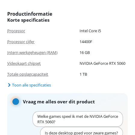
Productinformatie
Korte specificaties
Processor
Intel Core i5
Processor cijfer
14400F
Intern werkgeheugen (RAM)
16 GB
Videokaart chipset
NVIDIA GeForce RTX 5060
Totale opslagcapaciteit
1 TB
Toon alle specificaties
Vraag me alles over dit product
Welke games speel ik met de NVIDIA GeForce
RTX 5060?
Is deze desktop goed voor zware games?