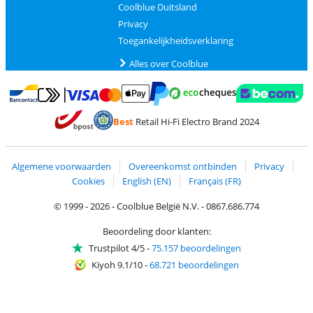
Coolblue Duitsland
Privacy
Toegankelijkheidsverklaring
Alles over Coolblue
Betalen met MasterCard en Visa via ClickToPay
Betalen met Ecocheques
Betalen met Bancontact
Betalen met ApplePay
Webshop Trustmar
Betalen met PayPal
Best
Retail Hi-Fi Electro Brand 2024
Trustprofile van Coolblue
Verzending en bezorging met bPost
Algemene voorwaarden
Overeenkomst ontbinden
Privacy
Cookies
English (EN)
Français (FR)
© 1999 - 2026 - Coolblue België N.V. - 0867.686.774
Beoordeling door klanten:
Trustpilot 4/5
-
75.157 beoordelingen
Kiyoh 9.1/10
-
68.721 beoordelingen