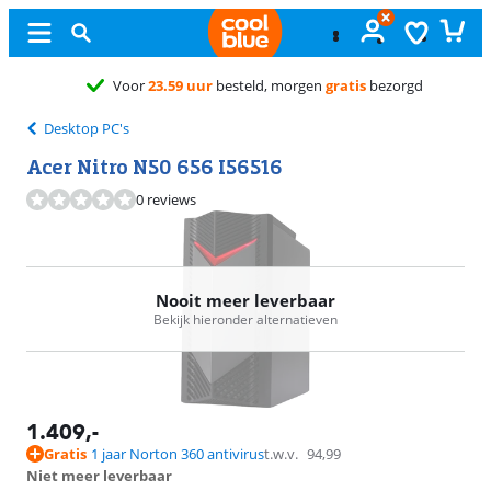
Desktop PC's
Acer Nitro N50 656 I56516
0 reviews
Nooit meer leverbaar
Bekijk hieronder alternatieven
1.409
,-
Gratis
1 jaar Norton 360 antivirus
t.w.v.
94,99
Niet meer leverbaar