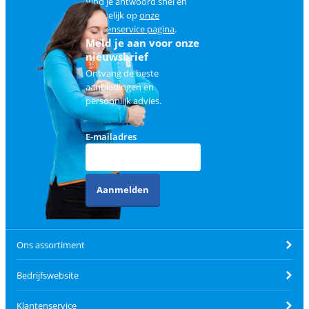
Vind je antwoord snel en
makkelijk op
onze
klantenservice pagina
.
Meld je aan voor onze
nieuwsbrief
Ontvang de beste
aanbiedingen en
persoonlijk advies.
E-mailadres
Aanmelden
Ons assortiment
Bedrijfswebsite
Klantenservice