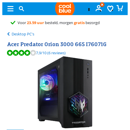
Gratis
ruilen
Desktop PC's
Acer Predator Orion 3000 665 I76071G
Beoordeling is 7,9 van de 10, gebaseerd op 6 reviews.
7,9
/10
(6 reviews)