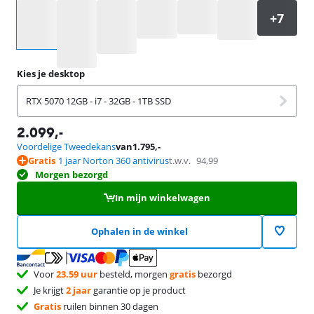
Selecteer een optie
Kies je desktop
RTX 5070 12GB - i7 - 32GB - 1TB SSD
2.099
,-
Voordelige Tweedekans
van
1.795
,-
Gratis
1 jaar Norton 360 antivirus
t.w.v.
94,99
Morgen bezorgd
In mijn winkelwagen
Ophalen in de winkel
Voor
23.59 uur
besteld, morgen
gratis
bezorgd
Je krijgt
2 jaar
garantie op je product
Gratis
ruilen binnen 30 dagen