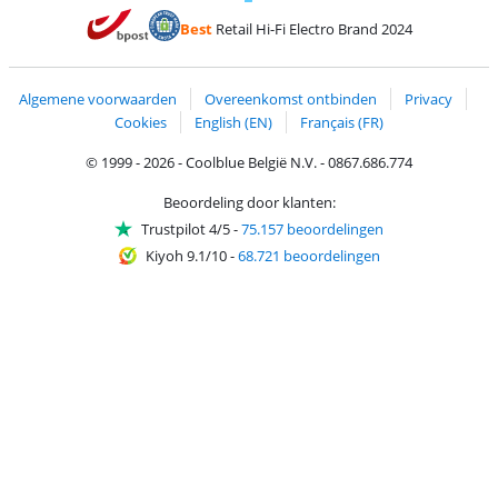
Betalen met MasterCard en Visa via ClickToPay
Betalen met Ecocheques
Betalen met Bancontact
Betalen met ApplePay
Webshop Trustmar
Betalen met PayPal
Best
Retail Hi-Fi Electro Brand 2024
Trustprofile van Coolblue
Verzending en bezorging met bPost
Algemene voorwaarden
Overeenkomst ontbinden
Privacy
Cookies
English (EN)
Français (FR)
© 1999 - 2026 - Coolblue België N.V. - 0867.686.774
Beoordeling door klanten:
Trustpilot 4/5
-
75.157 beoordelingen
Kiyoh 9.1/10
-
68.721 beoordelingen