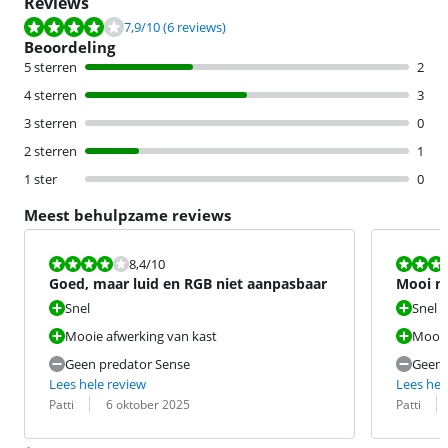
Reviews
Beoordeling is 7,9 van de 10, gebaseerd op 6 reviews.
7,9
/10
(6 reviews)
Beoordeling
5 sterren
2
4 sterren
3
3 sterren
0
2 sterren
1
1 ster
0
Meest behulpzame reviews
Beoordeling is 8,4 van de 10.
Beoordeling i
8,4
/10
Goed, maar luid en RGB niet aanpasbaar
Mooi m
Snel
Snel
Mooie afwerking van kast
Mooi 
Geen predator Sense
Geen 
Lees hele review
Lees hel
Beoordeling door:
Datum:
Beoordeling 
Datum:
Patti
6 oktober 2025
Patti