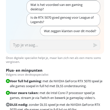
Wat is het voordeel van een gaming
desktop?
Is de RTX 5070 goed genoeg voor League of
Legends?
Wat zeggen klanten over dit model?
Onze digitale specialist helpt je, maar kan zich net als een mens soms
vergissen.
Plus- en minpunten
Volgens onze desktopspecialist
Voor full hd gaming:
met de NVIDIA GeForce RTX 5070 speel je
alle games soepel in full hd met DLSS ondersteuning.
Voor zware taken:
met de Intel Core i7 processor speel je
games, stream je via Twitch en bewerk je gameplay video's.
DLSS nodig:
zonder DLSS speel je met de NVIDIA GeForce RTX
5070 niet alle games soepel in full hd op 60 fps.