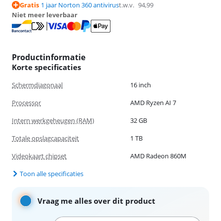
Gratis
1 jaar Norton 360 antivirus
t.w.v.
94,99
Niet meer leverbaar
Productinformatie
Korte specificaties
Schermdiagonaal
16 inch
Processor
AMD Ryzen AI 7
Intern werkgeheugen (RAM)
32 GB
Totale opslagcapaciteit
1 TB
Videokaart chipset
AMD Radeon 860M
Toon alle specificaties
Vraag me alles over dit product