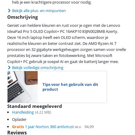
heb je een krachtigere processor voor nodig.
Bekijk alle plus- en minpunten
Omschrijving
Geniet van heldere kleuren en rust voor je ogen met de Lenovo
IdeaPad Pro 5 OLED Copilot+ PC 16AKP10 83JN0028MB Azerty.
Deze 16 inch laptop heeft een OLED scherm, waardoor je
realistische kleuren en beter contrast ziet. De AMD Ryzen AI 7
processor en 32 gigabyte werkgeheugen zorgen samen voor snelle
prestaties bij zware taken en fotobewerking. Met Microsoft
Copilot+ PC gebruik je soepel AI en gaat de batterij langer mee.
Bekijk volledige omschrijving
Tips voor het gebruik van dit
product
Standaard meegeleverd
Handleiding
(
4.22
MB)
Oplader
Gratis
1 jaar Norton 360 antivirus
t.w.v.
94,99
Reviews