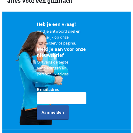
alles voor een glimlach
1
Heb je een vraag?
Vind je antwoord snel en
makkelijk op
onze
klantenservice pagina
.
Meld je aan voor onze
nieuwsbrief
Ontvang de beste
aanbiedingen en
persoonlijk advies.
E-mailadres
Aanmelden