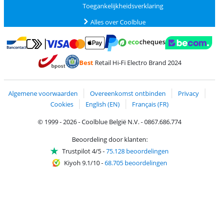
Toegankelijkheidsverklaring
Alles over Coolblue
Betalen met MasterCard en Visa via ClickToPay
Betalen met Ecocheques
Betalen met Bancontact
Betalen met ApplePay
Webshop Trustmar
Betalen met PayPal
Best
Retail Hi-Fi Electro Brand 2024
Trustprofile van Coolblue
Verzending en bezorging met bPost
Algemene voorwaarden
Overeenkomst ontbinden
Privacy
Cookies
English (EN)
Français (FR)
© 1999 - 2026 - Coolblue België N.V. - 0867.686.774
Beoordeling door klanten:
Trustpilot 4/5
-
75.128 beoordelingen
Kiyoh 9.1/10
-
68.705 beoordelingen