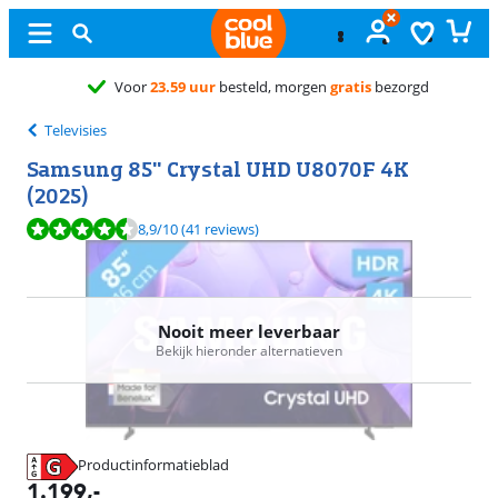
Grati
Televisies
Samsung 85" Crystal UHD U8070F 4K
(2025)
Beoordeling is 8,9 van de 10, gebaseerd op 41 reviews.
8,9
/10
(41 reviews)
Nooit meer leverbaar
Bekijk hieronder alternatieven
Productinformatieblad
opent in nieuw tabblad
1.199
,-