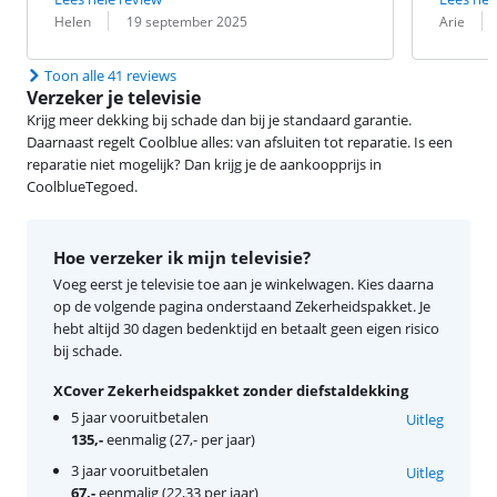
Beoordeling door:
Datum:
Beoordeling 
Datum:
Helen
19 september 2025
Arie
Toon alle 41 reviews
Verzeker je televisie
Krijg meer dekking bij schade dan bij je standaard garantie.
Daarnaast regelt Coolblue alles: van afsluiten tot reparatie. Is een
reparatie niet mogelijk? Dan krijg je de aankoopprijs in
CoolblueTegoed.
Hoe verzeker ik mijn televisie?
Voeg eerst je televisie toe aan je winkelwagen. Kies daarna
op de volgende pagina onderstaand Zekerheidspakket. Je
hebt altijd 30 dagen bedenktijd en betaalt geen eigen risico
bij schade.
XCover Zekerheidspakket zonder diefstaldekking
5 jaar vooruitbetalen
Uitleg
135,-
eenmalig (27,- per jaar)
3 jaar vooruitbetalen
Uitleg
67,-
eenmalig (22,33 per jaar)