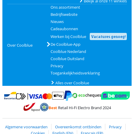
Bekijk al onze 11 winkels
Ons assortiment
Bedrijfswebsite
Nieuws
Cadeaubonnen
Werken bij Coolblue
Vacatures genoeg!
De Coolblue-App
Over Coolblue
Coolblue Nederland
Coolblue Duitsland
Privacy
Toegankelijkheidsverklaring
Alles over Coolblue
Betalen met MasterCard en Visa via ClickToPay
Betalen met Ecocheques
Betalen met Bancontact
Betalen met ApplePay
Webshop Trustmar
Betalen met PayPal
Best
Retail Hi-Fi Electro Brand 2024
Trustprofile van Coolblue
Verzending en bezorging met bPost
Algemene voorwaarden
Overeenkomst ontbinden
Privacy
Cookies
English (EN)
Français (FR)