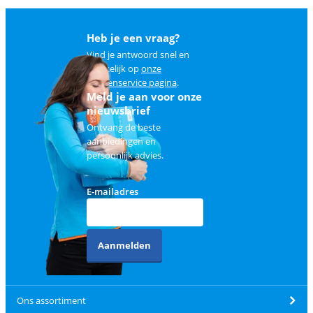
Heb je een vraag?
Vind je antwoord snel en
makkelijk op
onze
klantenservice pagina
.
Meld je aan voor onze
nieuwsbrief
Ontvang de beste
aanbiedingen en
persoonlijk advies.
E-mailadres
Aanmelden
Ons assortiment