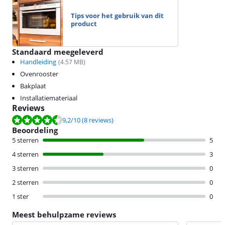
Tips voor het gebruik van dit
product
Standaard meegeleverd
Handleiding
(
4.57
MB)
Ovenrooster
Bakplaat
Installatiemateriaal
Reviews
Beoordeling is 9,2 van de 10, gebaseerd op 8 reviews.
9,2
/10
(8 reviews)
Beoordeling
5 sterren
5
4 sterren
3
3 sterren
0
2 sterren
0
1 ster
0
Meest behulpzame reviews