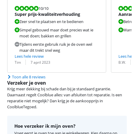
Beoordeling is 10 van de 10.
Beoordeling i
10
/10
Super prijs-kwaliteitverhouding
Aanrad
Zeer snel te plaatsen en te bedienen
Betro
Simpel gebouwd maar doet precies wat ie
Warmt
moet doen; bakken en grillen
Tijdens eerste gebruik ruik je de oven wel
maar dit trekt snel weg
Lees hele review
Lees hel
Beoordeling door:
Datum:
Beoordeling 
Datum:
Tim
7 april 2023
B.W.
Toon alle 8 reviews
Verzeker je oven
Krijg meer dekking bij schade dan bij je standaard garantie.
Daarnaast regelt Coolblue alles: van afsluiten tot reparatie. Is een
reparatie niet mogelijk? Dan krijg je de aankoopprijs in
CoolblueTegoed.
Hoe verzeker ik mijn oven?
Voeg eerst je oven toe aan je winkelwagen. Kies daarna op