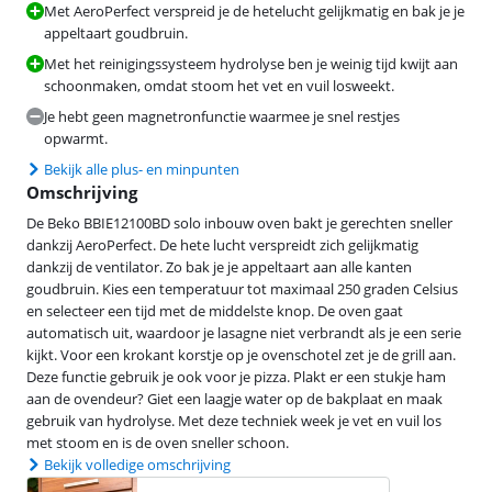
Met AeroPerfect verspreid je de hetelucht gelijkmatig en bak je je
appeltaart goudbruin.
Met het reinigingssysteem hydrolyse ben je weinig tijd kwijt aan
schoonmaken, omdat stoom het vet en vuil losweekt.
Je hebt geen magnetronfunctie waarmee je snel restjes
opwarmt.
Bekijk alle plus- en minpunten
Omschrijving
De Beko BBIE12100BD solo inbouw oven bakt je gerechten sneller
dankzij AeroPerfect. De hete lucht verspreidt zich gelijkmatig
dankzij de ventilator. Zo bak je je appeltaart aan alle kanten
goudbruin. Kies een temperatuur tot maximaal 250 graden Celsius
en selecteer een tijd met de middelste knop. De oven gaat
automatisch uit, waardoor je lasagne niet verbrandt als je een serie
kijkt. Voor een krokant korstje op je ovenschotel zet je de grill aan.
Deze functie gebruik je ook voor je pizza. Plakt er een stukje ham
aan de ovendeur? Giet een laagje water op de bakplaat en maak
gebruik van hydrolyse. Met deze techniek week je vet en vuil los
met stoom en is de oven sneller schoon.
Bekijk volledige omschrijving