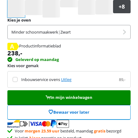
Selecteer een optie
Kies je oven
Minder schoonmaakwerk
|
Zwart
A
Productinformatieblad
opent in nieuw tabblad
238
,-
Geleverd op maandag
Kies voor gemak
Inbouwservice ovens
Uitleg
89,-
In mijn winkelwagen
Bewaar voor later
Voor
morgen 23.59 uur
besteld, maandag
gratis
bezorgd
Je krijgt
2 jaar
garantie op je product