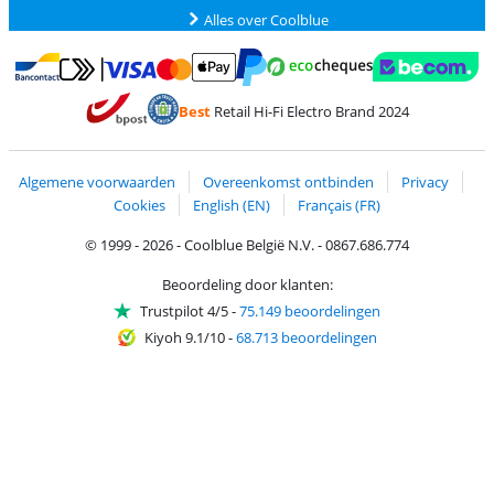
Alles over Coolblue
Betalen met MasterCard en Visa via ClickToPay
Betalen met Ecocheques
Betalen met Bancontact
Betalen met ApplePay
Webshop Trustmar
Betalen met PayPal
Best
Retail Hi-Fi Electro Brand 2024
Trustprofile van Coolblue
Verzending en bezorging met bPost
Algemene voorwaarden
Overeenkomst ontbinden
Privacy
Cookies
English (EN)
Français (FR)
© 1999 - 2026 - Coolblue België N.V. - 0867.686.774
Beoordeling door klanten:
Trustpilot 4/5
-
75.149 beoordelingen
Kiyoh 9.1/10
-
68.713 beoordelingen