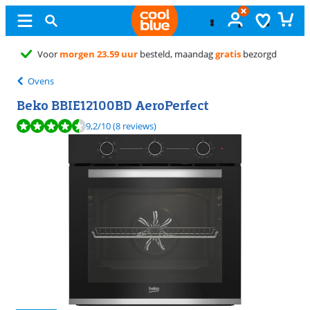
Gratis
ruilen
Ovens
Beko BBIE12100BD AeroPerfect
Beoordeling is 9,2 van de 10, gebaseerd op 8 reviews.
9,2
/10
(8 reviews)