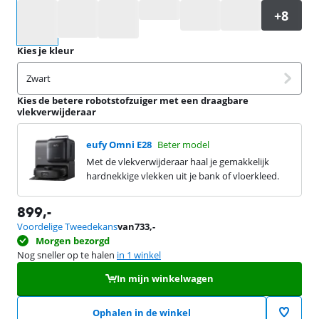
Selecteer een optie
Kies je kleur
Zwart
Kies de betere robotstofzuiger met een draagbare
vlekverwijderaar
eufy Omni E28
Beter model
Met de vlekverwijderaar haal je gemakkelijk
hardnekkige vlekken uit je bank of vloerkleed.
899
,-
Voordelige Tweedekans
van
733
,-
Morgen bezorgd
Nog sneller op te halen
in 1 winkel
In mijn winkelwagen
Ophalen in de winkel