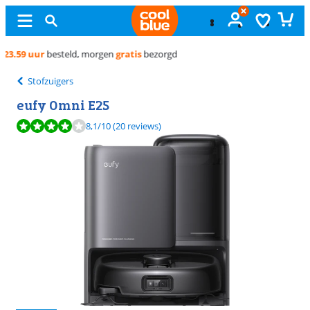
Gratis
ruilen
Stofzuigers
eufy Omni E25
Beoordeling is 8,1 van de 10, gebaseerd op 20 reviews.
8,1
/10
(20 reviews)