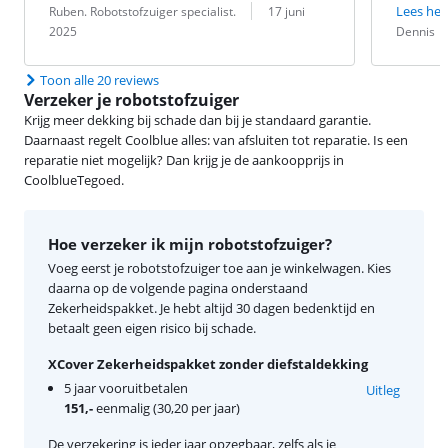
Beoordeling door:
Datum:
Lees hel
Ruben. Robotstofzuiger specialist.
17 juni
Beoordeling 
Datum:
2025
Dennis
Toon alle 20 reviews
Verzeker je robotstofzuiger
Krijg meer dekking bij schade dan bij je standaard garantie.
Daarnaast regelt Coolblue alles: van afsluiten tot reparatie. Is een
reparatie niet mogelijk? Dan krijg je de aankoopprijs in
CoolblueTegoed.
Hoe verzeker ik mijn robotstofzuiger?
Voeg eerst je robotstofzuiger toe aan je winkelwagen. Kies
daarna op de volgende pagina onderstaand
Zekerheidspakket. Je hebt altijd 30 dagen bedenktijd en
betaalt geen eigen risico bij schade.
XCover Zekerheidspakket zonder diefstaldekking
5 jaar vooruitbetalen
Uitleg
151,-
eenmalig (30,20 per jaar)
De verzekering is ieder jaar opzegbaar, zelfs als je