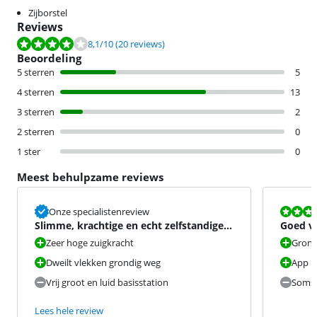
Zijborstel
Reviews
Beoordeling is 8,1 van de 10, gebaseerd op 20 reviews.
8,1
/10
(20 reviews)
Beoordeling
5 sterren
5
4 sterren
13
3 sterren
2
2 sterren
0
1 ster
0
Meest behulpzame reviews
Beoordeling i
Onze specialistenreview
Slimme, krachtige en echt zelfstandige
Goed vo
robotstofzuiger
Zeer hoge zuigkracht
Grondi
Dweilt vlekken grondig weg
App in
Vrij groot en luid basisstation
Soms 
Lees hele review