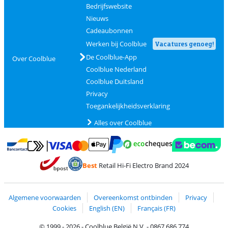
Bedrijfswebsite
Nieuws
Cadeaubonnen
Werken bij Coolblue
Vacatures genoeg!
De Coolblue-App
Over Coolblue
Coolblue Nederland
Coolblue Duitsland
Privacy
Toegankelijkheidsverklaring
Alles over Coolblue
Betalen met MasterCard en Visa via ClickToPay
Betalen met Ecocheques
Betalen met Bancontact
Betalen met ApplePay
Webshop Trustmar
Betalen met PayPal
Best
Retail Hi-Fi Electro Brand 2024
Trustprofile van Coolblue
Verzending en bezorging met bPost
Algemene voorwaarden
Overeenkomst ontbinden
Privacy
Cookies
English (EN)
Français (FR)
© 1999 - 2026 - Coolblue België N.V. - 0867.686.774