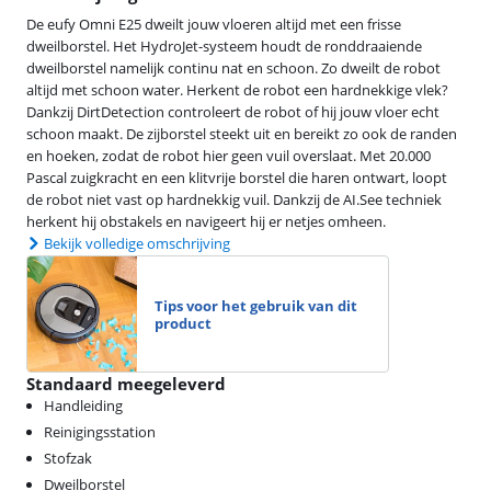
De eufy Omni E25 dweilt jouw vloeren altijd met een frisse
dweilborstel. Het HydroJet-systeem houdt de ronddraaiende
dweilborstel namelijk continu nat en schoon. Zo dweilt de robot
altijd met schoon water. Herkent de robot een hardnekkige vlek?
Dankzij DirtDetection controleert de robot of hij jouw vloer echt
schoon maakt. De zijborstel steekt uit en bereikt zo ook de randen
en hoeken, zodat de robot hier geen vuil overslaat. Met 20.000
Pascal zuigkracht en een klitvrije borstel die haren ontwart, loopt
de robot niet vast op hardnekkig vuil. Dankzij de AI.See techniek
herkent hij obstakels en navigeert hij er netjes omheen.
Bekijk volledige omschrijving
Tips voor het gebruik van dit
product
Standaard meegeleverd
Handleiding
Reinigingsstation
Stofzak
Dweilborstel