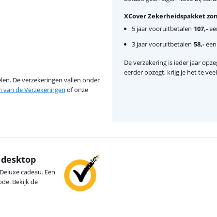
XCover Zekerheidspakket zon
5 jaar vooruitbetalen
107,-
een
3 jaar vooruitbetalen
58,-
eenm
De verzekering is ieder jaar opzeg
eerder opzegt, krijg je het te ve
en. De verzekeringen vallen onder
van de Verzekeringen
of onze
f desktop
0 Deluxe cadeau. Een
de. Bekijk de