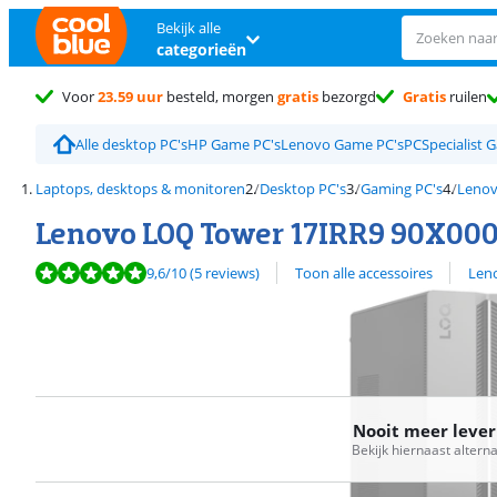
Bekijk alle
categorieën
Voor
23.59 uur
besteld, morgen
gratis
bezorgd
Gratis
ruilen
Alle desktop PC's
HP Game PC's
Lenovo Game PC's
PCSpecialist 
Laptops, desktops & monitoren
Desktop PC's
Gaming PC's
Lenov
Lenovo LOQ Tower 17IRR9 90X0
Beoordeling is 9,6 van de 10, gebaseerd op 5 reviews.
Bekijk alle
9,6
/10
(5 reviews)
Toon alle accessoires
Len
Nooit meer leve
Bekijk hiernaast altern