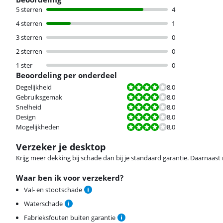
5 sterren
4
4 sterren
1
3 sterren
0
2 sterren
0
1 ster
0
Beoordeling per onderdeel
Beoordeling is 8,0 van de 10.
Degelijkheid
8,0
Beoordeling is 8,0 van de 10.
Gebruiksgemak
8,0
Beoordeling is 8,0 van de 10.
Snelheid
8,0
Beoordeling is 8,0 van de 10.
Design
8,0
Beoordeling is 8,0 van de 10.
Mogelijkheden
8,0
Verzeker je desktop
Krijg meer dekking bij schade dan bij je standaard garantie. Daarnaast r
Waar ben ik voor verzekerd?
Val- en stootschade
Waterschade
Fabrieksfouten buiten garantie