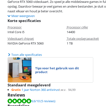
GeForce RTX 5060 videokaart. Zo speel je alle middelzware games in fu
opslag. Daardoor bewaar je veel games en andere bestanden. Je sluit 
naast elkaar en houd je beter overzicht.
Meer weergeven
Korte specificaties
Processor
Processor cijfer
Intel Core i5
14400
Videokaart chipset
Totale opslagcapaciteit
NVIDIA GeForce RTX 5060
1 TB
Toon alle specificaties
Tips voor het gebruik van dit
product
Standaard meegeleverd
Gratis
1 jaar Norton 360 antivirus
t.w.v.
94,99
Reviews
Beoordeling is 9,6 van de 10, gebaseerd op 5 reviews.
9,6
/10
(5 reviews)
Beoordeling