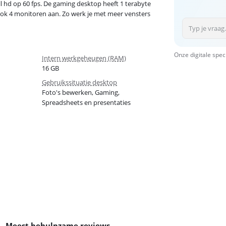
ll hd op 60 fps. De gaming desktop heeft 1 terabyte
ook 4 monitoren aan. Zo werk je met meer vensters
Onze digitale spec
Intern werkgeheugen (RAM)
16 GB
Gebruikssituatie desktop
Foto's bewerken, Gaming,
Spreadsheets en presentaties
Meest behulpzame reviews