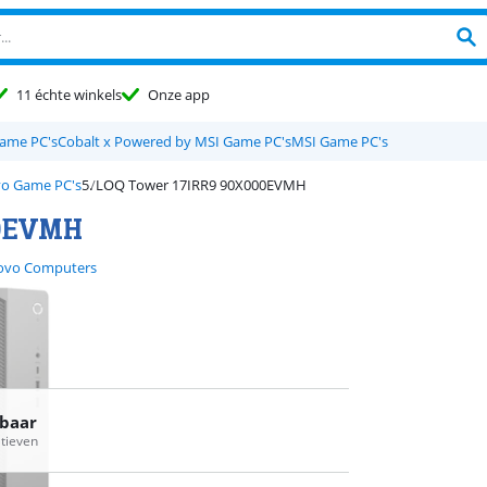
11 échte winkels
Onze app
Game PC's
Cobalt x Powered by MSI Game PC's
MSI Game PC's
o Game PC's
LOQ Tower 17IRR9 90X000EVMH
00EVMH
ovo Computers
rbaar
atieven