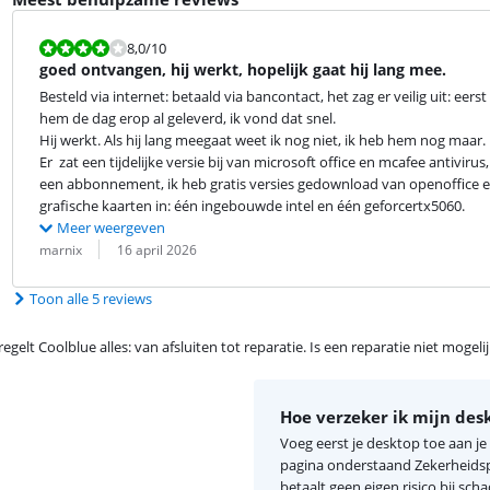
Beoordeling is 8,0 van de 10.
8,0
/10
goed ontvangen, hij werkt, hopelijk gaat hij lang mee.
Besteld via internet: betaald via bancontact, het zag er veilig uit: eer
hem de dag erop al geleverd, ik vond dat snel.

Hij werkt. Als hij lang meegaat weet ik nog niet, ik heb hem nog maar.

Er  zat een tijdelijke versie bij van microsoft office en mcafee antivirus,
een abbonnement, ik heb gratis versies gedownload van openoffice en e
grafische kaarten in: één ingebouwde intel en één geforcertx5060.
Meer weergeven
Beoordeling door:
Datum:
marnix
16 april 2026
Toon alle 5 reviews
egelt Coolblue alles: van afsluiten tot reparatie. Is een reparatie niet mogel
Hoe verzeker ik mijn des
Voeg eerst je desktop toe aan j
pagina onderstaand Zekerheidspa
betaalt geen eigen risico bij scha