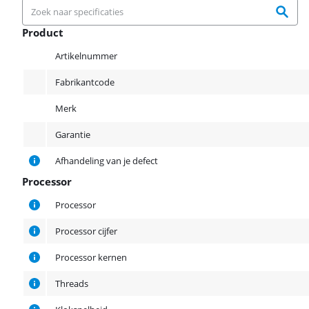
Product
Product
Artikelnummer
Fabrikantcode
Merk
Garantie
Afhandeling van je defect
Processor
Processor
Processor
Processor cijfer
Processor kernen
Threads