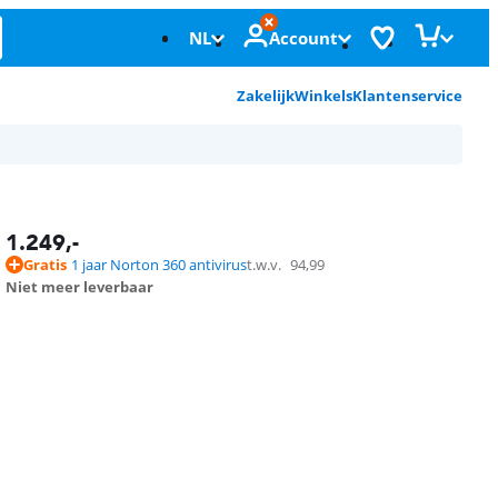
NL
Account
Zakelijk
Winkels
Klantenservice
1.249
,-
Gratis
1 jaar Norton 360 antivirus
t.w.v.
94,99
Niet meer leverbaar