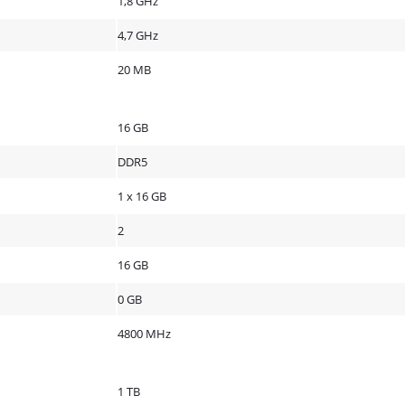
1,8 GHz
4,7 GHz
20 MB
16 GB
DDR5
1 x 16 GB
2
16 GB
0 GB
4800 MHz
1 TB