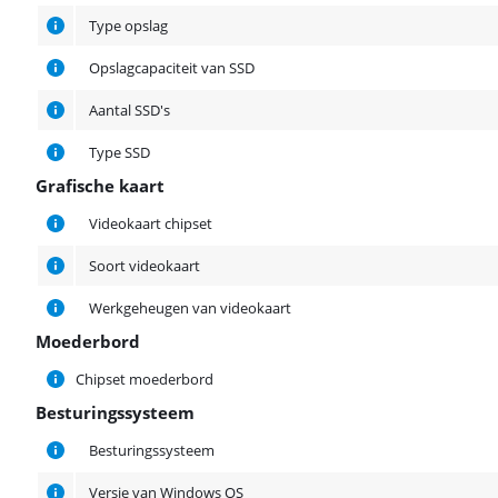
Type opslag
Opslagcapaciteit van SSD
Aantal SSD's
Type SSD
Grafische kaart
Grafische kaart
Videokaart chipset
Soort videokaart
Werkgeheugen van videokaart
Moederbord
Moederbord
Chipset moederbord
Besturingssysteem
Besturingssysteem
Besturingssysteem
Versie van Windows OS