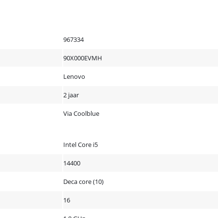
967334
90X000EVMH
Lenovo
2 jaar
Via Coolblue
Intel Core i5
14400
Deca core (10)
16