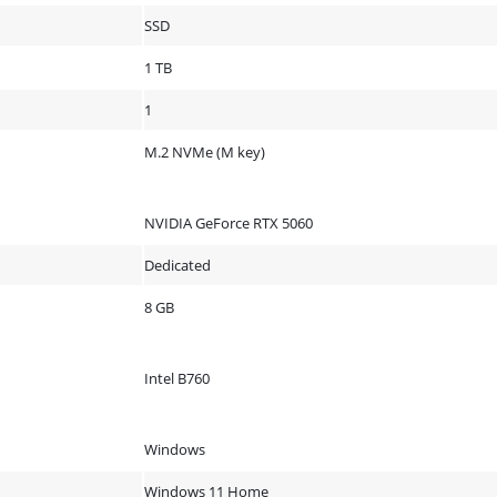
SSD
1 TB
1
M.2 NVMe (M key)
NVIDIA GeForce RTX 5060
Dedicated
8 GB
Intel B760
Windows
Windows 11 Home