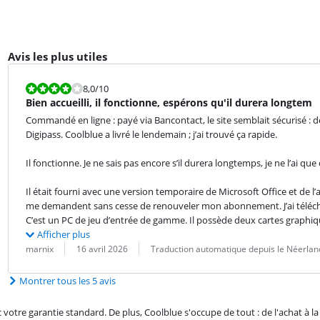
Avis les plus utiles
La note est 8,0 sur 10.
8,0
/10
Bien accueilli, il fonctionne, espérons qu'il durera longtem
Commandé en ligne : payé via Bancontact, le site semblait sécurisé : 
Digipass. Coolblue a livré le lendemain ; j’ai trouvé ça rapide.
Il fonctionne. Je ne sais pas encore s’il durera longtemps, je ne l’ai q
Il était fourni avec une version temporaire de Microsoft Office et de l’an
me demandent sans cesse de renouveler mon abonnement. J’ai télécharg
C’est un PC de jeu d’entrée de gamme. Il possède deux cartes graphiqu
Afficher plus
Évaluation par :
Date :
Traduction :
marnix
16 avril 2026
Traduction automatique depuis le Néerlan
Montrer tous les 5 avis
re garantie standard. De plus, Coolblue s'occupe de tout : de l'achat à la r