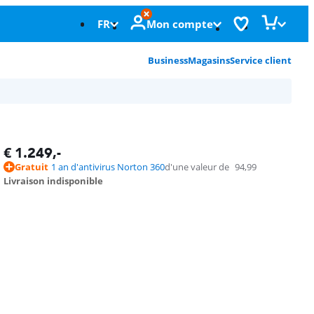
FR
Mon compte
Business
Magasins
Service client
€
1.249
,-
Gratuit
1 an d'antivirus Norton 360
d'une valeur de
94,99
Livraison indisponible