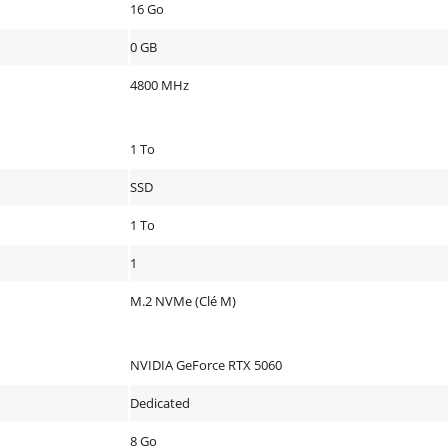
16 Go
0 GB
4800 MHz
1 To
SSD
1 To
1
M.2 NVMe (Clé M)
NVIDIA GeForce RTX 5060
Dedicated
8 Go