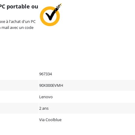
PC portable ou
uxe à l'achat d'un PC
n mail avec un code
967334
90X000EVMH
Lenovo
2 ans
Via Coolblue