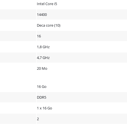
Intel Core i5
14400
Deca core (10)
16
1,8 GHz
4,7 GHz
20 Mo
16 Go
DDR5
1 x 16 Go
2