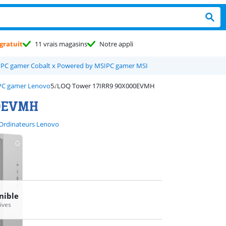
gratuit
11 vrais magasins
Notre appli
t
PC gamer Cobalt x Powered by MSI
PC gamer MSI
PC gamer Lenovo
LOQ Tower 17IRR9 90X000EVMH
00EVMH
Ordinateurs Lenovo
nible
tives