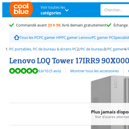
Voir toutes les
catégories
Commandé avant
23 h 59
, livré demain gratuitement
Échange
Tous les PC
PC gamer HP
PC gamer Lenovo
PC gamer PCSpecialis
PC portables, PC de bureau & écrans PC
PC de bureau
PC gamer
Lenovo LOQ Tower 17IRR9 90X0
La note est de 9,6 sur 10, basée sur 5 avis.
Découvrez l'ensemble des
9,6
/10
(5 avis)
Montrer tous les accessoires
Plus jamais dispo
Voir d'autres alterna