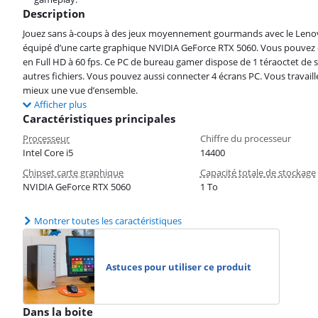
Description
Jouez sans à-coups à des jeux moyennement gourmands avec le Len
équipé d’une carte graphique NVIDIA GeForce RTX 5060. Vous pouve
en Full HD à 60 fps. Ce PC de bureau gamer dispose de 1 téraoctet d
autres fichiers. Vous pouvez aussi connecter 4 écrans PC. Vous travaill
mieux une vue d’ensemble.
Afficher plus
Caractéristiques principales
Processeur
Chiffre du processeur
Intel Core i5
14400
Chipset carte graphique
Capacité totale de stockage
NVIDIA GeForce RTX 5060
1 To
Montrer toutes les caractéristiques
Astuces pour utiliser ce produit
Dans la boite