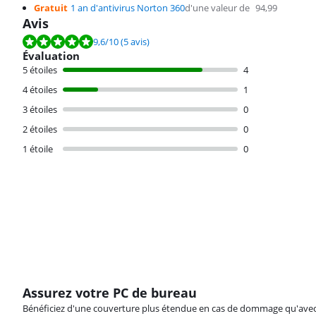
Gratuit
1 an d'antivirus Norton 360
d'une valeur de
94,99
Avis
La note est de 9,6 sur 10, basée sur 5 avis.
9,6
/10
(5 avis)
Évaluation
5 étoiles
4
4 étoiles
1
3 étoiles
0
2 étoiles
0
1 étoile
0
Assurez votre PC de bureau
Bénéficiez d'une couverture plus étendue en cas de dommage qu'avec vot