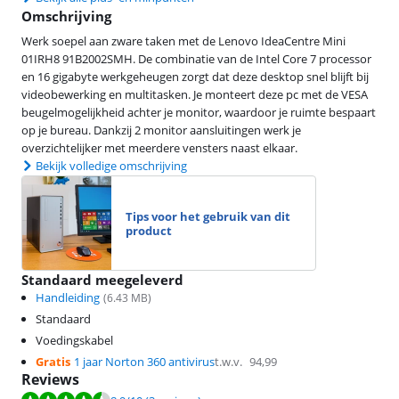
Omschrijving
Werk soepel aan zware taken met de Lenovo IdeaCentre Mini
01IRH8 91B2002SMH. De combinatie van de Intel Core 7 processor
en 16 gigabyte werkgeheugen zorgt dat deze desktop snel blijft bij
videobewerking en multitasken. Je monteert deze pc met de VESA
beugelmogelijkheid achter je monitor, waardoor je ruimte bespaart
op je bureau. Dankzij 2 monitor aansluitingen werk je
overzichtelijker met meerdere vensters naast elkaar.
Bekijk volledige omschrijving
Tips voor het gebruik van dit
product
Standaard meegeleverd
Handleiding
(
6.43
MB)
Standaard
Voedingskabel
Gratis
1 jaar Norton 360 antivirus
t.w.v.
94,99
Reviews