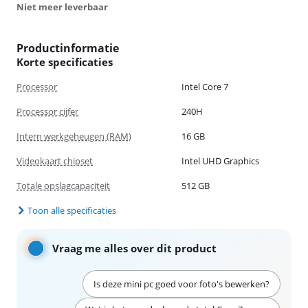
Niet meer leverbaar
Productinformatie
Korte specificaties
Processor
Intel Core 7
Processor cijfer
240H
Intern werkgeheugen (RAM)
16 GB
Videokaart chipset
Intel UHD Graphics
Totale opslagcapaciteit
512 GB
Toon alle specificaties
Vraag me alles over dit product
Is deze mini pc goed voor foto's bewerken?