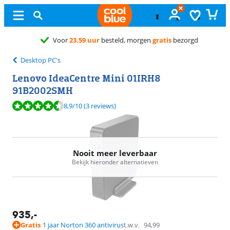
Gratis
ruilen
Desktop PC's
Lenovo IdeaCentre Mini 01IRH8
91B2002SMH
Beoordeling is 8,9 van de 10, gebaseerd op 3 reviews.
8,9
/10
(3 reviews)
Nooit meer leverbaar
Bekijk hieronder alternatieven
935
,-
Gratis
1 jaar Norton 360 antivirus
t.w.v.
94,99