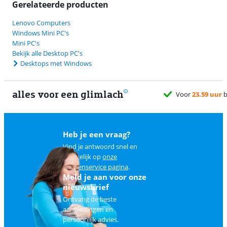
Gerelateerde producten
Lenovo Computers
Windows Mini PC's
Mini PC's
Bekijk alle Desktop PC's
Desktops met Windows
alles voor een glimlach
Heb je een vraag?
Vind je antwoord snel en
makkelijk op
onze
klantenservice pagina
.
Meld je aan voor onze
nieuwsbrief
Ontvang de beste
aanbiedingen en
persoonlijk advies.