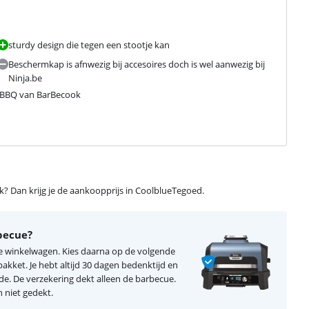
sturdy design die tegen een stootje kan
Beschermkap is afnwezig bij accesoires doch is wel aanwezig bij
Ninja.be
e BBQ van BarBecook
ijk? Dan krijg je de aankoopprijs in CoolblueTegoed.
becue?
je winkelwagen. Kies daarna op de volgende
kket. Je hebt altijd 30 dagen bedenktijd en
ade. De verzekering dekt alleen de barbecue.
 niet gedekt.