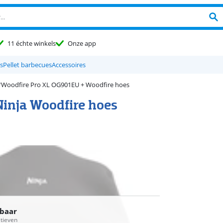
11 échte winkels
Onze app
s
Pellet barbecues
Accessoires
Woodfire Pro XL OG901EU + Woodfire hoes
Ninja Woodfire hoes
rbaar
atieven