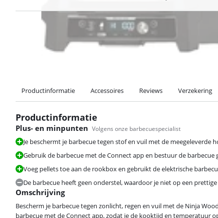
Productinformatie
Accessoires
Reviews
Verzekering
Productinformatie
Plus- en minpunten
Volgens onze barbecuespecialist
Je beschermt je barbecue tegen stof en vuil met de meegeleverde h
Gebruik de barbecue met de Connect app en bestuur de barbecue g
Voeg pellets toe aan de rookbox en gebruikt de elektrische barbecu
Beoordeling is 9,2 van de 10, gebaseerd op 2 reviews.
De barbecue heeft geen onderstel, waardoor je niet op een prettige
Omschrijving
Bescherm je barbecue tegen zonlicht, regen en vuil met de Ninja W
barbecue met de Connect app, zodat je de kooktijd en temperatuur o