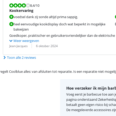
Beoordeling is 8,4 van de 10.
8,4
/10
Kookervaring
voedsel dank zij sonde altijd prima sappig.
heel eenvoudige kookdisplay doch wat beperkt in mogelijke
bakwijzen
Goedkoper, praktischer en gebruikersvriendelijker dan de elektrisch
Meer weergeven
Beoordeling door:
Datum:
Jean-Jacques
6 oktober 2024
Toon alle 2 reviews
egelt Coolblue alles: van afsluiten tot reparatie. Is een reparatie niet mogel
Hoe verzeker ik mijn bar
Voeg eerst je barbecue toe aan 
pagina onderstaand Zekerheidspa
betaalt geen eigen risico bij sch
De meegeleverde accessoires zijn