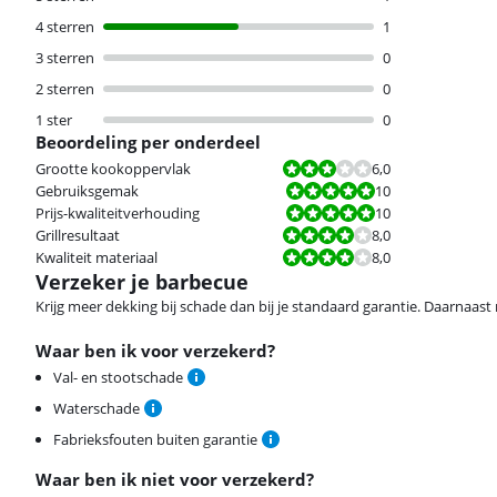
4 sterren
1
3 sterren
0
2 sterren
0
1 ster
0
Beoordeling per onderdeel
Beoordeling is 6,0 van de 10.
Grootte kookoppervlak
6,0
Beoordeling is 10 van de 10.
Gebruiksgemak
10
Beoordeling is 10 van de 10.
Prijs-kwaliteitverhouding
10
Beoordeling is 8,0 van de 10.
Grillresultaat
8,0
Beoordeling is 8,0 van de 10.
Kwaliteit materiaal
8,0
Verzeker je barbecue
Krijg meer dekking bij schade dan bij je standaard garantie. Daarnaast r
Waar ben ik voor verzekerd?
Val- en stootschade
Waterschade
Fabrieksfouten buiten garantie
Waar ben ik niet voor verzekerd?