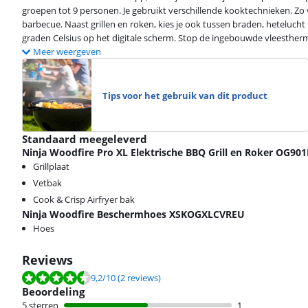
groepen tot 9 personen. Je gebruikt verschillende kooktechnieken. Zo
barbecue. Naast grillen en roken, kies je ook tussen braden, heteluch
graden Celsius op het digitale scherm. Stop de ingebouwde vleesthermom
Meer weergeven
Tips voor het gebruik van dit product
Standaard meegeleverd
Ninja Woodfire Pro XL Elektrische BBQ Grill en Roker OG90
Grillplaat
Vetbak
Cook & Crisp Airfryer bak
Ninja Woodfire Beschermhoes XSKOGXLCVREU
Hoes
Reviews
Beoordeling is 9,2 van de 10, gebaseerd op 2 reviews.
9,2
/10
(2 reviews)
Beoordeling
5 sterren
1