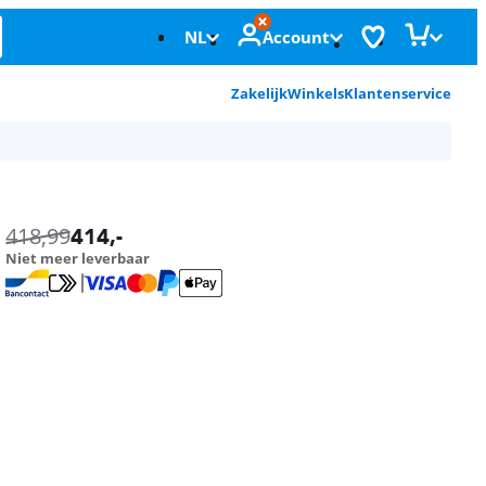
NL
Account
Zakelijk
Winkels
Klantenservice
418,99
414
,-
Niet meer leverbaar