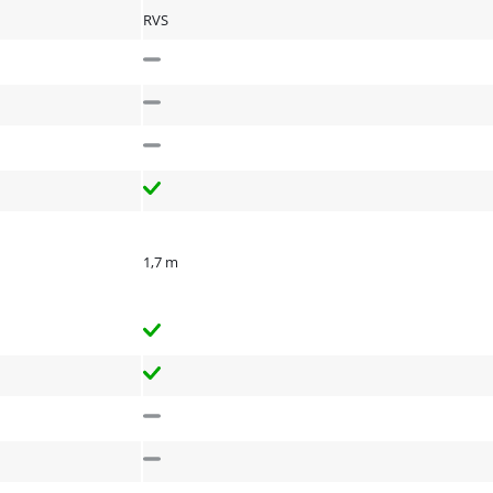
RVS
1,7 m