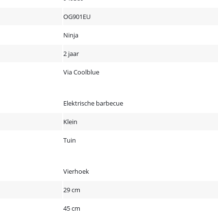
OG901EU
Ninja
2 jaar
Via Coolblue
Elektrische barbecue
Klein
Tuin
Vierhoek
29 cm
45 cm