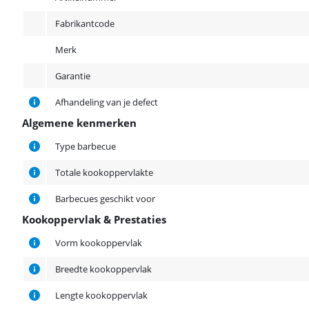
Fabrikantcode
Merk
Garantie
Afhandeling van je defect
Algemene kenmerken
Algemene kenmerken
Type barbecue
Totale kookoppervlakte
Barbecues geschikt voor
Kookoppervlak & Prestaties
Kookoppervlak & Prestaties
Vorm kookoppervlak
Breedte kookoppervlak
Lengte kookoppervlak