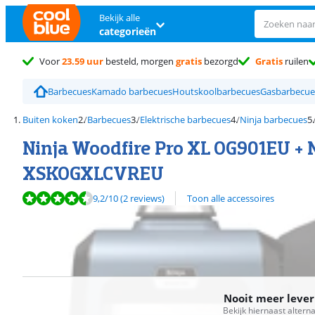
Bekijk alle
categorieën
Voor
23.59 uur
besteld, morgen
gratis
bezorgd
Gratis
ruilen
Barbecues
Kamado barbecues
Houtskoolbarbecues
Gasbarbecue
Buiten koken
Barbecues
Elektrische barbecues
Ninja barbecues
Ninja Woodfire Pro XL OG901EU + 
XSKOGXLCVREU
Beoordeling is 9,2 van de 10, gebaseerd op 2 reviews.
9,2
/10
(2 reviews)
Toon alle accessoires
Nooit meer leve
Bekijk hiernaast altern