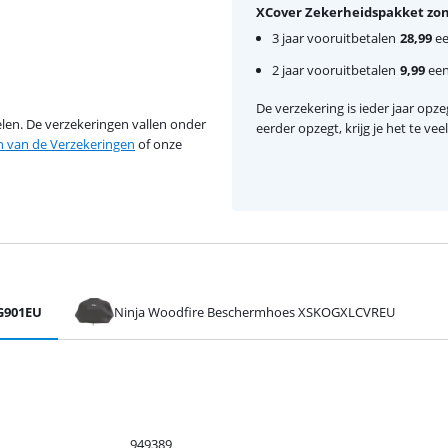
XCover Zekerheidspakket zon
3 jaar vooruitbetalen
28,99
ee
2 jaar vooruitbetalen
9,99
eenm
De verzekering is ieder jaar opzeg
en. De verzekeringen vallen onder
eerder opzegt, krijg je het te ve
van de Verzekeringen
of onze
OG901EU
Ninja Woodfire Beschermhoes XSKOGXLCVREU
949389