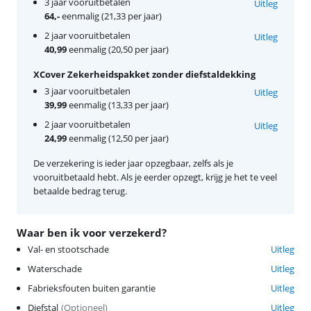
3 jaar vooruitbetalen
Uitleg
64,-
eenmalig (21,33 per jaar)
2 jaar vooruitbetalen
Uitleg
40,99
eenmalig (20,50 per jaar)
XCover Zekerheidspakket zonder diefstaldekking
3 jaar vooruitbetalen
Uitleg
39,99
eenmalig (13,33 per jaar)
2 jaar vooruitbetalen
Uitleg
24,99
eenmalig (12,50 per jaar)
De verzekering is ieder jaar opzegbaar, zelfs als je
vooruitbetaald hebt. Als je eerder opzegt, krijg je het te veel
betaalde bedrag terug.
Waar ben ik voor verzekerd?
Val- en stootschade
Uitleg
Waterschade
Uitleg
Fabrieksfouten buiten garantie
Uitleg
Diefstal
(
Optioneel
)
Uitleg