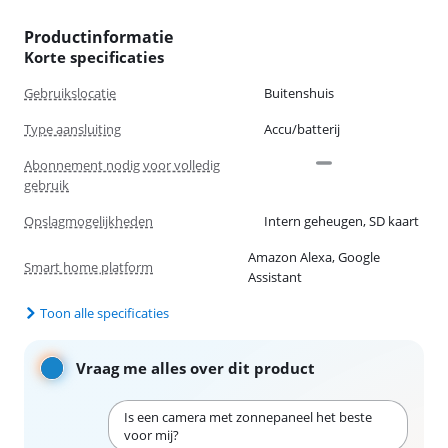
Productinformatie
Korte specificaties
Gebruikslocatie
Buitenshuis
Type aansluiting
Accu/batterij
Abonnement nodig voor volledig
gebruik
Opslagmogelijkheden
Intern geheugen, SD kaart
Amazon Alexa, Google
Smart home platform
Assistant
Toon alle specificaties
Vraag me alles over dit product
Is een camera met zonnepaneel het beste
voor mij?