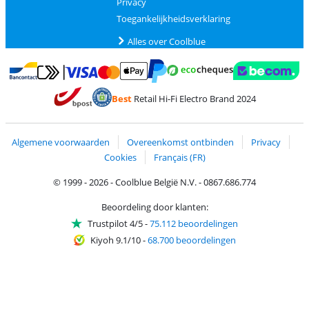
Privacy
Toegankelijkheidsverklaring
Alles over Coolblue
Betalen met MasterCard en Visa via ClickToPay
Betalen met Ecocheques
Betalen met Bancontact
Betalen met ApplePay
Webshop Trustmar
Betalen met PayPal
Best
Retail Hi-Fi Electro Brand 2024
Trustprofile van Coolblue
Verzending en bezorging met bPost
Algemene voorwaarden
Overeenkomst ontbinden
Privacy
Cookies
Français (FR)
© 1999 - 2026 - Coolblue België N.V. - 0867.686.774
Beoordeling door klanten:
Trustpilot 4/5
-
75.112 beoordelingen
Kiyoh 9.1/10
-
68.700 beoordelingen