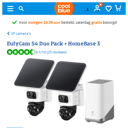
Ongeopend
ruilen
IP camera's
EufyCam S4 Duo Pack + HomeBase 3
Beoordeling is 9,1 van de 10, gebaseerd op 25 reviews.
9,1
/10
(25 reviews)