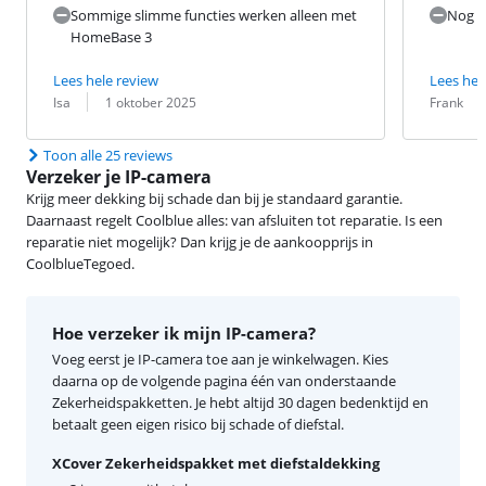
Sommige slimme functies werken alleen met
Nog n
HomeBase 3
Lees hele review
Lees hel
Beoordeling door:
Datum:
Beoordeling 
Datum:
Isa
1 oktober 2025
Frank
Toon alle 25 reviews
Verzeker je IP-camera
Krijg meer dekking bij schade dan bij je standaard garantie.
Daarnaast regelt Coolblue alles: van afsluiten tot reparatie. Is een
reparatie niet mogelijk? Dan krijg je de aankoopprijs in
CoolblueTegoed.
Hoe verzeker ik mijn IP-camera?
Voeg eerst je IP-camera toe aan je winkelwagen. Kies
daarna op de volgende pagina één van onderstaande
Zekerheidspakketten. Je hebt altijd 30 dagen bedenktijd en
betaalt geen eigen risico bij schade of diefstal.
XCover Zekerheidspakket met diefstaldekking