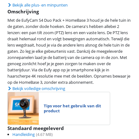
Bekijk alle plus- en minpunten
Omschrijving
Met de EufyCam S4 Duo Pack + HomeBase 3 houd je de hele tuin in
de gaten, zonder dode hoeken. De camera's hebben allebei 2
lenzen: een pan tilt zoom (PTZ) lens en een vaste lens. De PTZ lens
draait helemaal rond en volgt bewegingen automatisch. Terwijl die
lens wegdraait, houd je via de andere lens alsnog de hele tuin in de
gaten. Zo leg je elke gebeurtenis vast. Dankzij de meegeleverde
zonnepanelen laad je de batterij van de camera op in de zon. Met
genoeg zonlicht hoef je je geen zorgen te maken over de
batterijduur. Via de Eufy app op je smartphone kijk je in
haarscherpe 4K resolutie mee met de beelden. Opnames bewaar je
op de HomeBase 3, zonder extra abonnement.
Bekijk volledige omschrijving
Tips voor het gebruik van dit
product
Standaard meegeleverd
Handleiding
(
4.67
MB)