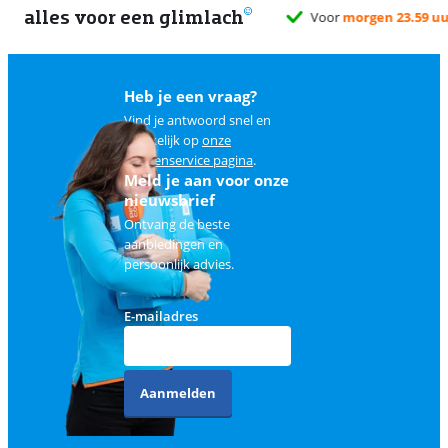
alles voor een glimlach
Heb je een vraag?
Vind je antwoord snel en
makkelijk op
onze
klantenservice pagina
.
Meld je aan voor onze
nieuwsbrief
Ontvang de beste
aanbiedingen en
persoonlijk advies.
E-mailadres
Aanmelden