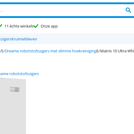
11 échte winkels
Onze app
zuigers
Kruimeldieven
s
Dreame robotstofzuigers met slimme hoekreiniging
Matrix 10 Ultra Wh
eame robotstofzuigers