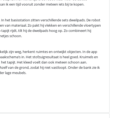
n ik een tijd vooruit zonder meteen iets bij te kopen.
In het basisstation zitten verschillende sets dweilpads. De robot 
n van materiaal. Zo pakt hij vlekken en verschillende vloertypen 
apijt rijdt, tilt hij de dweilpads hoog op. Zo combineert hij 
 netjes schoon.
kelijk zijn weg, herkent ruimtes en ontwijkt objecten. In de app 
aakschema’s in. Het stofzuigresultaat is heel goed. Kruimels en 
t het tapijt. Het kleed voelt dan ook meteen schoon aan. 
hzelf van de grond, zodat hij niet vastloopt. Onder de bank zie ik 
der lage meubels.