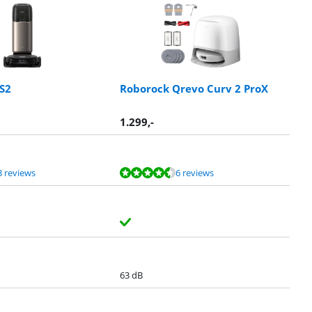
S2
Roborock Qrevo Curv 2 ProX
1.299
,-
3 reviews
6 reviews
63 dB