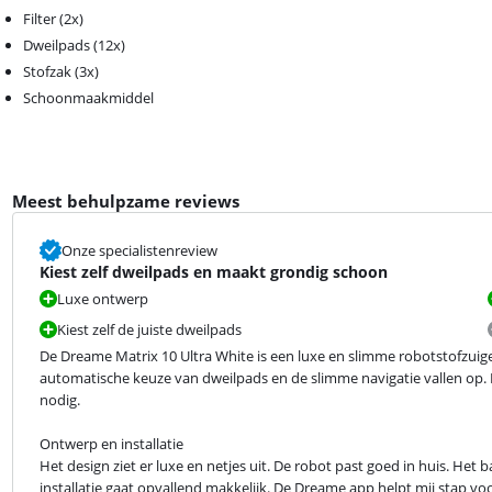
Filter (2x)
Dweilpads (12x)
Stofzak (3x)
Schoonmaakmiddel
Meest behulpzame reviews
Onze specialistenreview
Kiest zelf dweilpads en maakt grondig schoon
Luxe ontwerp
Kiest zelf de juiste dweilpads
De Dreame Matrix 10 Ultra White is een luxe en slimme robotstofzuige
automatische keuze van dweilpads en de slimme navigatie vallen op. H
nodig.
Ontwerp en installatie

Het design ziet er luxe en netjes uit. De robot past goed in huis. Het b
installatie gaat opvallend makkelijk. De Dreame app helpt mij stap voor