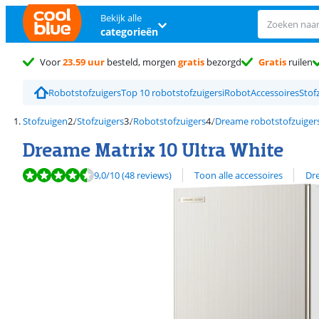
Bekijk alle
categorieën
Voor
23.59 uur
besteld, morgen
gratis
bezorgd
Gratis
ruilen
Robotstofzuigers
Top 10 robotstofzuigers
iRobot
Accessoires
Stof
Stofzuigen
Stofzuigers
Robotstofzuigers
Dreame robotstofzuiger
Dreame Matrix 10 Ultra White
Beoordeling is 9,0 van de 10, gebaseerd op 48 reviews.
Bekijk alle
9,0
/10
(48 reviews)
Toon alle accessoires
Dr