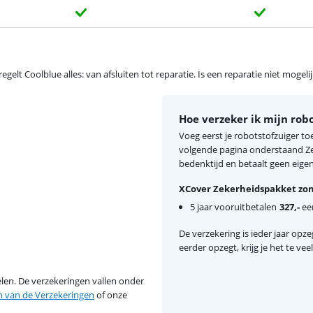
egelt Coolblue alles: van afsluiten tot reparatie. Is een reparatie niet mogel
Hoe verzeker ik mijn robo
Voeg eerst je robotstofzuiger to
volgende pagina onderstaand Zek
bedenktijd en betaalt geen eigen 
XCover Zekerheidspakket zon
5 jaar vooruitbetalen
327,-
een
De verzekering is ieder jaar opzeg
eerder opzegt, krijg je het te ve
en. De verzekeringen vallen onder
van de Verzekeringen
of onze