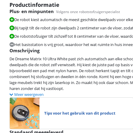
Productinformatie
Plus- en minpunten
Volgens onze robotstofzuigerspecialist
De robot kiest automatisch de meest geschikte dweilpads voor elke 
Bij tapijt tilt de robot zijn dweilpads 2 centimeter van de vloer, zodat
De robotstofzuiger tilt zichzelf tot 8 centimeter van de vloer, waard
Het basisstation is vrij groot, waardoor het wat ruimte in huis inne
Omschrijving
De Dreame Matrix 10 Ultra White past zich automatisch aan elke schoo
dweilpads die de robot zelf verwisselt. Hij kiest de juiste pad op basi
bijvoorbeeld een pad met nylon haren. De robot herkent tapijt en tilt d
combineert hij stofzuigen en dweilen in één ronde. Komt hij een hoge d
lage meubels trekt hij zijn laserkop in. Zo maakt hij ook daar schoon. Me
haren zonder dat hij vastloopt.
Meer weergeven
Tips voor het gebruik van dit product
Standaard meegeleverd