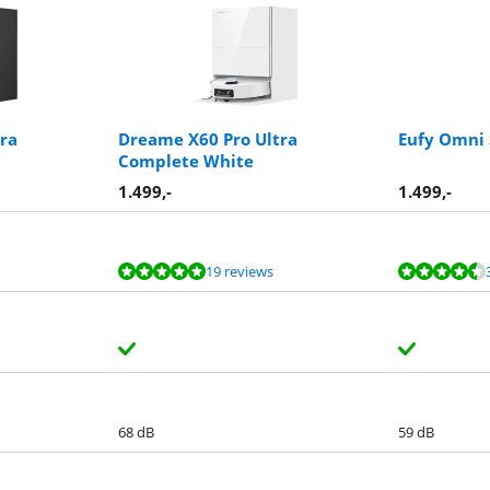
ra
Dreame X60 Pro Ultra
Eufy Omni 
Complete White
1.499
,-
1.499
,-
19 reviews
68 dB
59 dB