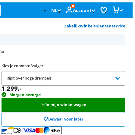
NL
Account
Zakelijk
Winkels
Klantenservice
ite
Kies je robotstofzuiger:
Rijdt over hoge drempels
1.299
,-
Morgen bezorgd
In mijn winkelwagen
Bewaar voor later