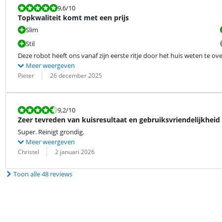
Beoordeling is 9,6 van de 10.
9,6
/10
Topkwaliteit komt met een prijs
Slim
Stil
Deze robot heeft ons vanaf zijn eerste ritje door het huis weten te overt
Meer weergeven
Beoordeling door:
Datum:
Pieter
26 december 2025
Beoordeling is 9,2 van de 10.
9,2
/10
Zeer tevreden van kuisresultaat en gebruiksvriendelijkheid
Super. Reinigt grondig.
Meer weergeven
Beoordeling door:
Datum:
Christel
2 januari 2026
Toon alle 48 reviews