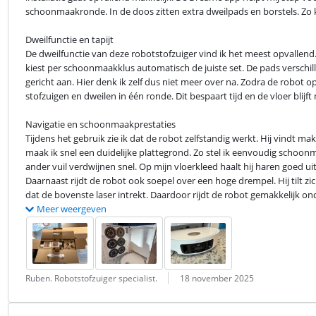
schoonmaakronde. In de doos zitten extra dweilpads en borstels. Zo ka
Dweilfunctie en tapijt

De dweilfunctie van deze robotstofzuiger vind ik het meest opvallend. 
kiest per schoonmaakklus automatisch de juiste set. De pads verschille
gericht aan. Hier denk ik zelf dus niet meer over na. Zodra de robot op t
stofzuigen en dweilen in één ronde. Dit bespaart tijd en de vloer blijft
Navigatie en schoonmaakprestaties

Tijdens het gebruik zie ik dat de robot zelfstandig werkt. Hij vindt mak
maak ik snel een duidelijke plattegrond. Zo stel ik eenvoudig schoonm
ander vuil verdwijnen snel. Op mijn vloerkleed haalt hij haren goed ui
Daarnaast rijdt de robot ook soepel over een hoge drempel. Hij tilt zic
dat de bovenste laser intrekt. Daardoor rijdt de robot gemakkelijk on
Meer weergeven
Beoordeling door:
Datum:
Ruben. Robotstofzuiger specialist.
18 november 2025