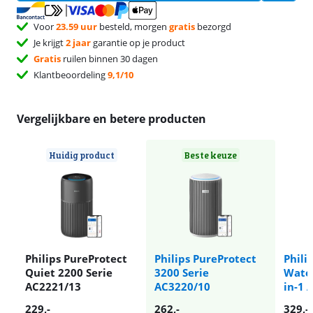
Voor
23.59 uur
besteld, morgen
gratis
bezorgd
Je krijgt
2 jaar
garantie op je product
Gratis
ruilen binnen 30 dagen
Klantbeoordeling
9,1/10
Vergelijkbare en betere producten
Huidig product
Beste keuze
Philips PureProtect
Philips PureProtect
Phili
Quiet 2200 Serie
3200 Serie
Water
AC2221/13
AC3220/10
in-1 
229
,-
262
,-
329
,-