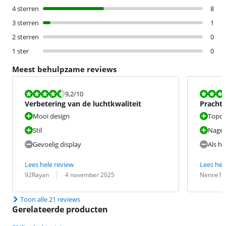
4 sterren
8
3 sterren
1
2 sterren
0
1 ster
0
Meest behulpzame reviews
Beoordeling is 9,2 van de 10.
Beoordeling i
9,2
/10
Verbetering van de luchtkwaliteit
Prachti
Mooi design
Topde
Stil
Nagen
Gevoelig display
Als hi
Lees hele review
Lees hel
Beoordeling door:
Datum:
Beoordeling 
Datum:
92Rayan
4 november 2025
Nenne19
Toon alle 21 reviews
Gerelateerde producten