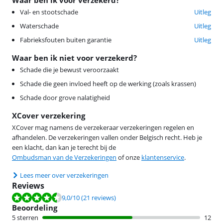
Val- en stootschade
Uitleg
Waterschade
Uitleg
Fabrieksfouten buiten garantie
Uitleg
Waar ben ik niet voor verzekerd?
Schade die je bewust veroorzaakt
Schade die geen invloed heeft op de werking (zoals krassen)
Schade door grove nalatigheid
XCover verzekering
XCover mag namens de verzekeraar verzekeringen regelen en
afhandelen. De verzekeringen vallen onder Belgisch recht. Heb je
een klacht, dan kan je terecht bij de
Ombudsman van de Verzekeringen
of onze
klantenservice
.
Lees meer over verzekeringen
Reviews
Beoordeling is 9,0 van de 10, gebaseerd op 21 reviews.
9,0
/10
(21 reviews)
Beoordeling
5 sterren
12