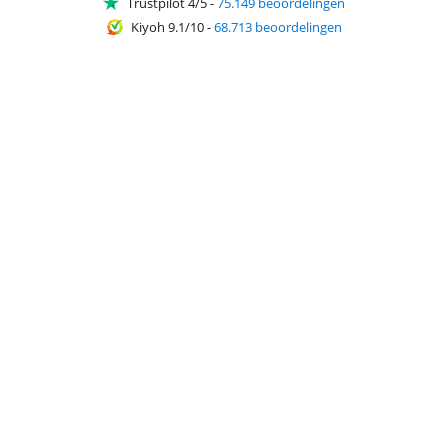
Trustpilot 4/5
-
75.149 beoordelingen
Kiyoh 9.1/10
-
68.713 beoordelingen