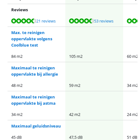
Reviews
Beoordeling is 9,0 van de 10, gebaseerd op 21 reviews.
Beoordeling is 8,9 van de 10, gebaseerd op 53 reviews.
Beoordeling is 8,9 van de 10, gebaseerd op 27 reviews.
21 reviews
53 reviews
Max. te reinigen
oppervlakte volgens
Coolblue test
84 m2
105 m2
60 m2
Maximaal te reinigen
oppervlakte bij allergie
48 m2
59 m2
34 m2
Maximaal te reinigen
oppervlakte bij astma
34 m2
42 m2
24 m2
Maximaal geluidsniveau
45 dB
47,5 dB
51 dB