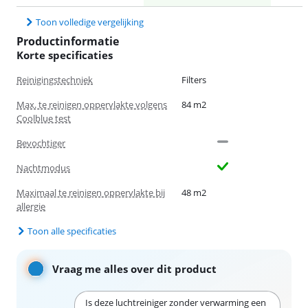
Toon volledige vergelijking
Productinformatie
Korte specificaties
Reinigingstechniek
Filters
Max. te reinigen oppervlakte volgens
84 m2
Coolblue test
Bevochtiger
Nachtmodus
Maximaal te reinigen oppervlakte bij
48 m2
allergie
Toon alle specificaties
Vraag me alles over dit product
Is deze luchtreiniger zonder verwarming een