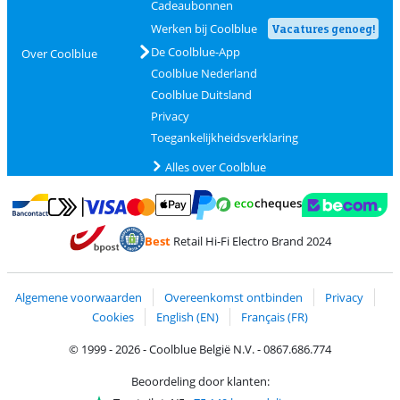
Cadeaubonnen
Werken bij Coolblue
Vacatures genoeg!
De Coolblue-App
Over Coolblue
Coolblue Nederland
Coolblue Duitsland
Privacy
Toegankelijkheidsverklaring
Alles over Coolblue
Betalen met MasterCard en Visa via ClickToPay
Betalen met Ecocheques
Betalen met Bancontact
Betalen met ApplePay
Webshop Trustmar
Betalen met PayPal
Best
Retail Hi-Fi Electro Brand 2024
Trustprofile van Coolblue
Verzending en bezorging met bPost
Algemene voorwaarden
Overeenkomst ontbinden
Privacy
Cookies
English (EN)
Français (FR)
© 1999 - 2026 - Coolblue België N.V. - 0867.686.774
Beoordeling door klanten: