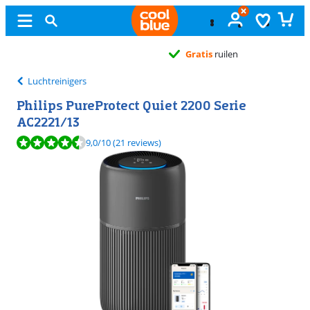
Gratis
ruilen
Luchtreinigers
Philips PureProtect Quiet 2200 Serie
AC2221/13
Beoordeling is 9,0 van de 10, gebaseerd op 21 reviews.
9,0
/10
(21 reviews)