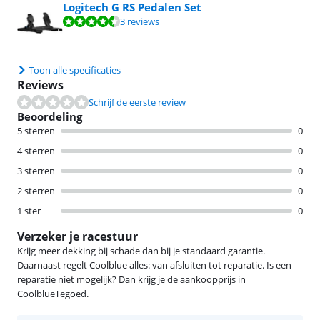
Logitech G RS Pedalen Set
Beoordeling is 8,9 van de 10, gebaseerd op 3 reviews.
3 reviews
Toon alle specificaties
Reviews
Schrijf de eerste review
Beoordeling
5 sterren
0
4 sterren
0
3 sterren
0
2 sterren
0
1 ster
0
Verzeker je racestuur
Krijg meer dekking bij schade dan bij je standaard garantie.
Daarnaast regelt Coolblue alles: van afsluiten tot reparatie. Is een
reparatie niet mogelijk? Dan krijg je de aankoopprijs in
CoolblueTegoed.