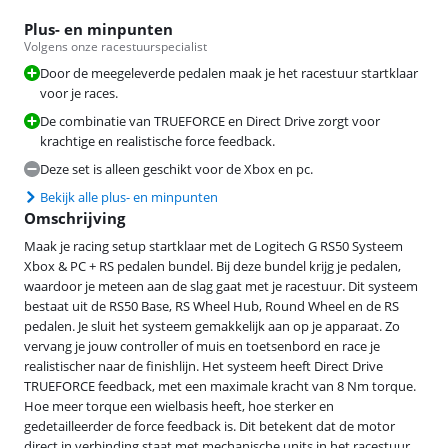
Plus- en minpunten
Volgens onze racestuurspecialist
Door de meegeleverde pedalen maak je het racestuur startklaar
voor je races.
De combinatie van TRUEFORCE en Direct Drive zorgt voor
krachtige en realistische force feedback.
Deze set is alleen geschikt voor de Xbox en pc.
Bekijk alle plus- en minpunten
Omschrijving
Maak je racing setup startklaar met de Logitech G RS50 Systeem
Xbox & PC + RS pedalen bundel. Bij deze bundel krijg je pedalen,
waardoor je meteen aan de slag gaat met je racestuur. Dit systeem
bestaat uit de RS50 Base, RS Wheel Hub, Round Wheel en de RS
pedalen. Je sluit het systeem gemakkelijk aan op je apparaat. Zo
vervang je jouw controller of muis en toetsenbord en race je
realistischer naar de finishlijn. Het systeem heeft Direct Drive
TRUEFORCE feedback, met een maximale kracht van 8 Nm torque.
Hoe meer torque een wielbasis heeft, hoe sterker en
gedetailleerder de force feedback is. Dit betekent dat de motor
direct in verbinding staat met mechanische units in het racestuur,