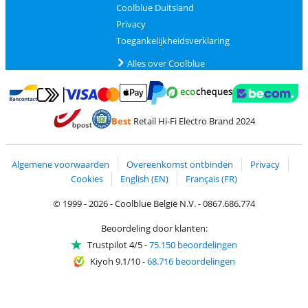
Coolblue Duitsland
Privacy
Toegankelijkheidsverklaring
Alles over Coolblue
Betalen met MasterCard en Visa via ClickToPay
Betalen met Ecocheques
Betalen met Bancontact
Betalen met ApplePay
Webshop Trustmar
Betalen met PayPal
Best
Retail Hi-Fi Electro Brand 2024
Trustprofile van Coolblue
Verzending en bezorging met bPost
Algemene voorwaarden
Overeenkomst ontbinden
Privacy
Cookies
English (EN)
Français (FR)
© 1999 - 2026 - Coolblue België N.V. - 0867.686.774
Beoordeling door klanten:
Trustpilot 4/5
-
75.150 beoordelingen
Kiyoh 9.1/10
-
68.716 beoordelingen