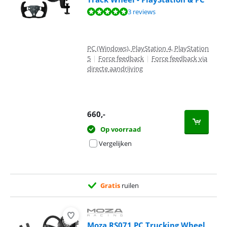
Beoordeling is 10 van de 10, gebaseerd op 3 reviews.
3 reviews
PC (Windows), PlayStation 4, PlayStation
5
|
Force feedback
|
Force feedback via
directe aandrijving
660
,-
Op voorraad
Vergelijken
Gratis
ruilen
Moza RS071 PC Trucking Wheel