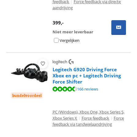
feedback
|
Force feedback via directe
aandrijving
399
,-
Niet meer leverbaar
Vergelijken
Logitech G920 Driving Force
Xbox en pc + Logitech Driving
Force Shifter
Beoordeling is 9,1 van de 10, gebaseerd op 166 reviews.
166 reviews
bundelvoordeel
PC (Windows), Xbox One, Xbox Series S,
Xbox Series X
|
Force feedback
|
Force
feedback via tandwielaandrijving