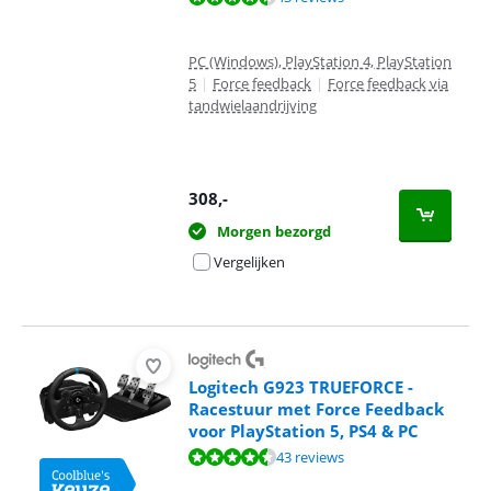
PC (Windows), PlayStation 4, PlayStation
5
|
Force feedback
|
Force feedback via
tandwielaandrijving
308
,-
Morgen bezorgd
Vergelijken
Logitech G923 TRUEFORCE -
Racestuur met Force Feedback
voor PlayStation 5, PS4 & PC
Beoordeling is 9,3 van de 10, gebaseerd op 43 reviews.
43 reviews