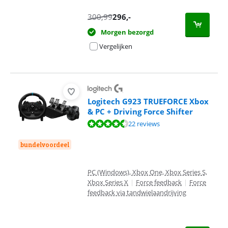
300,99
296
,-
Morgen bezorgd
Vergelijken
Logitech G923 TRUEFORCE Xbox
& PC + Driving Force Shifter
Beoordeling is 8,7 van de 10, gebaseerd op 22 reviews.
22 reviews
bundelvoordeel
PC (Windows), Xbox One, Xbox Series S,
Xbox Series X
|
Force feedback
|
Force
feedback via tandwielaandrijving