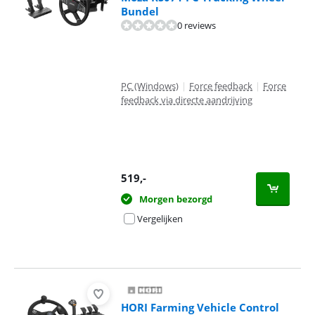
Bundel
0 reviews
PC (Windows)
|
Force feedback
|
Force
feedback via directe aandrijving
519
,-
Morgen bezorgd
Vergelijken
HORI Farming Vehicle Control