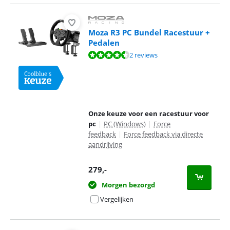
Moza R3 PC Bundel Racestuur +
Pedalen
Beoordeling is 9,4 van de 10, gebaseerd op 2 reviews.
2 reviews
Onze keuze voor een racestuur voor
pc
|
PC (Windows)
|
Force
feedback
|
Force feedback via directe
aandrijving
279
,-
Morgen bezorgd
Vergelijken