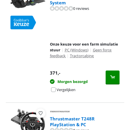
System
0 reviews
Onze keuze voor een farm simulatie
stuur
|
PC (Windows)
|
Geen force
feedback
|
Tractorcabine
371
,-
Morgen bezorgd
Vergelijken
Thrustmaster T248R
PlayStation & PC