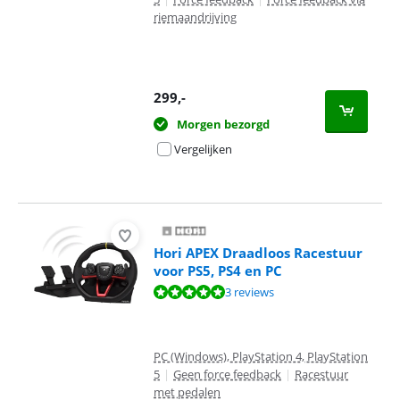
riemaandrijving
299
,-
Morgen bezorgd
Vergelijken
Hori APEX Draadloos Racestuur
voor PS5, PS4 en PC
Beoordeling is 9,6 van de 10, gebaseerd op 3 reviews.
3 reviews
PC (Windows), PlayStation 4, PlayStation
5
|
Geen force feedback
|
Racestuur
met pedalen