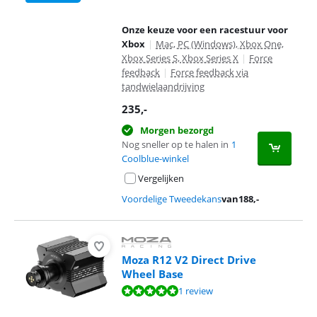
Onze keuze voor een racestuur voor
Xbox
|
Mac, PC (Windows), Xbox One,
Xbox Series S, Xbox Series X
|
Force
feedback
|
Force feedback via
tandwielaandrijving
235
,-
Morgen bezorgd
Nog sneller op te halen in
1
Coolblue-winkel
Vergelijken
Voordelige Tweedekans
van
188
,-
Moza R12 V2 Direct Drive
Wheel Base
Beoordeling is 10 van de 10, gebaseerd op 1 review.
1 review