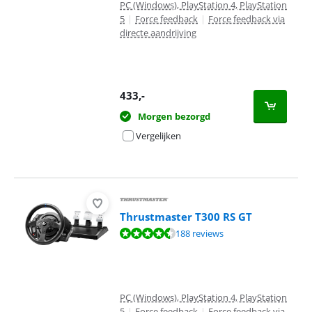
PC (Windows), PlayStation 4, PlayStation
5
|
Force feedback
|
Force feedback via
directe aandrijving
433
,-
Morgen bezorgd
Vergelijken
Thrustmaster T300 RS GT
Beoordeling is 9,1 van de 10, gebaseerd op 188 reviews.
188 reviews
PC (Windows), PlayStation 4, PlayStation
5
|
Force feedback
|
Force feedback via