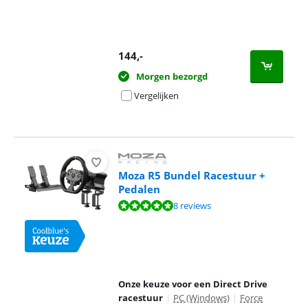
144
,-
Morgen bezorgd
Vergelijken
Moza R5 Bundel Racestuur +
Pedalen
Beoordeling is 9,8 van de 10, gebaseerd op 8 reviews.
8 reviews
Onze keuze voor een Direct Drive
racestuur
|
PC (Windows)
|
Force