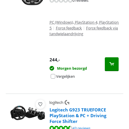
0 reviews
PC (Windows), PlayStation 4, PlayStation
5
|
Force feedback
|
Force feedback via
tandwielaandrijving
244
,-
Morgen bezorgd
Vergelijken
Logitech G923 TRUEFORCE
PlayStation & PC + Driving
Force Shifter
Beoordeling is 9,3 van de 10, gebaseerd op 43 reviews.
43 reviews