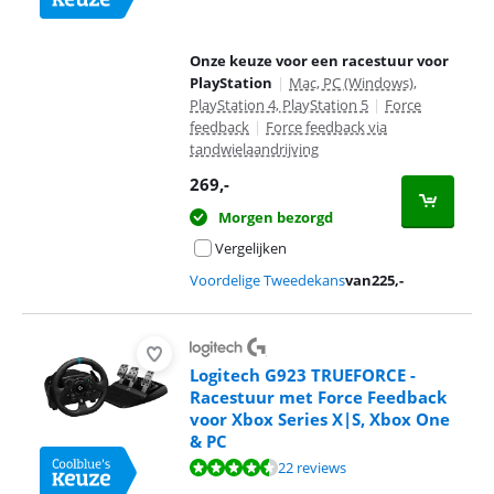
Onze keuze voor een racestuur voor
PlayStation
|
Mac, PC (Windows),
PlayStation 4, PlayStation 5
|
Force
feedback
|
Force feedback via
tandwielaandrijving
269
,-
Morgen bezorgd
Vergelijken
Voordelige Tweedekans
van
225
,-
Logitech G923 TRUEFORCE -
Racestuur met Force Feedback
voor Xbox Series X|S, Xbox One
& PC
Beoordeling is 8,7 van de 10, gebaseerd op 22 reviews.
22 reviews