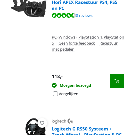
Hori APEX Racestuur PS4, PS5
en PC
Beoordeling is 9,0 van de 10, gebaseerd op 8 reviews.
8 reviews
PC (Windows), PlayStation 4, PlayStation
5
|
Geen force feedback
|
Racestuur
met pedalen
118
,-
Morgen bezorgd
Vergelijken
Logitech G RS50 Systeem +
Track Wheel - PlayStation & PC