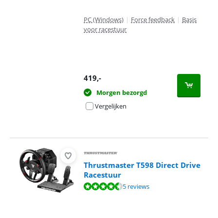
PC (Windows)
|
Force feedback
|
Basis
voor racestuur
419
,-
Morgen bezorgd
Vergelijken
Thrustmaster T598 Direct Drive
Racestuur
Beoordeling is 8,9 van de 10, gebaseerd op 5 reviews.
5 reviews