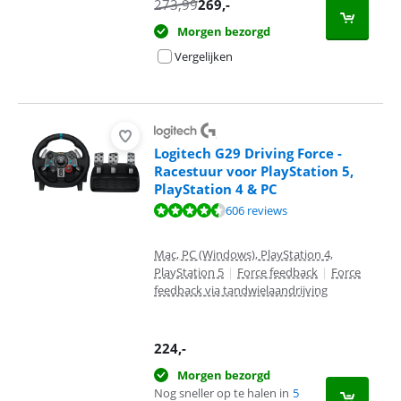
273,99
269
,-
Morgen bezorgd
Vergelijken
Logitech G29 Driving Force -
Racestuur voor PlayStation 5,
PlayStation 4 & PC
Beoordeling is 9,3 van de 10, gebaseerd op 606 reviews.
606 reviews
Mac, PC (Windows), PlayStation 4,
PlayStation 5
|
Force feedback
|
Force
feedback via tandwielaandrijving
224
,-
Morgen bezorgd
Nog sneller op te halen in
5