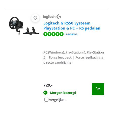
Logitech G RS50 Systeem
PlayStation & PC + RS pedalen
Beoordeling is 10 van de 10, gebaseerd op 3 reviews.
3 reviews
PC (Windows), PlayStation 4, PlayStation
5
|
Force feedback
|
Force feedback via
directe aandrijving
729
,-
Morgen bezorgd
Vergelijken