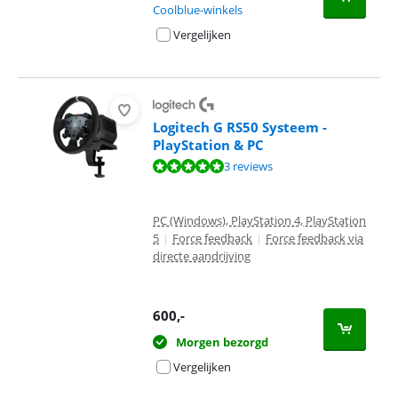
Coolblue-winkels
Vergelijken
Logitech G RS50 Systeem -
PlayStation & PC
Beoordeling is 10 van de 10, gebaseerd op 3 reviews.
3 reviews
PC (Windows), PlayStation 4, PlayStation
5
|
Force feedback
|
Force feedback via
directe aandrijving
600
,-
Morgen bezorgd
Vergelijken