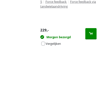
5
|
Force feedback
|
Force feedback via
tandwielaandrijving
229
,-
Morgen bezorgd
Vergelijken
Advertentie