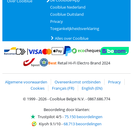
De Coolblue-App
Over Coolblue
Coolblue Nederland
Coolblue Duitsland
Privacy
Toegankelijkheidsverklaring
Alles over Coolblue
Betalen met MasterCard en Visa via ClickToPay
Betalen met Ecocheques
Betalen met Bancontact
Betalen met ApplePay
Webshop Trustmar
Betalen met PayPal
Best
Retail Hi-Fi Electro Brand 2024
Trustprofile van Coolblue
Verzending en bezorging met bPost
Algemene voorwaarden
Overeenkomst ontbinden
Privacy
Cookies
Français (FR)
English (EN)
© 1999 - 2026 - Coolblue België N.V. - 0867.686.774
Beoordeling door klanten:
Trustpilot 4/5
-
75.150 beoordelingen
Kiyoh 9.1/10
-
68.713 beoordelingen