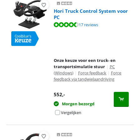
Hori Truck Control System voor
PC
Beoordeling is 9,4 van de 10, gebaseerd op 17 reviews.
17 reviews
Onze keuze voor een truck- en
transportsimulatie stuur
|
PC
(Windows)
|
Force feedback
|
Force
feedback via tandwielaandrijving
552
,-
Morgen bezorgd
Vergelijken