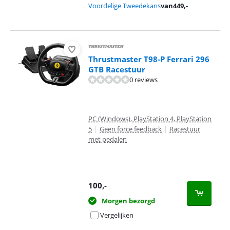
Voordelige Tweedekans
van
449
,-
Thrustmaster T98-P Ferrari 296
GTB Racestuur
0 reviews
PC (Windows), PlayStation 4, PlayStation
5
|
Geen force feedback
|
Racestuur
met pedalen
100
,-
Morgen bezorgd
Vergelijken