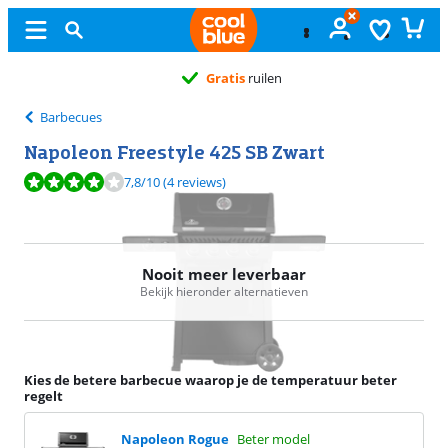
Gratis
ruilen
Barbecues
Napoleon Freestyle 425 SB Zwart
Beoordeling is 7,8 van de 10, gebaseerd op 4 reviews.
7,8
/10
(4 reviews)
Nooit meer leverbaar
Bekijk hieronder alternatieven
Kies de betere barbecue waarop je de temperatuur beter
regelt
Napoleon Rogue
Beter model