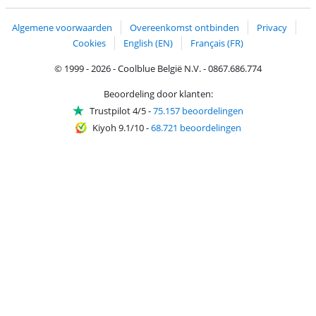
Trustprofile van Coolblue
Verzending en bezorging met bPost
Algemene voorwaarden
Overeenkomst ontbinden
Privacy
Cookies
English (EN)
Français (FR)
© 1999 - 2026 - Coolblue België N.V. - 0867.686.774
Beoordeling door klanten:
Trustpilot 4/5
-
75.157 beoordelingen
Kiyoh 9.1/10
-
68.721 beoordelingen