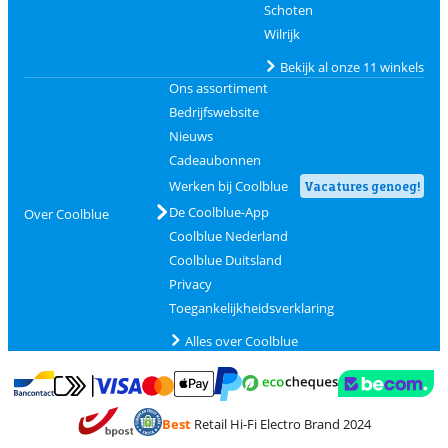
Schoten
Wilrijk
Bekijk al onze 11 winkels
Ons assortiment
Bedrijfswebsite
Nieuws
Cadeaubonnen
Werken bij Coolblue
Vacatures genoeg!
De Coolblue-App
Over Coolblue
Coolblue Nederland
Coolblue Duitsland
Privacy
Toegankelijkheidsverklaring
Alles over Coolblue
Betalen met MasterCard en Visa via ClickToPay
Betalen met Ecocheques
Betalen met Bancontact
Betalen met ApplePay
Webshop Trustmar
Betalen met PayPal
Best
Retail Hi-Fi Electro Brand 2024