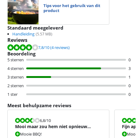
Tips voor het gebruik van dit
product
Standaard meegeleverd
Handleiding
(
5.57
MB)
Reviews
Beoordeling is 7,8 van de 10, gebaseerd op 4 reviews.
7,8
/10
(4 reviews)
Beoordeling
5 sterren
0
4 sterren
3
3 sterren
1
2 sterren
0
1 ster
0
Meest behulpzame reviews
Beoordeling is 6,8 van de 10.
Beoordeling i
6,8
/10
Mooi maar zou hem niet opnieuw
Fijn ap
aankopen.
Mooie BBQ!
Mooie