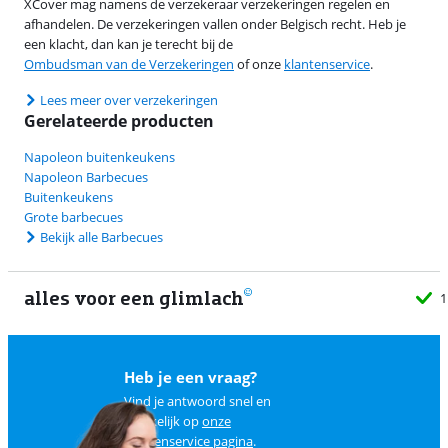
XCover mag namens de verzekeraar verzekeringen regelen en
afhandelen. De verzekeringen vallen onder Belgisch recht. Heb je
een klacht, dan kan je terecht bij de
Ombudsman van de Verzekeringen
of onze
klantenservice
.
Lees meer over verzekeringen
Gerelateerde producten
Napoleon buitenkeukens
Napoleon Barbecues
Buitenkeukens
Grote barbecues
Bekijk alle Barbecues
alles voor een glimlach
1
Heb je een vraag?
Vind je antwoord snel en
makkelijk op
onze
klantenservice pagina
.