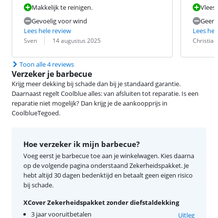
Makkelijk te reinigen.
Vlees
Gevoelig voor wind
Geen 
Lees hele review
Lees hel
Beoordeling door:
Datum:
Beoordeling 
Datum:
Sven
14 augustus 2025
Christiaa
Toon alle 4 reviews
Verzeker je barbecue
Krijg meer dekking bij schade dan bij je standaard garantie.
Daarnaast regelt Coolblue alles: van afsluiten tot reparatie. Is een
reparatie niet mogelijk? Dan krijg je de aankoopprijs in
CoolblueTegoed.
Hoe verzeker ik mijn barbecue?
Voeg eerst je barbecue toe aan je winkelwagen. Kies daarna
op de volgende pagina onderstaand Zekerheidspakket. Je
hebt altijd 30 dagen bedenktijd en betaalt geen eigen risico
bij schade.
XCover Zekerheidspakket zonder diefstaldekking
3 jaar vooruitbetalen
Uitleg