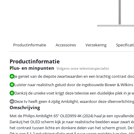
Productinformatie
Accessoires
Verzekering
Specificat
Productinformatie
Plus- en minpunten
Volgens onze televisiespecialist
Je geniet van de diepste zwartwaarden en een krachtig contrast d
Luister naar realistisch geluid door de ingebouwde Bower & Wilkin
Dankzij de unieke voet krijgt deze televisie een duidelijke plek in j
Deze tv heeft geen 4 zijdig Ambilight, waardoor deze sfeerverlichting 
Omschrijving
Met de Philips Ambilight 65" OLED959 4K (2024) haal je een opvallende O
Dankzij het OLED scherm kijk je naar realistische beelden waar zwart écht
het contrast tussen lichte en donkere delen van het scherm groot. D
Dit is een 5.1.2 geluidsinstallatie met 5 naar voren gerichte kanalen,