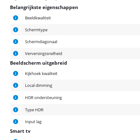
Belangrijkste eigenschappen
Belangrijkste eigenschappen
Beeldkwaliteit
Schermtype
Schermdiagonaal
Verversingssnelheid
Beeldscherm uitgebreid
Beeldscherm uitgebreid
Kijkhoek kwaliteit
Local dimming
HDR ondersteuning
Type HDR
Input lag
Smart tv
Smart tv