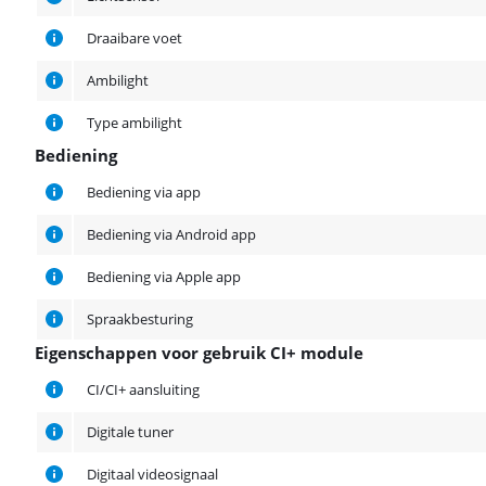
Draaibare voet
Ambilight
Type ambilight
Bediening
Bediening
Bediening via app
Bediening via Android app
Bediening via Apple app
Spraakbesturing
Eigenschappen voor gebruik CI+ module
Eigenschappen voor gebruik CI+ module
CI/CI+ aansluiting
Digitale tuner
Digitaal videosignaal