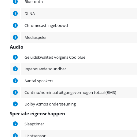
Bluetooth
DLNA
Chromecast ingebouwd
Mediaspeler
Audio
Audio
Geluidskwaliteit volgens Coolblue
Ingebouwde soundbar
Aantal speakers
Continu/nominaal uitgangsvermogen totaal (RMS)
Dolby Atmos ondersteuning
Speciale eigenschappen
Speciale eigenschappen
Slaaptimer
Lichtsensor