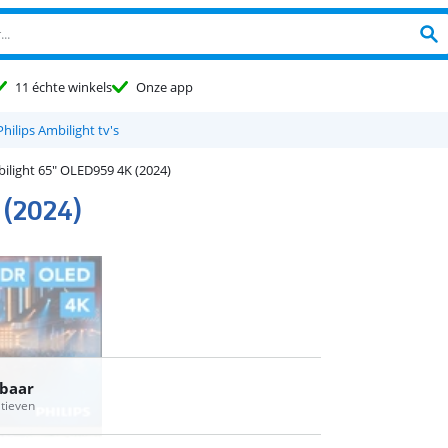
11 échte winkels
Onze app
Philips Ambilight tv's
ilight 65" OLED959 4K (2024)
 (2024)
rbaar
atieven