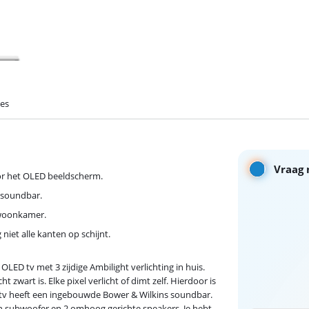
ies
Vraag 
oor het OLED beeldscherm.
s soundbar.
e woonkamer.
niet alle kanten op schijnt.
LED tv met 3 zijdige Ambilight verlichting in huis.
 zwart is. Elke pixel verlicht of dimt zelf. Hierdoor is
e tv heeft een ingebouwde Bower & Wilkins soundbar.
 één subwoofer en 2 omhoog gerichte speakers. Je hebt