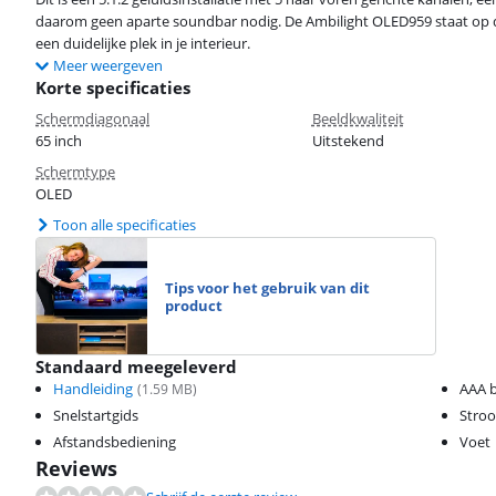
daarom geen aparte soundbar nodig. De Ambilight OLED959 staat op de 
een duidelijke plek in je interieur.
Meer weergeven
Korte specificaties
Schermdiagonaal
Beeldkwaliteit
65 inch
Uitstekend
Schermtype
OLED
Toon alle specificaties
Tips voor het gebruik van dit
product
Standaard meegeleverd
Handleiding
AAA b
(
1.59
MB)
Snelstartgids
Stro
Afstandsbediening
Voet
Reviews