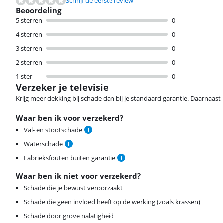
Schrijf de eerste review
Beoordeling
5 sterren
0
4 sterren
0
3 sterren
0
2 sterren
0
1 ster
0
Verzeker je televisie
Krijg meer dekking bij schade dan bij je standaard garantie. Daarnaast r
Waar ben ik voor verzekerd?
Val- en stootschade
Waterschade
Fabrieksfouten buiten garantie
Waar ben ik niet voor verzekerd?
Schade die je bewust veroorzaakt
Schade die geen invloed heeft op de werking (zoals krassen)
Schade door grove nalatigheid