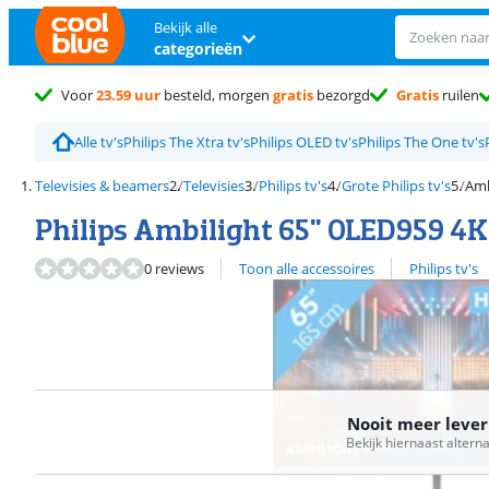
Bekijk alle
categorieën
Voor
23.59 uur
besteld, morgen
gratis
bezorgd
Gratis
ruilen
Alle tv's
Philips The Xtra tv's
Philips OLED tv's
Philips The One tv's
Televisies & beamers
Televisies
Philips tv's
Grote Philips tv's
Amb
Philips Ambilight 65" OLED959 4K
Bekijk alle
0 reviews
Toon alle accessoires
Philips tv's
Nooit meer leve
Bekijk hiernaast altern