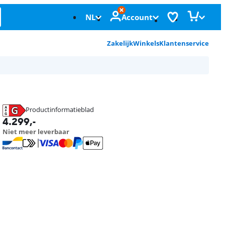
NL
Account
Zakelijk
Winkels
Klantenservice
Productinformatieblad
opent in nieuw tabblad
4.299
,-
Niet meer leverbaar