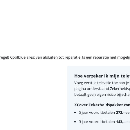
egelt Coolblue alles: van afsluiten tot reparatie. Is een reparatie niet mogel
Hoe verzeker ik mijn tele
Voeg eerst je televisie toe aan 
pagina onderstaand Zekerheidspa
betaalt geen eigen risico bij scha
XCover Zekerheidspakket zon
5 jaar vooruitbetalen
272,-
een
3 jaar vooruitbetalen
143,-
een