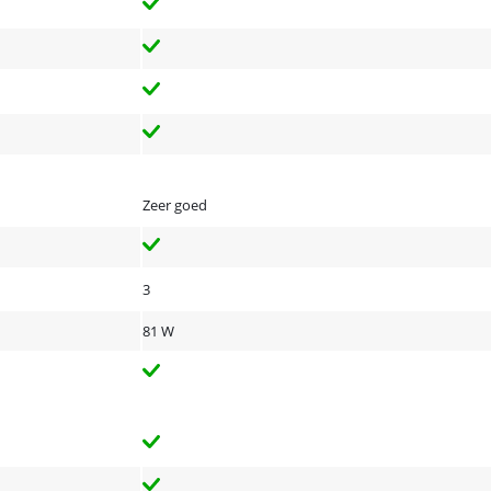
Zeer goed
3
81 W