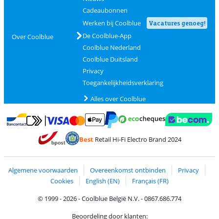
Cadeaubonnen
Werken bij Coolblue
Vacatures genoeg!
De Coolblue-App
Over Coolblue
Coolblue Nederland
Coolblue Duitsland
Privacy
Toegankelijkheidsverklaring
Alles over Coolblue
Betalen met MasterCard en Visa via ClickToPay
Betalen met Ecocheques
Betalen met Bancontact
Betalen met ApplePay
Webshop Trustmar
Betalen met PayPal
Best
Retail Hi-Fi Electro Brand 2024
Trustprofile van Coolblue
Verzending en bezorging met bPost
Algemene voorwaarden
Overeenkomst ontbinden
Privacy
Cookies
English (EN)
Français (FR)
© 1999 - 2026 - Coolblue België N.V. - 0867.686.774
Beoordeling door klanten: