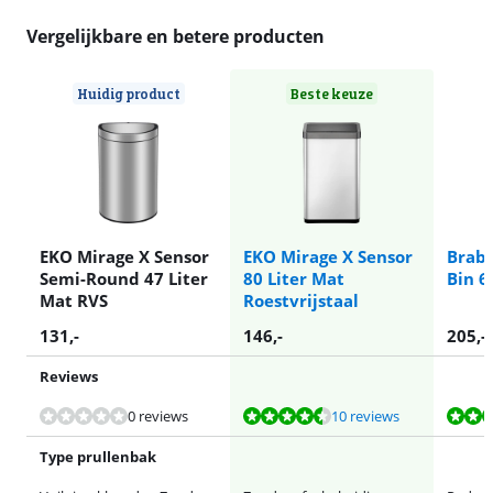
Vergelijkbare en betere producten
Huidig product
Beste keuze
EKO Mirage X Sensor
EKO Mirage X Sensor
Braba
Semi-Round 47 Liter
80 Liter Mat
Bin 6
Mat RVS
Roestvrijstaal
131
,-
146
,-
205
,-
Reviews
Beoordeling is 9,0 van de 10, gebaseerd op 10 reviews.
Beoordeling is 9,2 van de 10, gebaseerd op 178 reviews.
Beoordeling is 9,5 van de 10, gebaseerd op 29 reviews.
Beoordeling is 9,3 van de 10, gebaseerd op 1 review.
0 reviews
10 reviews
Type prullenbak