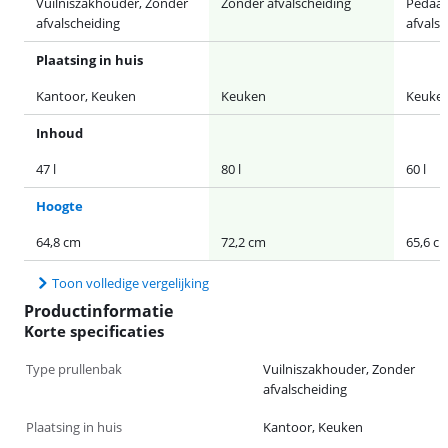
Vuilniszakhouder, Zonder
Zonder afvalscheiding
Pedaal
afvalscheiding
afvalsc
Plaatsing in huis
Kantoor, Keuken
Keuken
Keuke
Inhoud
47 l
80 l
60 l
Hoogte
64,8 cm
72,2 cm
65,6 c
Toon volledige vergelijking
Productinformatie
Korte specificaties
Type prullenbak
Vuilniszakhouder, Zonder
afvalscheiding
Plaatsing in huis
Kantoor, Keuken