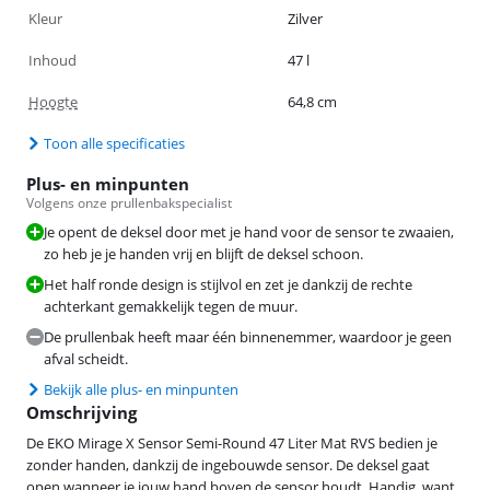
Kleur
Zilver
Inhoud
47 l
Hoogte
64,8 cm
Toon alle specificaties
Plus- en minpunten
Volgens onze prullenbakspecialist
Je opent de deksel door met je hand voor de sensor te zwaaien,
zo heb je je handen vrij en blijft de deksel schoon.
Het half ronde design is stijlvol en zet je dankzij de rechte
achterkant gemakkelijk tegen de muur.
De prullenbak heeft maar één binnenemmer, waardoor je geen
afval scheidt.
Bekijk alle plus- en minpunten
Omschrijving
De EKO Mirage X Sensor Semi-Round 47 Liter Mat RVS bedien je
zonder handen, dankzij de ingebouwde sensor. De deksel gaat
open wanneer je jouw hand boven de sensor houdt. Handig, want