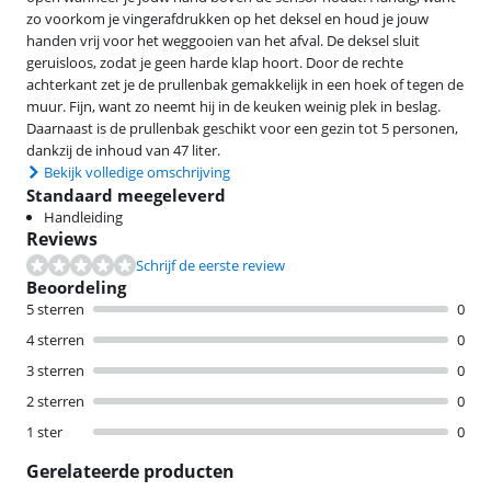
zo voorkom je vingerafdrukken op het deksel en houd je jouw
handen vrij voor het weggooien van het afval. De deksel sluit
geruisloos, zodat je geen harde klap hoort. Door de rechte
achterkant zet je de prullenbak gemakkelijk in een hoek of tegen de
muur. Fijn, want zo neemt hij in de keuken weinig plek in beslag.
Daarnaast is de prullenbak geschikt voor een gezin tot 5 personen,
dankzij de inhoud van 47 liter.
Bekijk volledige omschrijving
Standaard meegeleverd
Handleiding
Reviews
Schrijf de eerste review
Beoordeling
5 sterren
0
4 sterren
0
3 sterren
0
2 sterren
0
1 ster
0
Gerelateerde producten