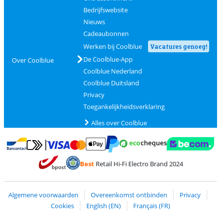
Bedrijfswebsite
Nieuws
Cadeaubonnen
Werken bij Coolblue
Vacatures genoeg!
De Coolblue-App
Over Coolblue
Coolblue Nederland
Coolblue Duitsland
Privacy
Toegankelijkheidsverklaring
Alles over Coolblue
Betalen met MasterCard en Visa via ClickToPay
Betalen met Ecocheques
Betalen met Bancontact
Betalen met ApplePay
Webshop Trustmar
Betalen met PayPal
Best
Retail Hi-Fi Electro Brand 2024
Trustprofile van Coolblue
Verzending en bezorging met bPost
Algemene voorwaarden
Overeenkomst ontbinden
Privacy
Cookies
English (EN)
Français (FR)