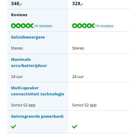
348
,-
328
,-
Reviews
Beoordeling is 9,0 van de 10, gebaseerd op 4 reviews.
Beoordeling is 9,0 van de 10, gebaseerd op 4 reviews.
4 reviews
4 reviews
Geluidsweergave
Stereo
Stereo
Maximale
accu/batterijduur
24 uur
24 uur
Multi-speaker
connectiviteit technologie
Sonos S2 app
Sonos S2 app
Geintegreerde powerbank