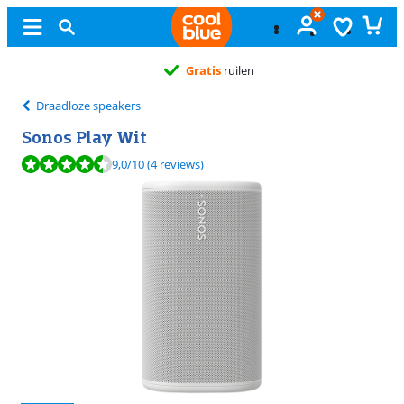
Gratis
ruilen
Draadloze speakers
Sonos Play Wit
Beoordeling is 9,0 van de 10, gebaseerd op 4 reviews.
9,0
/10
(4 reviews)