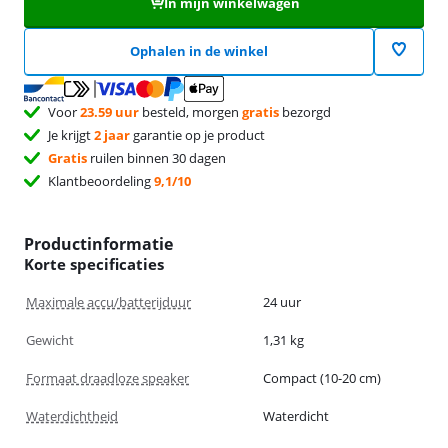
In mijn winkelwagen
Ophalen in de winkel
Voor
23.59 uur
besteld, morgen
gratis
bezorgd
Je krijgt
2 jaar
garantie op je product
Gratis
ruilen binnen 30 dagen
Klantbeoordeling
9,1/10
Productinformatie
Korte specificaties
Maximale accu/batterijduur
24 uur
Gewicht
1,31 kg
Formaat draadloze speaker
Compact (10-20 cm)
Waterdichtheid
Waterdicht