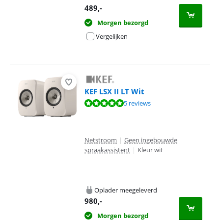
489
,-
Morgen bezorgd
Vergelijken
KEF LSX II LT Wit
Beoordeling is 9,7 van de 10, gebaseerd op 5 reviews.
5 reviews
Netstroom
|
Geen ingebouwde
spraakassistent
|
Kleur wit
Oplader meegeleverd
980
,-
Morgen bezorgd