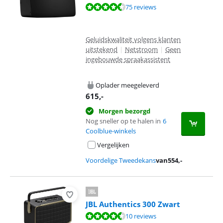
Beoordeling is 9,0 van de 10, gebaseerd op 75 reviews.
75 reviews
Geluidskwaliteit volgens klanten
uitstekend
|
Netstroom
|
Geen
ingebouwde spraakassistent
Oplader meegeleverd
615
,-
Morgen bezorgd
Nog sneller op te halen in
6
Coolblue-winkels
Vergelijken
Voordelige Tweedekans
van
554
,-
JBL Authentics 300 Zwart
Beoordeling is 8,8 van de 10, gebaseerd op 10 reviews.
10 reviews