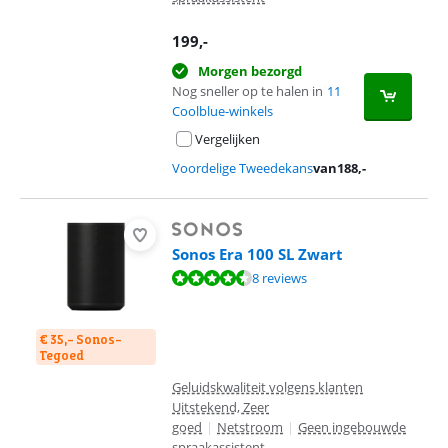
199
,-
Morgen bezorgd
Nog sneller op te halen in
11
Coolblue-winkels
Vergelijken
Voordelige Tweedekans
van
188
,-
Sonos Era 100 SL Zwart
Beoordeling is 9,0 van de 10, gebaseerd op 8 reviews.
8 reviews
€ 35,- Sonos-
Tegoed
Geluidskwaliteit volgens klanten
Uitstekend, Zeer
goed
|
Netstroom
|
Geen ingebouwde
spraakassistent