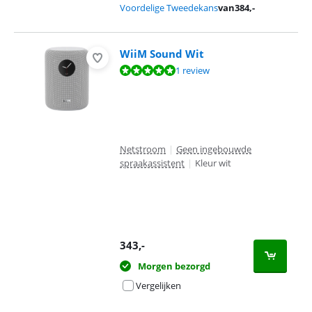
Voordelige Tweedekans
van
384
,-
WiiM Sound Wit
Beoordeling is 9,7 van de 10, gebaseerd op 1 review.
1 review
Netstroom
|
Geen ingebouwde
spraakassistent
|
Kleur wit
343
,-
Morgen bezorgd
Vergelijken