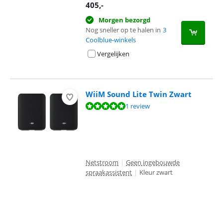
405
,-
Morgen bezorgd
Nog sneller op te halen in
3
Coolblue-winkels
Vergelijken
WiiM Sound Lite Twin Zwart
Beoordeling is 10 van de 10, gebaseerd op 1 review.
1 review
Netstroom
|
Geen ingebouwde
spraakassistent
|
Kleur zwart