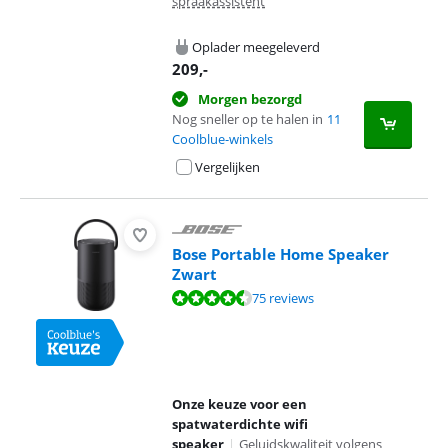
spraakassistent
Oplader meegeleverd
209
,-
Morgen bezorgd
Nog sneller op te halen in
11
Coolblue-winkels
Vergelijken
Bose Portable Home Speaker
Zwart
Beoordeling is 8,7 van de 10, gebaseerd op 75 reviews.
75 reviews
Onze keuze voor een
spatwaterdichte wifi
speaker
|
Geluidskwaliteit volgens