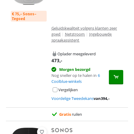
€ 75,- Sonos-
Tegoed
Geluidskwaliteit volgens klanten zeer
goed
|
Netstroom
|
Ingebouwde
spraakassistent
Oplader meegeleverd
473
,-
Morgen bezorgd
Nog sneller op te halen in
6
Coolblue-winkels
Vergelijken
Voordelige Tweedekans
van
394
,-
Gratis
ruilen