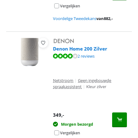
Vergelijken
Voordelige Tweedekans
van
882
,-
Denon Home 200 Zilver
Beoordeling is 7,8 van de 10, gebaseerd op 2 reviews.
2 reviews
Netstroom
|
Geen ingebouwde
spraakassistent
|
Kleur zilver
349
,-
Morgen bezorgd
Vergelijken