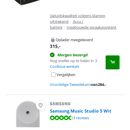
Geluidskwaliteit volgens klanten
uitstekend
|
Accu /
batterij
|
Ingebouwde spraakassistent
Oplader meegeleverd
315
,-
Morgen bezorgd
Nog sneller op te halen in
3
Coolblue-winkels
Vergelijken
Voordelige Tweedekans
van
284
,-
Samsung Music Studio 5 Wit
Beoordeling is 8,9 van de 10, gebaseerd op 3 reviews.
3 reviews