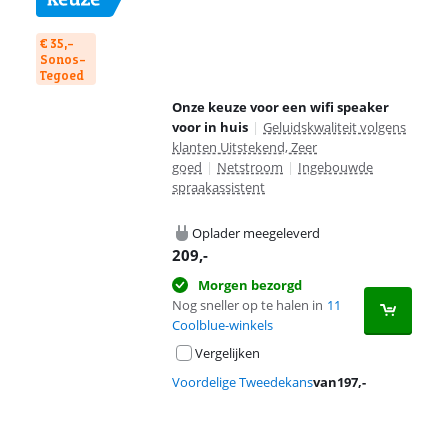
€ 35,-
Sonos-
Tegoed
Onze keuze voor een wifi speaker
voor in huis
|
Geluidskwaliteit volgens
klanten Uitstekend, Zeer
goed
|
Netstroom
|
Ingebouwde
spraakassistent
Oplader meegeleverd
209
,-
Morgen bezorgd
Nog sneller op te halen in
11
Coolblue-winkels
Vergelijken
Voordelige Tweedekans
van
197
,-
Advertentie