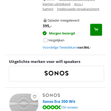
klanten uitstekend
|
Accu /
batterij
|
Ingebouwde spraakassistent
Oplader meegeleverd
395
,-
Morgen bezorgd
Vergelijken
Voordelige Tweedekans
van
364
,-
Uitgelichte merken voor wifi speakers
Sonos Era 300 Wit
Beoordeling is 9,1 van de 10, gebaseerd op 50 reviews.
50 reviews