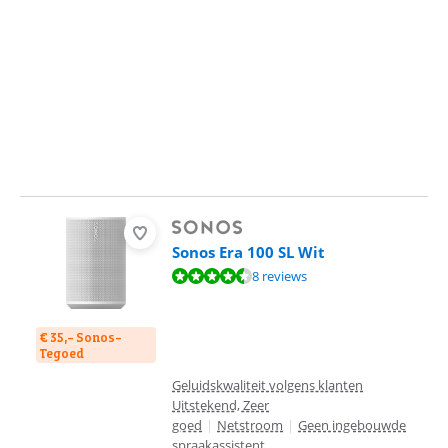
Sonos Era 100 SL Wit
Beoordeling is 9,0 van de 10, gebaseerd op 8 reviews.
8 reviews
€ 35,- Sonos-
Tegoed
Geluidskwaliteit volgens klanten
Uitstekend, Zeer
goed
|
Netstroom
|
Geen ingebouwde
spraakassistent