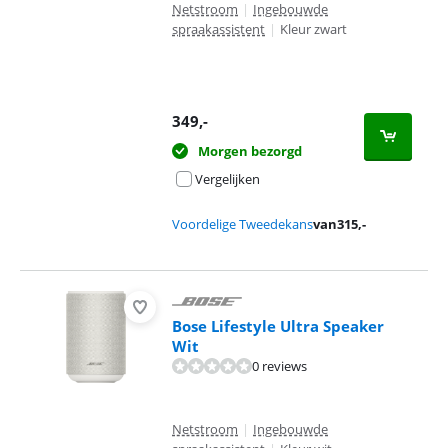
Netstroom
|
Ingebouwde
spraakassistent
|
Kleur zwart
349
,-
Morgen bezorgd
Vergelijken
Voordelige Tweedekans
van
315
,-
Bose Lifestyle Ultra Speaker
Wit
0 reviews
Netstroom
|
Ingebouwde