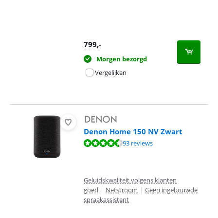
799
,-
Morgen bezorgd
Vergelijken
Denon Home 150 NV Zwart
Beoordeling is 8,6 van de 10, gebaseerd op 93 reviews.
93 reviews
Geluidskwaliteit volgens klanten
goed
|
Netstroom
|
Geen ingebouwde
spraakassistent