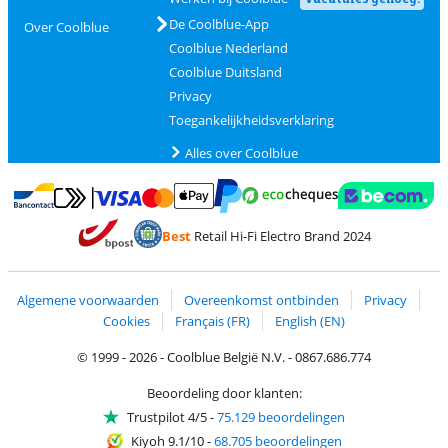
De Coolblue-App
Over Coolblue
Coolblue Nederland
Coolblue Duitsland
Privacy
Toegankelijkheidsverklaring
Alles over Coolblue
Betalen met MasterCard en Visa via ClickToPay
Betalen met Ecocheques
Betalen met Bancontact
Betalen met ApplePay
Webshop Trustmar
Betalen met PayPal
Best
Retail Hi-Fi Electro Brand 2024
Trustprofile van Coolblue
Verzending en bezorging met bPost
Algemene voorwaarden
Overeenkomst ontbinden
Privacy
Cookies
Français (FR)
English (EN)
© 1999 - 2026 - Coolblue België N.V. - 0867.686.774
Beoordeling door klanten:
Trustpilot 4/5
-
75.129 beoordelingen
Kiyoh 9.1/10
-
68.705 beoordelingen