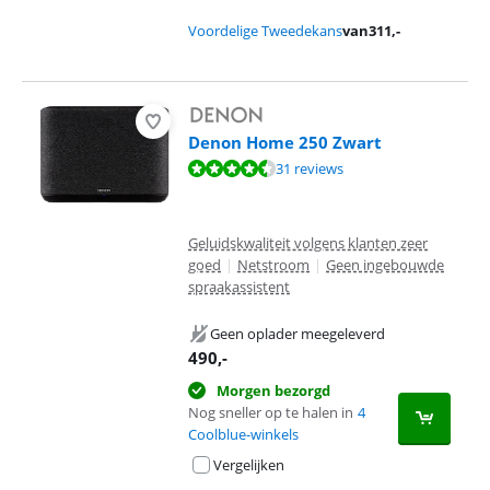
Voordelige Tweedekans
van
311
,-
Denon Home 250 Zwart
Beoordeling is 9,0 van de 10, gebaseerd op 31 reviews.
31 reviews
Geluidskwaliteit volgens klanten zeer
goed
|
Netstroom
|
Geen ingebouwde
spraakassistent
Geen oplader meegeleverd
490
,-
Morgen bezorgd
Nog sneller op te halen in
4
Coolblue-winkels
Vergelijken