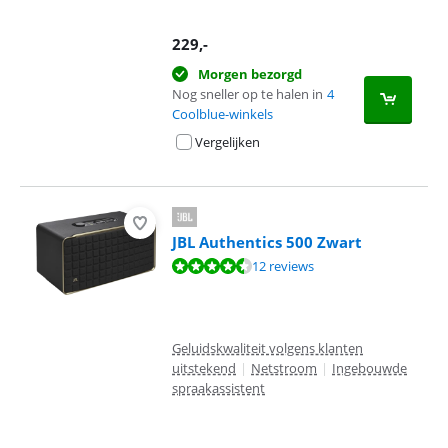
229
,-
Morgen bezorgd
Nog sneller op te halen in
4
Coolblue-winkels
Vergelijken
JBL Authentics 500 Zwart
Beoordeling is 9,1 van de 10, gebaseerd op 12 reviews.
12 reviews
Geluidskwaliteit volgens klanten
uitstekend
|
Netstroom
|
Ingebouwde
spraakassistent