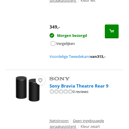
spraakassistent
|
Kleur wit
349
,-
Morgen bezorgd
Vergelijken
Voordelige Tweedekans
van
313
,-
Sony Bravia Theatre Rear 9
0 reviews
Netstroom
|
Geen ingebouwde
spraakassistent
|
Kleur zwart