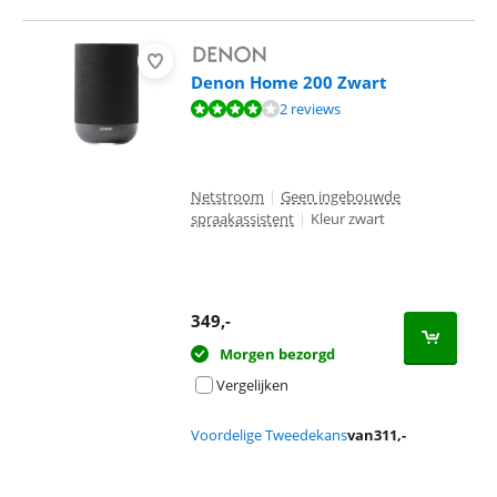
Denon Home 200 Zwart
Beoordeling is 7,8 van de 10, gebaseerd op 2 reviews.
2 reviews
Netstroom
|
Geen ingebouwde
spraakassistent
|
Kleur zwart
349
,-
Morgen bezorgd
Vergelijken
Voordelige Tweedekans
van
311
,-
Advertentie