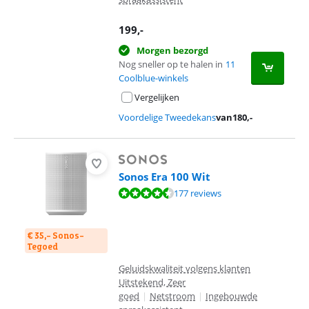
199
,-
Morgen bezorgd
Nog sneller op te halen in
11
Coolblue-winkels
Vergelijken
Voordelige Tweedekans
van
180
,-
Sonos Era 100 Wit
Beoordeling is 9,1 van de 10, gebaseerd op 177 reviews.
177 reviews
€ 35,- Sonos-
Tegoed
Geluidskwaliteit volgens klanten
Uitstekend, Zeer
goed
|
Netstroom
|
Ingebouwde