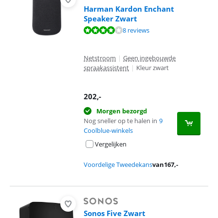
Harman Kardon Enchant
Speaker Zwart
Beoordeling is 8,2 van de 10, gebaseerd op 8 reviews.
8 reviews
Netstroom
|
Geen ingebouwde
spraakassistent
|
Kleur zwart
202
,-
Morgen bezorgd
Nog sneller op te halen in
9
Coolblue-winkels
Vergelijken
Voordelige Tweedekans
van
167
,-
Sonos Five Zwart