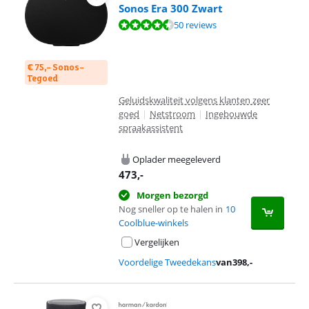
Sonos Era 300 Zwart
Beoordeling is 9,1 van de 10, gebaseerd op 50 reviews.
50 reviews
€ 75,- Sonos-
Tegoed
Geluidskwaliteit volgens klanten zeer
goed
|
Netstroom
|
Ingebouwde
spraakassistent
Oplader meegeleverd
473
,-
Morgen bezorgd
Nog sneller op te halen in
10
Coolblue-winkels
Vergelijken
Voordelige Tweedekans
van
398
,-