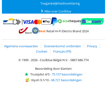
Toegankelijkheidsverklaring
Alles over Coolblue
Betalen met MasterCard en Visa via ClickToPay
Betalen met Ecocheques
Betalen met Bancontact
Betalen met ApplePay
Webshop Trustmar
Betalen met PayPal
Best
Retail Hi-Fi Electro Brand 2024
Trustprofile van Coolblue
Verzending en bezorging met bPost
Algemene voorwaarden
Overeenkomst ontbinden
Privacy
Cookies
Français (FR)
© 1999 - 2026 - Coolblue België N.V. - 0867.686.774
Beoordeling door klanten:
Trustpilot 4/5
-
75.157 beoordelingen
Kiyoh 9.1/10
-
68.721 beoordelingen