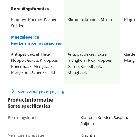
Bereidingsfuncties
Kloppen, Kneden, Raspen,
Kloppen, Kneden, Mixen
Kloppe
Snijden
Meegeleverde
keukenmixer accessoires
Antispat deksel, Flexi-
Antispat deksel, Extra
Garde,
klopper, Garde, K-klopper,
mengkom, Flexi-klopper,
Mengh
Kneedhaak, Menghaak,
Garde, Kneedhaak,
Mengkom, Schenkschild
Menghaak
Toon volledige vergelijking
Productinformatie
Korte specificaties
Bereidingsfuncties
Kloppen, Kneden, Raspen,
Snijden
Vermogen prestatie
Krachtig