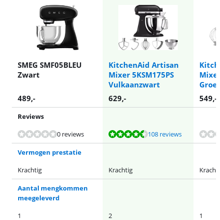
SMEG SMF05BLEU
KitchenAid Artisan
Kitch
Zwart
Mixer 5KSM175PS
Mixe
Vulkaanzwart
Groe
489
,-
629
,-
549
,-
Reviews
Beoordeling is 9,4 van de 10, gebaseerd op 108 reviews.
Beoordeling is 9,2 van de 10, gebaseerd op 36 reviews.
Beoordeling is 9,3 van de 10, gebaseerd op 6 reviews.
0 reviews
108 reviews
Vermogen prestatie
Krachtig
Krachtig
Kracht
Aantal mengkommen
meegeleverd
1
2
1