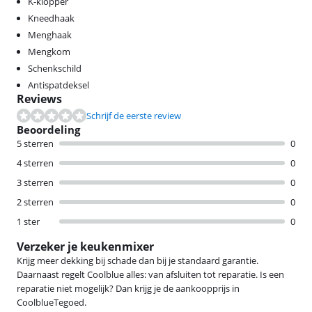
K-klopper
Kneedhaak
Menghaak
Mengkom
Schenkschild
Antispatdeksel
Reviews
Schrijf de eerste review
Beoordeling
5 sterren
0
4 sterren
0
3 sterren
0
2 sterren
0
1 ster
0
Verzeker je keukenmixer
Krijg meer dekking bij schade dan bij je standaard garantie.
Daarnaast regelt Coolblue alles: van afsluiten tot reparatie. Is een
reparatie niet mogelijk? Dan krijg je de aankoopprijs in
CoolblueTegoed.