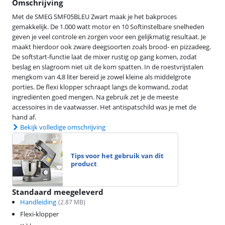
Omschrijving
Met de SMEG SMF05BLEU Zwart maak je het bakproces
gemakkelijk. De 1.000 watt motor en 10 Softinstelbare snelheden
geven je veel controle en zorgen voor een gelijkmatig resultaat. Je
maakt hierdoor ook zware deegsoorten zoals brood- en pizzadeeg.
De softstart‑functie laat de mixer rustig op gang komen, zodat
beslag en slagroom niet uit de kom spatten. In de roestvrijstalen
mengkom van 4,8 liter bereid je zowel kleine als middelgrote
porties. De flexi klopper schraapt langs de komwand, zodat
ingrediënten goed mengen. Na gebruik zet je de meeste
accessoires in de vaatwasser. Het antispatschild was je met de
hand af.
Bekijk volledige omschrijving
Tips voor het gebruik van dit
product
Standaard meegeleverd
Handleiding
(
2.87
MB)
Flexi-klopper