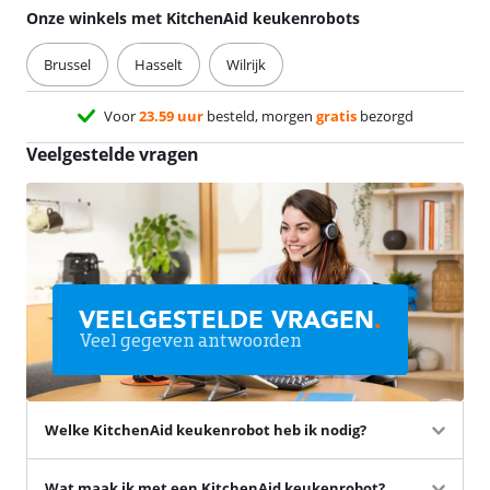
Onze winkels met KitchenAid keukenrobots
Brussel
Hasselt
Wilrijk
Voor
23.59 uur
besteld, morgen
gratis
bezorgd
Veelgestelde vragen
VEELGESTELDE VRAGEN
.
Veel gegeven antwoorden
Welke KitchenAid keukenrobot heb ik nodig?
Wat maak ik met een KitchenAid keukenrobot?