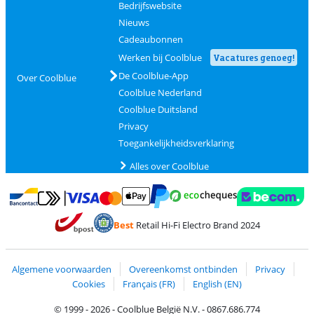
Bedrijfswebsite
Nieuws
Cadeaubonnen
Werken bij Coolblue
Vacatures genoeg!
De Coolblue-App
Over Coolblue
Coolblue Nederland
Coolblue Duitsland
Privacy
Toegankelijkheidsverklaring
Alles over Coolblue
Betalen met MasterCard en Visa via ClickToPay
Betalen met Ecocheques
Betalen met Bancontact
Betalen met ApplePay
Webshop Trustmar
Betalen met PayPal
Best
Retail Hi-Fi Electro Brand 2024
Trustprofile van Coolblue
Verzending en bezorging met bPost
Algemene voorwaarden
Overeenkomst ontbinden
Privacy
Cookies
Français (FR)
English (EN)
© 1999 - 2026 - Coolblue België N.V. - 0867.686.774