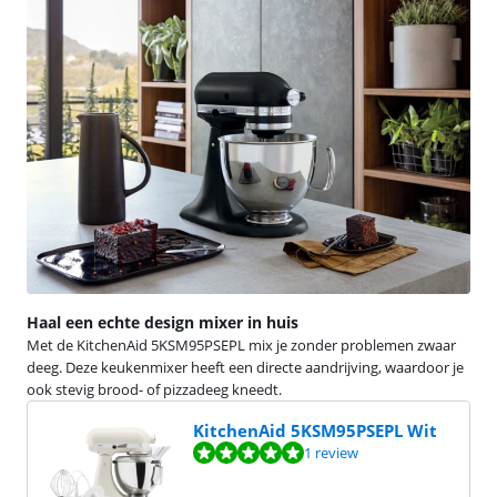
Haal een echte design mixer in huis
Met de KitchenAid 5KSM95PSEPL mix je zonder problemen zwaar
deeg. Deze keukenmixer heeft een directe aandrijving, waardoor je
ook stevig brood- of pizzadeeg kneedt.
KitchenAid 5KSM95PSEPL Wit
Beoordeling is 10 van de 10, gebaseerd op 1 review.
1 review