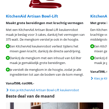
KitchenAid Artisan Bowl-Lift
KitchenAi
Maakt grote bereidingen met krachtig vermogen
Met grote 
Met een KitchenAid Artisan Bowl-Lift keukenrobot
Een KitchenA
maak je beslag voor 3 cakes, dankzij het vermogen van
krachtige ve
375 watt. De mengkom verstel je ook in de hoogte.
middelgrote 
Een KitchenAid keukenrobot verliest tijdens het
Een Kitche
mixen geen kracht, dankzij de directe aandrijving.
mixen geen
Dankzij de mengkom met een inhoud van 6,6 liter
Dankzij d
maak je gemakkelijk grote bereidingen.
maak je g
Je verstelt de mengkom in de hoogte, zodat je alle
Vanaf
398
,-
t
ingrediënten tot aan de bodem van de kom mengt.
Kies je Ki
Vanaf
598
,-
tot
999
,-
Kies je KitchenAid Artisan Bowl-Lift keukenrobot
Beste deal van de maand