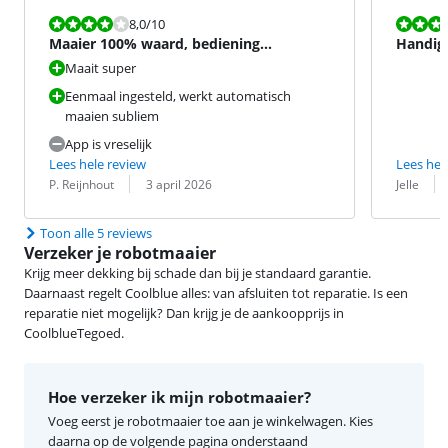
Beoordeling is 8,0 van de 10.
Beoordeling i
8,0
/10
Maaier 100% waard, bediening
Handig 
waardeloos.
Maait super
Eenmaal ingesteld, werkt automatisch
maaien subliem
App is vreselijk
Lees hele review
Lees hel
Beoordeling door:
Datum:
Beoordeling 
Datum:
P. Reijnhout
3 april 2026
Jelle
Toon alle 5 reviews
Verzeker je robotmaaier
Krijg meer dekking bij schade dan bij je standaard garantie.
Daarnaast regelt Coolblue alles: van afsluiten tot reparatie. Is een
reparatie niet mogelijk? Dan krijg je de aankoopprijs in
CoolblueTegoed.
Hoe verzeker ik mijn robotmaaier?
Voeg eerst je robotmaaier toe aan je winkelwagen. Kies
daarna op de volgende pagina onderstaand