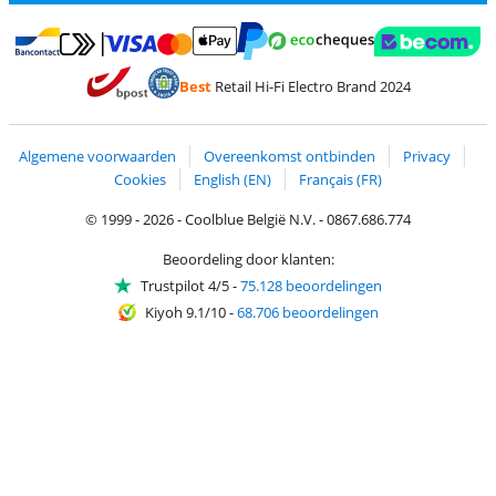
Betalen met MasterCard en Visa via ClickToPay
Betalen met Ecocheques
Betalen met Bancontact
Betalen met ApplePay
Webshop Trustmar
Betalen met PayPal
Best
Retail Hi-Fi Electro Brand 2024
Trustprofile van Coolblue
Verzending en bezorging met bPost
Algemene voorwaarden
Overeenkomst ontbinden
Privacy
Cookies
English (EN)
Français (FR)
© 1999 - 2026 - Coolblue België N.V. - 0867.686.774
Beoordeling door klanten:
Trustpilot 4/5
-
75.128 beoordelingen
Kiyoh 9.1/10
-
68.706 beoordelingen