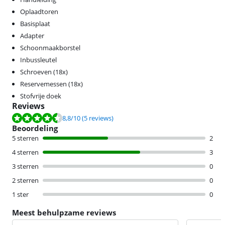
Oplaadtoren
Basisplaat
Adapter
Schoonmaakborstel
Inbussleutel
Schroeven (18x)
Reservemessen (18x)
Stofvrije doek
Reviews
Beoordeling is 8,8 van de 10, gebaseerd op 5 reviews.
8,8
/10
(5 reviews)
Beoordeling
5 sterren
2
4 sterren
3
3 sterren
0
2 sterren
0
1 ster
0
Meest behulpzame reviews