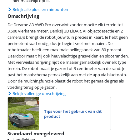
niet makkelijk optilt.
Bekijk alle plus- en minpunten
Omschrijving
De Dreame A3 AWD Pro overwint zonder moeite elk terrein tot
3.500 vierkante meter. Dankzij 3D LiDAR, AI objectdetectie en 2
camera¿s brengt de robot jouw tuin precies in kaart. Je hebt geen
perimeterdraad nodig, dus je begint snel met maaien. De
robotmaaier heeft een maximale hellingshoek van 80 procent.
Daardoor maait hij ook heuvelachtige grasvelden en slootranden.
Met vierwielaandrijving rijdt de maaier gemakkelijk over elk type
terrein. De robot maait je gazon tot 3 centimeter van de rand. Je
past het maaischema gemakkelijk aan met de app via bluetooth.
Door de mulchingfunctie blaast de robot het gemaaide gras als
voeding terug op je gazon.
Bekijk volledige omschrijving
Tips voor het gebruik van dit
product
Standaard meegeleverd
Handleiding