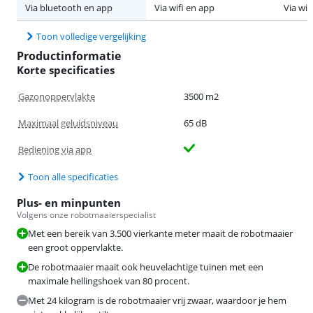
Via bluetooth en app
Via wifi en app
Via wif
Toon volledige vergelijking
Productinformatie
Korte specificaties
Gazonoppervlakte
3500 m2
Maximaal geluidsniveau
65 dB
Bediening via app
Toon alle specificaties
Plus- en minpunten
Volgens onze robotmaaierspecialist
Met een bereik van 3.500 vierkante meter maait de robotmaaier
een groot oppervlakte.
De robotmaaier maait ook heuvelachtige tuinen met een
maximale hellingshoek van 80 procent.
Met 24 kilogram is de robotmaaier vrij zwaar, waardoor je hem