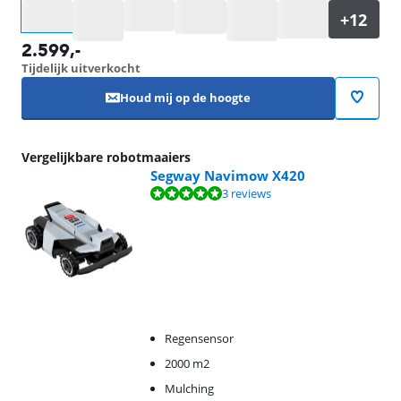
Selecteer een optie
2.599
,-
Tijdelijk uitverkocht
Houd mij op de hoogte
Vergelijkbare robotmaaiers
Segway Navimow X420
Beoordeling is 9,7 van de 10, gebaseerd op 3 reviews.
3 reviews
Regensensor
2000 m2
Mulching