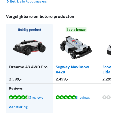
Bekijk alle Robotmaaiers
Vergelijkbare en betere producten
Huidig product
Beste keuze
Dreame A3 AWD Pro
Segway Navimow
Ecov
X420
Lidar
2.599
,-
2.499
,-
2.299
Reviews
Beoordeling is 8,8 van de 10, gebaseerd op 5 reviews.
Beoordeling is 9,7 van de 10, gebaseerd op 3 reviews.
5 reviews
3 reviews
Aansturing