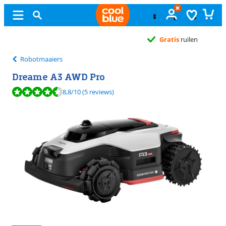
Gratis
ruilen
Robotmaaiers
Dreame A3 AWD Pro
Beoordeling is 8,8 van de 10, gebaseerd op 5 reviews.
8,8
/10
(5 reviews)