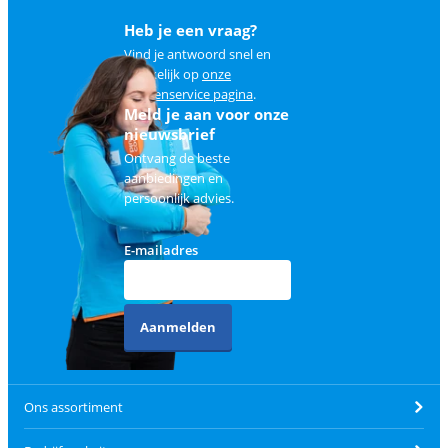
Heb je een vraag?
Vind je antwoord snel en
makkelijk op
onze
klantenservice pagina
.
Meld je aan voor onze
nieuwsbrief
Ontvang de beste
aanbiedingen en
persoonlijk advies.
E-mailadres
Aanmelden
Ons assortiment