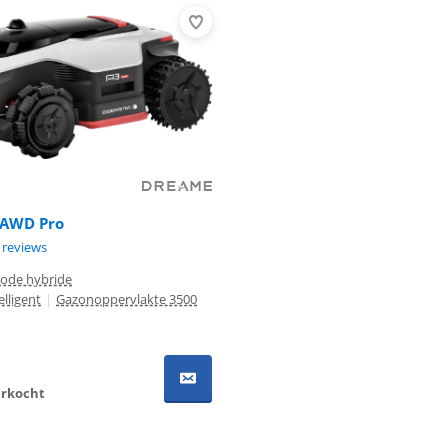
 AWD Pro
8,8 van de 10, gebaseerd op 5 reviews.
 reviews
ode hybride
elligent
|
Gazonoppervlakte 3500
verkocht