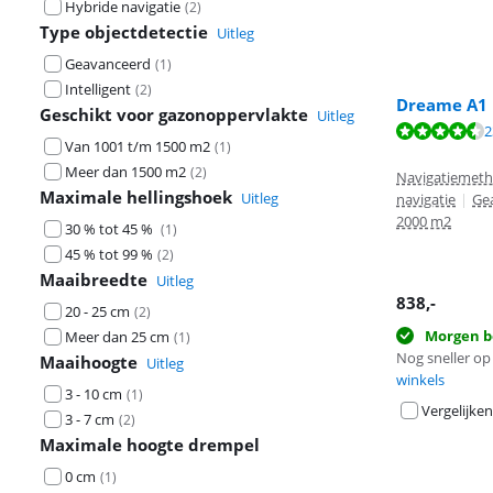
Hybride navigatie
(
2
)
Type objectdetectie
Uitleg
Geavanceerd
(
1
)
Intelligent
(
2
)
Dreame A1 
Geschikt voor gazonoppervlakte
Uitleg
Beoordeling is 
2
Beoordeling is 
Van 1001 t/m 1500 m2
(
1
)
Meer dan 1500 m2
(
2
)
Navigatiemeth
Maximale hellingshoek
Uitleg
navigatie
|
Ge
2000 m2
30 % tot 45 %
(
1
)
45 % tot 99 %
(
2
)
Maaibreedte
Uitleg
838
,-
20 - 25 cm
(
2
)
Morgen b
Meer dan 25 cm
(
1
)
Nog sneller op 
Maaihoogte
Uitleg
winkels
3 - 10 cm
(
1
)
Vergelijken
3 - 7 cm
(
2
)
Maximale hoogte drempel
0 cm
(
1
)