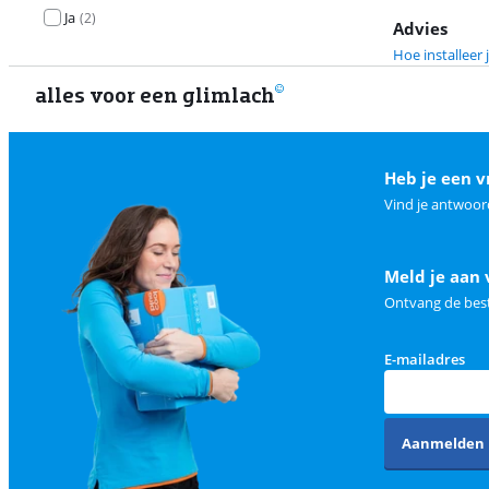
Ja
(
2
)
Advies
Hoe installeer
alles voor een glimlach
Heb je een v
Vind je antwoor
Meld je aan 
Ontvang de best
E-mailadres
Aanmelden