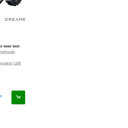
r voor een
emethode
vlakte 1200
e-