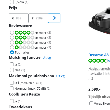
5,5 cm
(
1
)
Prijs
Prijs
€
€
Reviewscore
en meer
(
3
)
Beoordeling is 8,0 van de 10.
en meer
(
3
)
Beoordeling is 6,0 van de 10.
en meer
(
3
)
Beoordeling is 4,0 van de 10.
en meer
(
3
)
Beoordeling is 2,0 van de 10.
Toon alles
Dreame A3
Mulching functie
Uitleg
Beoordeling is 
5
Ja
(
2
)
Navigatiemeth
Nee
(
1
)
navigatie
|
Int
Maximaal geluidsniveau
Uitleg
m2
Stil (max. 60 dB)
(
1
)
Normaal (max. 70 dB)
(
2
)
2.599
,-
Coolblue's Keuze
Tijdelijk uit
Ja
(
1
)
Vergelijken
Tweedekans