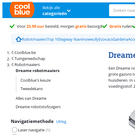
Bekijk alle
categorieën
Voor
23.59 uur
besteld, morgen
gratis
bezorgd
Gratis
ruilen
Robotmaaiers
Top 10
Segway Navimow
eufy
Ecovacs
Gardena
Acc
Zoekresultaten en sortering
Dreame
Coolblue.be
Tuingereedschap
Robotmaaiers
Een Dreame rob
Dreame robotmaaiers
grote gazons t
Coolblue's keuze
huisdieren. In
voedingsstof. Z
Tweedekans
Alles van Dreame
Dreame robotstofzuigers
Navigatiemethode
Uitleg
Laser navigatie
(
1
)