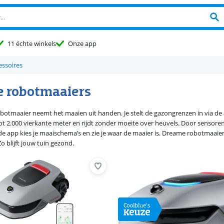
11 échte winkels
Onze app
essoires
 robotmaaiers
otmaaier neemt het maaien uit handen. Je stelt de gazongrenzen in via de
ot 2.000 vierkante meter en rijdt zonder moeite over heuvels. Door sensoren
 de app kies je maaischema’s en zie je waar de maaier is. Dreame robotmaaie
o blijft jouw tuin gezond.