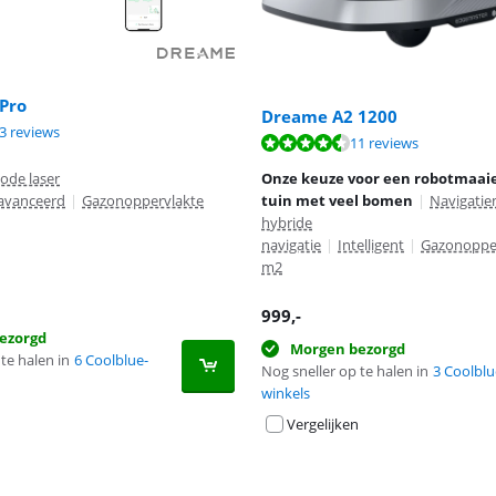
Pro
Dreame A2 1200
8,9 van de 10, gebaseerd op 23 reviews.
3 reviews
8,7 van de 10, gebaseerd op 11 reviews.
11 reviews
ode laser
Onze keuze voor een robotmaaie
avanceerd
|
Gazonoppervlakte
tuin met veel bomen
|
Navigati
hybride
navigatie
|
Intelligent
|
Gazonopper
m2
999
,-
ezorgd
Morgen bezorgd
te halen in
6 Coolblue-
Nog sneller op te halen in
3 Coolblu
winkels
Vergelijken