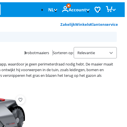
NL
Account
Zakelijk
Winkels
Klantenservice
3
robotmaaiers
Sorteren op
:
 app, waardoor je geen perimeterdraad nodig hebt. De maaier maait
 ontwijkt hij voorwerpen in de tuin, zoals leidingen, bomen en
rs versnipperen het gras en blazen het terug op het gazon als
Advertentie