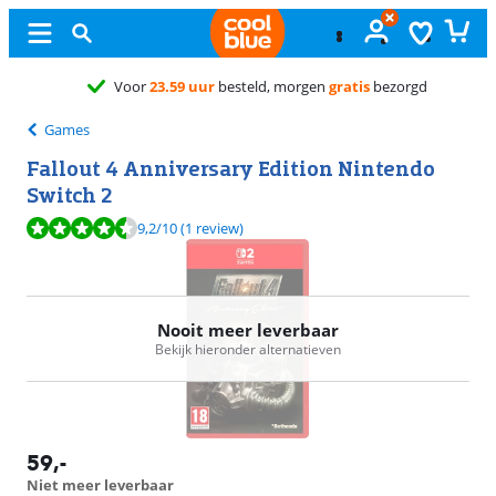
Voor
23.59 uur
besteld, morgen
gratis
bezorgd
Games
Fallout 4 Anniversary Edition Nintendo
Switch 2
Beoordeling is 9,2 van de 10, gebaseerd op 1 review.
9,2
/10
(1 review)
Nooit meer leverbaar
Bekijk hieronder alternatieven
59
,-
Niet meer leverbaar