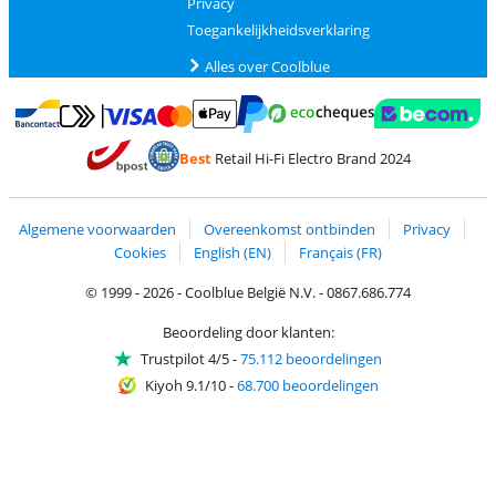
Privacy
Toegankelijkheidsverklaring
Alles over Coolblue
Betalen met MasterCard en Visa via ClickToPay
Betalen met Ecocheques
Betalen met Bancontact
Betalen met ApplePay
Webshop Trustmar
Betalen met PayPal
Best
Retail Hi-Fi Electro Brand 2024
Trustprofile van Coolblue
Verzending en bezorging met bPost
Algemene voorwaarden
Overeenkomst ontbinden
Privacy
Cookies
English (EN)
Français (FR)
© 1999 - 2026 - Coolblue België N.V. - 0867.686.774
Beoordeling door klanten:
Trustpilot 4/5
-
75.112 beoordelingen
Kiyoh 9.1/10
-
68.700 beoordelingen