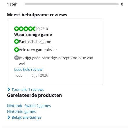
1 ster
0
Meest behulpzame reviews
Beoordeling is 9,2 van de 10.
9,2
/10
Waanzinnige game
Fantastische game
Vele uren gameplezier
Je krijgt geen cartridge, al zegt Coolblue van
wel
Lees hele review
Beoordeling door:
Datum:
Toob
6 juli 2026
Toon alle 1 reviews
Gerelateerde producten
Nintendo Switch 2 games
Nintendo games
Bekijk alle Games