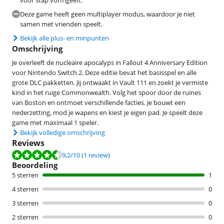
voor stap vormgeeft.
Deze game heeft geen multiplayer modus, waardoor je niet
samen met vrienden speelt.
Bekijk alle plus- en minpunten
Omschrijving
Je overleeft de nucleaire apocalyps in Fallout 4 Anniversary Edition
voor Nintendo Switch 2. Deze editie bevat het basisspel en alle
grote DLC pakketten. Jij ontwaakt in Vault 111 en zoekt je vermiste
kind in het ruige Commonwealth. Volg het spoor door de ruïnes
van Boston en ontmoet verschillende facties. Je bouwt een
nederzetting, mod je wapens en kiest je eigen pad. Je speelt deze
game met maximaal 1 speler.
Bekijk volledige omschrijving
Reviews
Beoordeling is 9,2 van de 10, gebaseerd op 1 review.
9,2
/10
(1 review)
Beoordeling
5 sterren
1
4 sterren
0
3 sterren
0
2 sterren
0