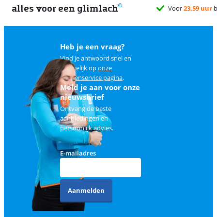
alles voor een glimlach
Voor
23.59 uur
b
Heb je een vraag?
Vind je antwoord snel en
makkelijk op
onze
klantenservice pagina
.
Meld je aan voor onze
nieuwsbrief
Ontvang de beste
aanbiedingen en
persoonlijk advies.
E-mailadres
Aanmelden