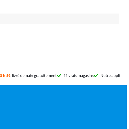
3 h 59
, livré demain gratuitement
11 vrais magasins
Notre appli