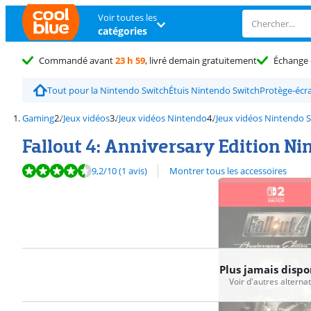
Voir toutes les
catégories
Commandé avant
23 h 59
, livré demain gratuitement
Échange 
Tout pour la Nintendo Switch
Étuis Nintendo Switch
Protège-écr
Gaming
Jeux vidéos
Jeux vidéos Nintendo
Jeux vidéos Nintendo S
Fallout 4: Anniversary Edition Ni
La note est de 9,2 sur 10, basée sur 1 avis.
9,2
/10
(1 avis)
Montrer tous les accessoires
Plus jamais dispo
Voir d'autres alterna