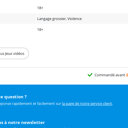
18+
Langage grossier, Violence
18+
us Jeux vidéos
Commandé avant
2
e question ?
éponse rapidement et facilement sur
la page de notre service client
.
us à notre newsletter