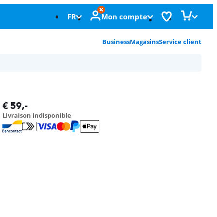
FR
Mon compte
Business
Magasins
Service client
€
59
,-
Livraison indisponible