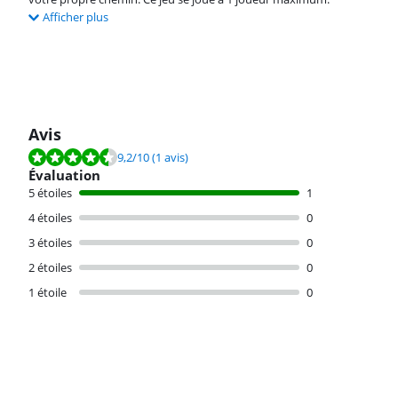
Afficher plus
Avis
La note est de 9,2 sur 10, basée sur 1 avis.
9,2
/10
(1 avis)
Évaluation
5 étoiles
1
4 étoiles
0
3 étoiles
0
2 étoiles
0
1 étoile
0