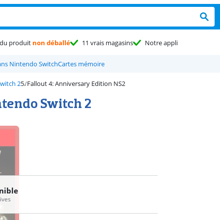
du produit
non déballé
11 vrais magasins
Notre appli
ans Nintendo Switch
Cartes mémoire
witch 2
Fallout 4: Anniversary Edition NS2
ntendo Switch 2
nible
tives