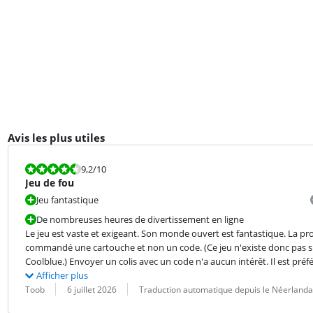
Avis les plus utiles
La note est 9,2 sur 10.
9,2
/10
Jeu de fou
Jeu fantastique
De nombreuses heures de divertissement en ligne
Le jeu est vaste et exigeant. Son monde ouvert est fantastique. La pr
commandé une cartouche et non un code. (Ce jeu n'existe donc pas su
Coolblue.) Envoyer un colis avec un code n'a aucun intérêt. Il est préfé
Afficher plus
Évaluation par :
Date :
Traduction :
Toob
6 juillet 2026
Traduction automatique depuis le Néerlanda