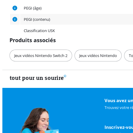
PEGI
PEGI (âge)
PEGI (contenu)
Classification USK
Produits associés
Jeux vidéos Nintendo Switch 2
Jeux vidéos Nintendo
To
tout pour un sourire
Vous avez un
Trouvez votre r
Inscrivez-vo