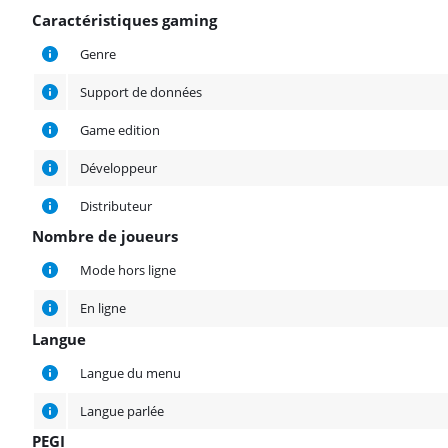
Caractéristiques gaming
Caractéristiques gaming
Genre
Support de données
Game edition
Développeur
Distributeur
Nombre de joueurs
Nombre de joueurs
Mode hors ligne
En ligne
Langue
Langue
Langue du menu
Langue parlée
PEGI