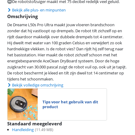
De robotstofzuiger maakt met 75 decibel redelijk veel geluid.
Bekijk alle plus- en minpunten
Omschrijving
De Dreame L50s Pro Ultra maakt jouw vloeren brandschoon
zonder dat hij vastloopt op drempels. De robot tilt zichzelf op en
rijdt daardoor makkelijk over dubbele drempels tot 4 centimeter.
Hij dweilt met water van 100 graden Celsius en verwijdert zo ook
hardnekkige vlekken. Is de robot vies? Dan rijdt hij zelf terug naar
het basisstation. Hier maakt de robot zichzelf schoon met het
energiebesparende AceClean DryBoard systeem. Door de hoge
zuigkracht van 30.000 pascal zuigt de robot vuil op, ook uit je tapijt.
De robot beschermt je kleed en tilt zijn dweil tot 14 centimeter op
tijdens het schoonmaken.
Bekijk volledige omschrijving
Tips voor het gebruik van dit
product
Standaard meegeleverd
Handleiding
(
11.49
MB)