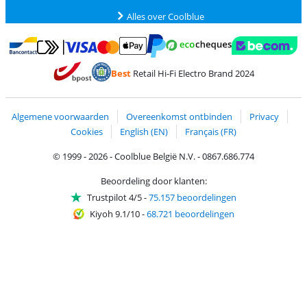
Alles over Coolblue
Betalen met MasterCard en Visa via ClickToPay
Betalen met Ecocheques
Betalen met Bancontact
Betalen met ApplePay
Webshop Trustmar
Betalen met PayPal
Best
Retail Hi-Fi Electro Brand 2024
Trustprofile van Coolblue
Verzending en bezorging met bPost
Algemene voorwaarden
Overeenkomst ontbinden
Privacy
Cookies
English (EN)
Français (FR)
© 1999 - 2026 - Coolblue België N.V. - 0867.686.774
Beoordeling door klanten:
Trustpilot 4/5
-
75.157 beoordelingen
Kiyoh 9.1/10
-
68.721 beoordelingen