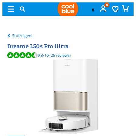
Gratis
ruilen
Stofzuigers
Dreame L50s Pro Ultra
Beoordeling is 9,3 van de 10, gebaseerd op 26 reviews.
9,3
/10
(26 reviews)