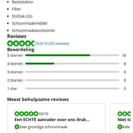
Basisstation
Filter
Stofzak (2x)
Schoonmaakmiddel
Schoonmaakaccessoires
Reviews
Beoordeling is 9,3 van de 10, gebaseerd op 26 reviews.
9,3
/10
(26 reviews)
Beoordeling
5 sterren
18
4 sterren
8
3 sterren
0
2 sterren
0
1 ster
0
Meest behulpzame reviews
Beoordeling is 10 van de 10.
Beoordeling i
10
/10
Een ECHTE aanrader voor ons druk
Niet twi
gezin!
Zeer grondige schoonmaak
Vele 