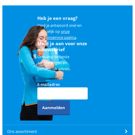
Heb je een vraag?
Vind je antwoord snel en
makkelijk op
onze
klantenservice pagina
.
Meld je aan voor onze
nieuwsbrief
Ontvang de beste
aanbiedingen en
persoonlijk advies.
E-mailadres
Aanmelden
Ons assortiment