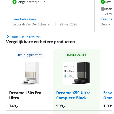
Lange batterijduur
Dweil
Basis
verdi
Lees hele review
Lees hel
Beoordeling door:
Datum:
Beoordeling 
Datum:
Deborah Van Der Schueren
28 mei 2026
Debby
Toon alle 26 reviews
Vergelijkbare en betere producten
Huidig product
Beste keuze
Dreame L50s Pro
Dreame X50 Ultra
Ecov
Ultra
Complete Black
Omni
749
,-
999
,-
1.039