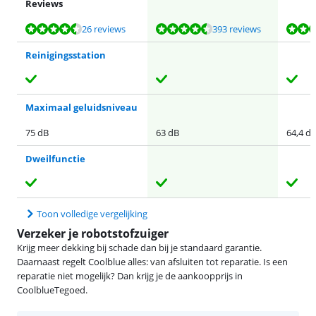
Reviews
Beoordeling is 9,3 van de 10, gebaseerd op 26 reviews.
Beoordeling is 9,0 van de 10, gebaseerd op 393 reviews.
Beoordeling is 9,2 van de 10, gebaseerd op 4 reviews.
Beoordeling is 9,0 van de 10, gebaseerd op 153 reviews.
Beoordeling is 8,1 van de 10, gebaseerd op 20 reviews.
26 reviews
393 reviews
Reinigingsstation
Maximaal geluidsniveau
75 dB
63 dB
64,4 d
Dweilfunctie
Toon volledige vergelijking
Verzeker je robotstofzuiger
Krijg meer dekking bij schade dan bij je standaard garantie.
Daarnaast regelt Coolblue alles: van afsluiten tot reparatie. Is een
reparatie niet mogelijk? Dan krijg je de aankoopprijs in
CoolblueTegoed.