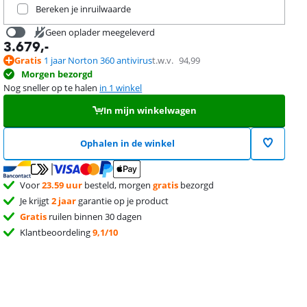
Ruil je huidige product in
Bereken je inruilwaarde
Geen oplader meegeleverd
3.679
,-
125
,-
Gratis
1 jaar Norton 360 antivirus
t.w.v.
94,99
Morgen bezorgd
Nog sneller op te halen
in 1 winkel
In mijn winkelwagen
Ophalen in de winkel
Voor
23.59 uur
besteld, morgen
gratis
bezorgd
Je krijgt
2 jaar
garantie op je product
Gratis
ruilen binnen 30 dagen
Klantbeoordeling
9,1/10