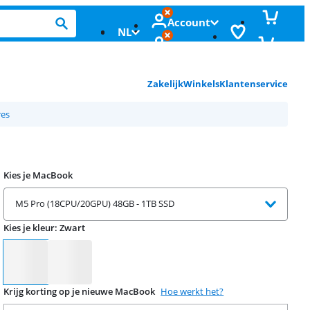
Account
NL
Zakelijk
Winkels
Klantenservice
res
Kies je MacBook
M5 Pro (18CPU/20GPU) 48GB - 1TB SSD
Kies je kleur
:
Zwart
Kies je kleur
Krijg korting op je nieuwe MacBook
Hoe werkt het?