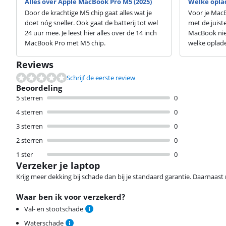
Alles over Apple MacBook Pro M5 (2025)
Welke oplad
Door de krachtige M5 chip gaat alles wat je
Voor je Mac
doet nóg sneller. Ook gaat de batterij tot wel
met de juist
24 uur mee. Je leest hier alles over de 14 inch
MacBook niet 
MacBook Pro met M5 chip.
welke oplader
Reviews
Schrijf de eerste review
Beoordeling
5 sterren
0
4 sterren
0
3 sterren
0
2 sterren
0
1 ster
0
Verzeker je laptop
Krijg meer dekking bij schade dan bij je standaard garantie. Daarnaast r
Waar ben ik voor verzekerd?
Val- en stootschade
Waterschade