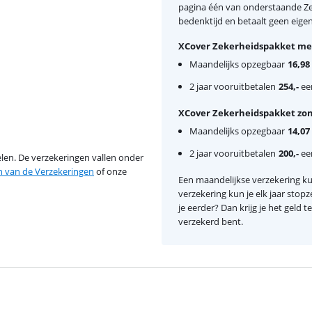
pagina één van onderstaande Zek
bedenktijd en betaalt geen eigen r
XCover Zekerheidspakket met
Maandelijks opzegbaar
16,98
2 jaar vooruitbetalen
254,-
een
XCover Zekerheidspakket zon
Maandelijks opzegbaar
14,07
2 jaar vooruitbetalen
200,-
een
en. De verzekeringen vallen onder
van de Verzekeringen
of onze
Een maandelijkse verzekering kun
verzekering kun je elk jaar stopz
je eerder? Dan krijg je het geld 
verzekerd bent.