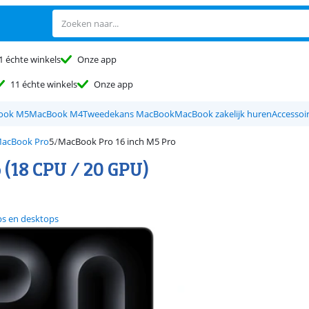
1 échte winkels
Onze app
11 échte winkels
Onze app
ook M5
MacBook M4
Tweedekans MacBook
MacBook zakelijk huren
Accessoi
MacBook Pro
MacBook Pro 16 inch M5 Pro
 (18 CPU / 20 GPU)
ps en desktops