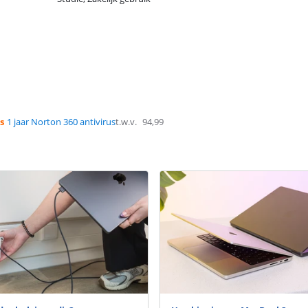
s
1 jaar Norton 360 antivirus
t.w.v.
94,99