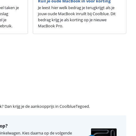
Ruil je oude MacBook in voor korting
l taken je
Je leest hier welk bedrag je terugkrijgt als je
pslag
jouw oude MacBook inruilt bij Coolblue. Dit
l je
bedrag krijg je als korting op je nieuwe
ebruik.
MacBook Pro.
ijk? Dan krijg je de aankoopprijs in CoolblueTegoed.
top?
 winkelwagen. Kies daarna op de volgende