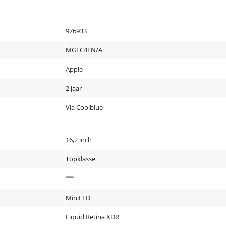
976933
MGEC4FN/A
Apple
2 jaar
Via Coolblue
16,2 inch
Topklasse
MiniLED
Liquid Retina XDR