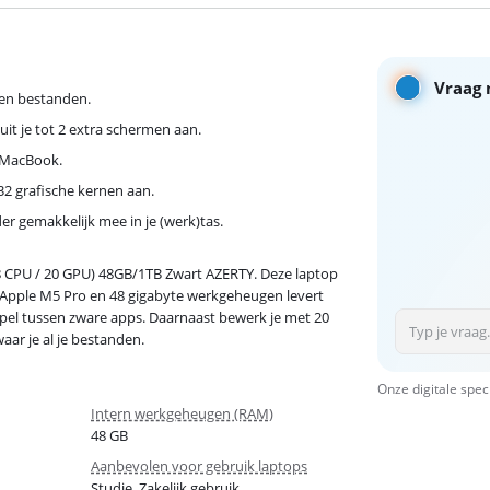
Vraag 
 en bestanden.
it je tot 2 extra schermen aan.
e MacBook.
2 grafische kernen aan.
 gemakkelijk mee in je (werk)tas.
8 CPU / 20 GPU) 48GB/1TB Zwart AZERTY. Deze laptop
 Apple M5 Pro en 48 gigabyte werkgeheugen levert
epel tussen zware apps. Daarnaast bewerk je met 20
ar je al je bestanden.
Onze digitale spec
Intern werkgeheugen (RAM)
48 GB
Aanbevolen voor gebruik laptops
Studie, Zakelijk gebruik