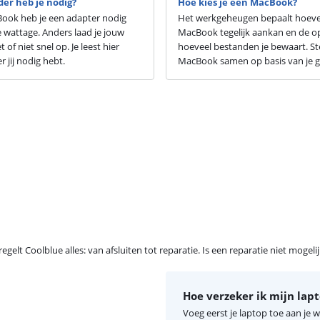
er heb je nodig?
Hoe kies je een MacBook?
Book heb je een adapter nodig
Het werkgeheugen bepaalt hoevee
e wattage. Anders laad je jouw
MacBook tegelijk aankan en de o
of niet snel op. Je leest hier
hoeveel bestanden je bewaart. Ste
 jij nodig hebt.
MacBook samen op basis van je g
egelt Coolblue alles: van afsluiten tot reparatie. Is een reparatie niet mogel
Hoe verzeker ik mijn lap
Voeg eerst je laptop toe aan je