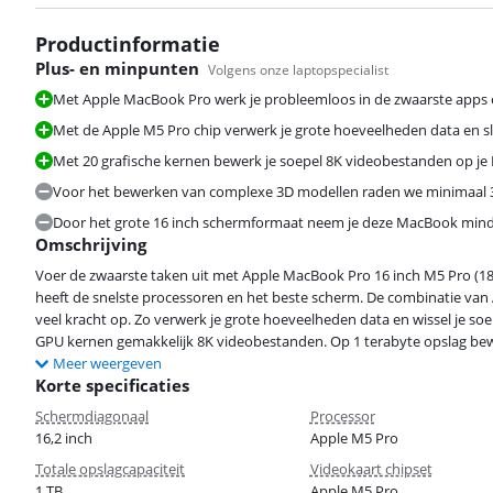
Productinformatie
Plus- en minpunten
Volgens onze laptopspecialist
Met Apple MacBook Pro werk je probleemloos in de zwaarste apps
Met de Apple M5 Pro chip verwerk je grote hoeveelheden data en slu
Met 20 grafische kernen bewerk je soepel 8K videobestanden op j
Voor het bewerken van complexe 3D modellen raden we minimaal 3
Door het grote 16 inch schermformaat neem je deze MacBook minder
Omschrijving
Voer de zwaarste taken uit met Apple MacBook Pro 16 inch M5 Pro (1
heeft de snelste processoren en het beste scherm. De combinatie van
veel kracht op. Zo verwerk je grote hoeveelheden data en wissel je so
GPU kernen gemakkelijk 8K videobestanden. Op 1 terabyte opslag bewa
Meer weergeven
Korte specificaties
Schermdiagonaal
Processor
16,2 inch
Apple M5 Pro
Totale opslagcapaciteit
Videokaart chipset
1 TB
Apple M5 Pro