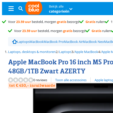
Bekijk alle
categorieën
Voor
23.59 uur
besteld, morgen
gratis
bezorgd
Gratis
ruilen
1
Voor
23.59 uur
besteld, morgen
gratis
bezorgd
Gratis
ruilen
Laptops
MacBook
MacBook Pro
MacBook Air
MacBook Neo
MacB
Laptops, desktops & monitoren
Laptops
Apple MacBook
Apple 
Apple MacBook Pro 16 inch M5 Pro
48GB/1TB Zwart AZERTY
Bekijk alle
0 reviews
Toon alle accessoires
Apple lapto
tot € 450,- inruilwaarde