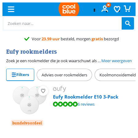
Gratis
ruile
Eufy rookmelders
Zoek je een rookmelder die je ook waarschuwt als je niet thuis bent? De rookmelders van Eufy geven een luid alarm bij rook of gas en sturen een melding naar je telefoon. Dat werkt via de Eufy HomeBase 3, die de rookmelder met internet verbindt. Je krijgt ook waarschuwingen als je onderweg bent of op je werk zit. Hiervoor heb je geen abonnement nodig. Dat maakt deze slimme rookmelder extra handig en betrouwbaar voor thuis.
Meer weergeven
Filters
Advies over rookmelders
Koolmonoxidemelde
Eufy Rookmelder E10 3-Pack
Beoordeling is 9,7 van de 10, gebaseerd op 6 reviews.
6 reviews
bundelvoordeel