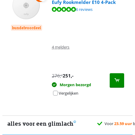
Eufy Rookmelder E10 4-Pack
Beoordeling is 9,7 van de 10, gebaseerd op 6 reviews.
6 reviews
bundelvoordeel
4 melders
276
,-
251
,-
Morgen bezorgd
Vergelijken
alles voor een glimlach
Voor
23.59 uur
besteld, morgen
gratis
bezorgd