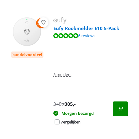
Eufy Rookmelder E10 5-Pack
Beoordeling is 9,7 van de 10, gebaseerd op 6 reviews.
6 reviews
bundelvoordeel
5 melders
345
,-
305
,-
Morgen bezorgd
Vergelijken