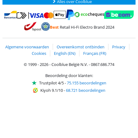
Alles over Coolblue
Betalen met MasterCard en Visa via ClickToPay
Betalen met Ecocheques
Betalen met Bancontact
Betalen met ApplePay
Webshop Trustmar
Betalen met PayPal
Best
Retail Hi-Fi Electro Brand 2024
Trustprofile van Coolblue
Verzending en bezorging met bPost
Algemene voorwaarden
Overeenkomst ontbinden
Privacy
Cookies
English (EN)
Français (FR)
© 1999 - 2026 - Coolblue België N.V. - 0867.686.774
Beoordeling door klanten:
Trustpilot 4/5
-
75.155 beoordelingen
Kiyoh 9.1/10
-
68.721 beoordelingen