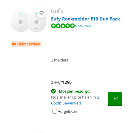
Eufy Rookmelder E10 Duo Pack
Beoordeling is 9,7 van de 10, gebaseerd op 6 reviews.
6 reviews
bundelvoordeel
2 melders
138
,-
129
,-
Morgen bezorgd
Nog sneller op te halen in
2
Coolblue-winkels
Vergelijken