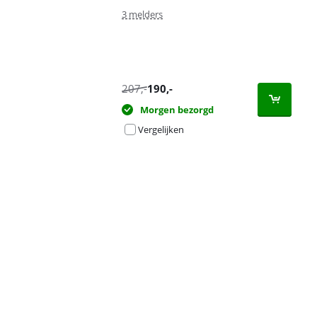
3 melders
207
,-
190
,-
Morgen bezorgd
Vergelijken
Advertentie