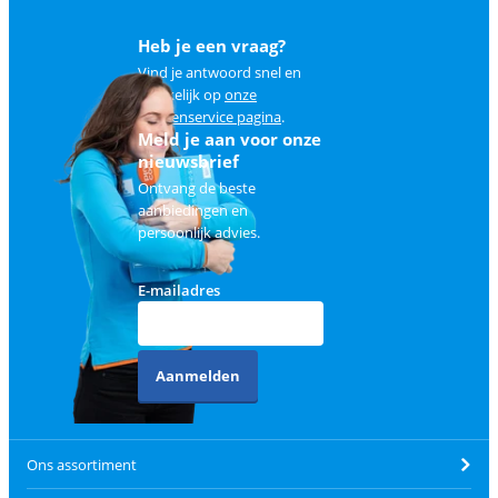
Heb je een vraag?
Vind je antwoord snel en
makkelijk op
onze
klantenservice pagina
.
Meld je aan voor onze
nieuwsbrief
Ontvang de beste
aanbiedingen en
persoonlijk advies.
E-mailadres
Aanmelden
Ons assortiment