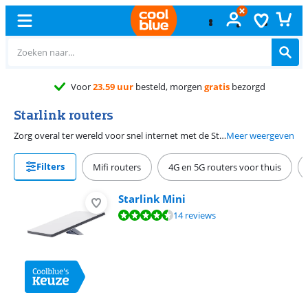
Voor
23.59 uur
besteld, morgen
gratis
bezorgd
Starlink routers
Zorg overal ter wereld voor snel internet met de Starlink routers op deze pagina. Dankzij de Starlink satellieten heb je ook op plekken waar normaal geen bereik is de snelheid van Starlink internet. Kies voor de Standard Kit wanneer de schotel op een vaste plek komt. De Flat High Performance schotel is gemaakt voor boten of rijdende campers en auto’s waarbij je een stabiele verbinding nodig hebt.
Meer weergeven
Filters
Mifi routers
4G en 5G routers voor thuis
Starlink Mini
Beoordeling is 9,3 van de 10, gebaseerd op 14 reviews.
14 reviews