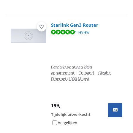
Starlink Gen3 Router
Beoordeling is 10 van de 10, gebaseerd op 1 review.
1 review
Geschikt voor een klein
appartement
|
Tri-band
|
Gigabit
Ethernet (1000 Mbps)
199
,-
Tijdelijk uitverkocht
Vergelijken