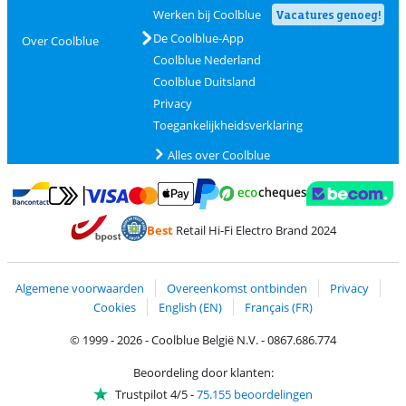
Werken bij Coolblue
Vacatures genoeg!
De Coolblue-App
Over Coolblue
Coolblue Nederland
Coolblue Duitsland
Privacy
Toegankelijkheidsverklaring
Alles over Coolblue
Betalen met MasterCard en Visa via ClickToPay
Betalen met Ecocheques
Betalen met Bancontact
Betalen met ApplePay
Webshop Trustmar
Betalen met PayPal
Best
Retail Hi-Fi Electro Brand 2024
Trustprofile van Coolblue
Verzending en bezorging met bPost
Algemene voorwaarden
Overeenkomst ontbinden
Privacy
Cookies
English (EN)
Français (FR)
© 1999 - 2026 - Coolblue België N.V. - 0867.686.774
Beoordeling door klanten:
Trustpilot 4/5
-
75.155 beoordelingen