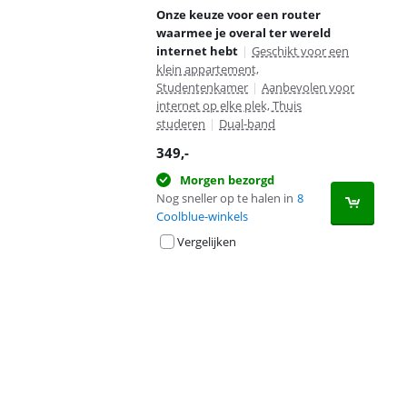
Onze keuze voor een router
waarmee je overal ter wereld
internet hebt
|
Geschikt voor een
klein appartement,
Studentenkamer
|
Aanbevolen voor
internet op elke plek, Thuis
studeren
|
Dual-band
349
,-
Morgen bezorgd
Nog sneller op te halen in
8
Coolblue-winkels
Vergelijken
Advertentie