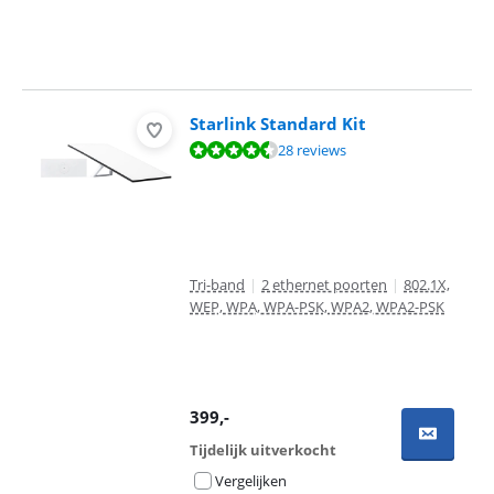
Starlink Standard Kit
Beoordeling is 8,9 van de 10, gebaseerd op 28 reviews.
28 reviews
Tri-band
|
2 ethernet poorten
|
802.1X,
WEP, WPA, WPA-PSK, WPA2, WPA2-PSK
399
,-
Tijdelijk uitverkocht
Vergelijken