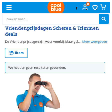
Vriendenprijsdagen Scheren & Trimmen
deals
De Vriendenprijsdagen zijn weer voorbij. Maar gelukkig hebben we bij Coolblue altijd mooie deals op scheerapparaten en trimmers. Zo ga je bijvoorbeeld voor een scheerapparaat of een baardtrimmer. Wil je jouw hoofdhaar bijwerken? Dan kies je een tondeuse.
Meer weergeven
Filters
We hebben geen resultaten gevonden.