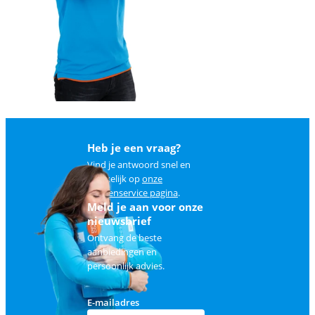
Heb je een vraag?
Vind je antwoord snel en
makkelijk op
onze
klantenservice pagina
.
Meld je aan voor onze
nieuwsbrief
Ontvang de beste
aanbiedingen en
persoonlijk advies.
E-mailadres