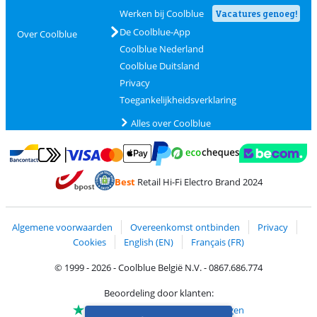
Werken bij Coolblue
Vacatures genoeg!
De Coolblue-App
Over Coolblue
Coolblue Nederland
Coolblue Duitsland
Privacy
Toegankelijkheidsverklaring
Alles over Coolblue
Betalen met MasterCard en Visa via ClickToPay
Betalen met Ecocheques
Betalen met Bancontact
Betalen met ApplePay
Webshop Trustmar
Betalen met PayPal
Best
Retail Hi-Fi Electro Brand 2024
Trustprofile van Coolblue
Verzending en bezorging met bPost
Algemene voorwaarden
Overeenkomst ontbinden
Privacy
Cookies
English (EN)
Français (FR)
© 1999 - 2026 - Coolblue België N.V. - 0867.686.774
Beoordeling door klanten:
Trustpilot 4/5
-
75.112 beoordelingen