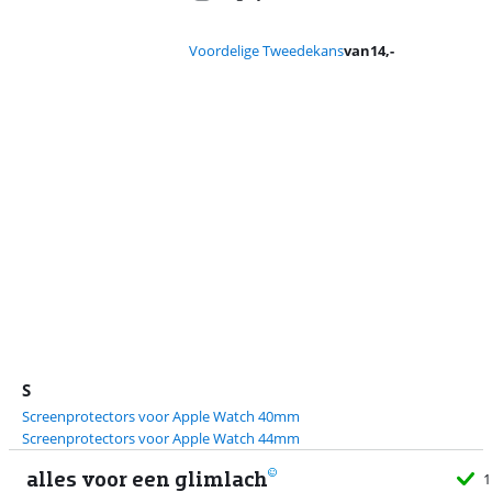
Voordelige Tweedekans
van
14
,-
Advertentie
S
Screenprotectors voor Apple Watch 40mm
Screenprotectors voor Apple Watch 44mm
alles voor een glimlach
1