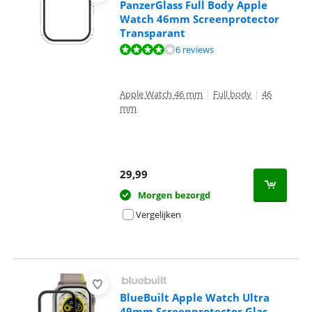
PanzerGlass Full Body Apple
Watch 46mm Screenprotector
Transparant
Beoordeling is 7,5 van de 10, gebaseerd op 6 reviews.
6 reviews
Apple Watch 46 mm
|
Full body
|
46
mm
29,99
Morgen bezorgd
Vergelijken
BlueBuilt Apple Watch Ultra
49mm Screenprotector Glas