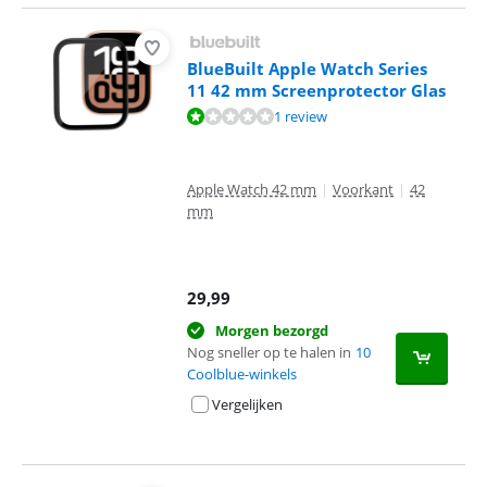
BlueBuilt Apple Watch Series
11 42 mm Screenprotector Glas
Beoordeling is 2,0 van de 10, gebaseerd op 1 review.
1 review
Apple Watch 42 mm
|
Voorkant
|
42
mm
29,99
Morgen bezorgd
Nog sneller op te halen in
10
Coolblue-winkels
Vergelijken