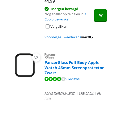
41,99
Morgen bezorgd
Nog sneller op te halen in
1
Coolblue-winkel
Vergelijken
Voordelige Tweedekans
van
30
,-
PanzerGlass Full Body Apple
Watch 46mm Screenprotector
Zwart
Beoordeling is 8,4 van de 10, gebaseerd op 5 reviews.
5 reviews
Apple Watch 46 mm
|
Full body
|
46
mm