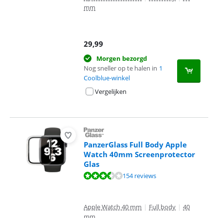
mm
29,99
Morgen bezorgd
Nog sneller op te halen in
1
Coolblue-winkel
Vergelijken
PanzerGlass Full Body Apple
Watch 40mm Screenprotector
Glas
Beoordeling is 7,1 van de 10, gebaseerd op 154 reviews.
154 reviews
Apple Watch 40 mm
|
Full body
|
40
mm