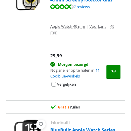
Beoordeling is 8,5 van de 10, gebaseerd op 7 reviews.
7 reviews
Apple Watch 49 mm
|
Voorkant
|
49
mm
29,99
Morgen bezorgd
Nog sneller op te halen in
11
Coolblue-winkels
Vergelijken
Gratis
ruilen
BlueBuilt Apple Watch Series