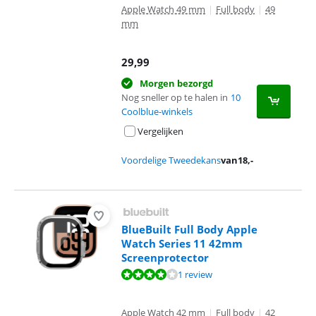
Apple Watch 49 mm
|
Full body
|
49
mm
29,99
Morgen bezorgd
Nog sneller op te halen in
10
Coolblue-winkels
Vergelijken
Voordelige Tweedekans
van
18
,-
BlueBuilt Full Body Apple
Watch Series 11 42mm
Screenprotector
Beoordeling is 8,0 van de 10, gebaseerd op 1 review.
1 review
Apple Watch 42 mm
|
Full body
|
42