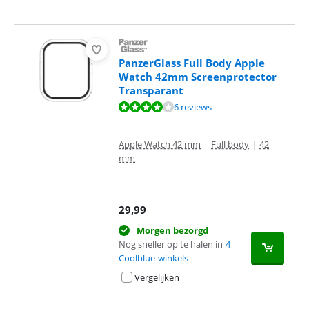
PanzerGlass Full Body Apple
Watch 42mm Screenprotector
Transparant
Beoordeling is 7,9 van de 10, gebaseerd op 6 reviews.
6 reviews
Apple Watch 42 mm
|
Full body
|
42
mm
29,99
Morgen bezorgd
Nog sneller op te halen in
4
Coolblue-winkels
Vergelijken