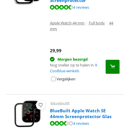
Screenprotector
Beoordeling is 8,6 van de 10, gebaseerd op 4 reviews.
4 reviews
Apple Watch 44 mm
|
Full body
|
44
mm
29,99
Morgen bezorgd
Nog sneller op te halen in
9
Coolblue-winkels
Vergelijken
BlueBuilt Apple Watch SE
44mm Screenprotector Glas
Beoordeling is 6,9 van de 10, gebaseerd op 4 reviews.
4 reviews