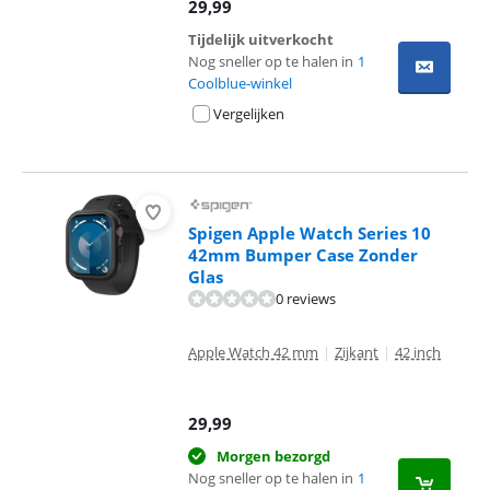
29,99
Tijdelijk uitverkocht
Nog sneller op te halen in
1
Coolblue-winkel
Vergelijken
Spigen Apple Watch Series 10
42mm Bumper Case Zonder
Glas
0 reviews
Apple Watch 42 mm
|
Zijkant
|
42 inch
29,99
Morgen bezorgd
Nog sneller op te halen in
1