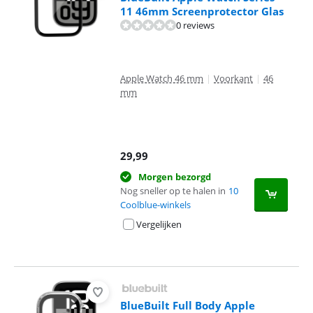
11 46mm Screenprotector Glas
0 reviews
Apple Watch 46 mm
|
Voorkant
|
46
mm
29,99
Morgen bezorgd
Nog sneller op te halen in
10
Coolblue-winkels
Vergelijken
BlueBuilt Full Body Apple