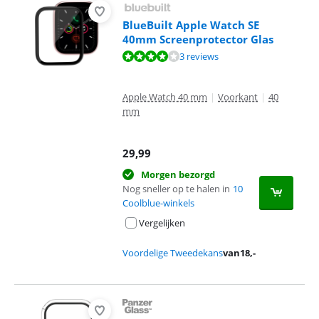
BlueBuilt Apple Watch SE
40mm Screenprotector Glas
Beoordeling is 7,7 van de 10, gebaseerd op 3 reviews.
3 reviews
Apple Watch 40 mm
|
Voorkant
|
40
mm
29,99
Morgen bezorgd
Nog sneller op te halen in
10
Coolblue-winkels
Vergelijken
Voordelige Tweedekans
van
18
,-