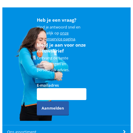
Heb je een vraag?
Vind je antwoord snel en
makkelijk op
onze
klantenservice pagina
.
Meld je aan voor onze
nieuwsbrief
Ontvang de beste
aanbiedingen en
persoonlijk advies.
E-mailadres
Aanmelden
Ons assortiment