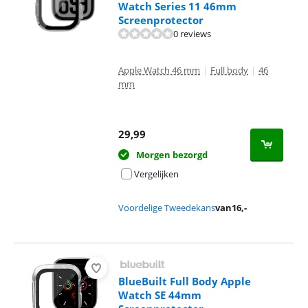
Watch Series 11 46mm
Screenprotector
0 reviews
Apple Watch 46 mm
|
Full body
|
46
mm
29,99
Morgen bezorgd
Vergelijken
Voordelige Tweedekans
van
16
,-
BlueBuilt Full Body Apple
Watch SE 44mm