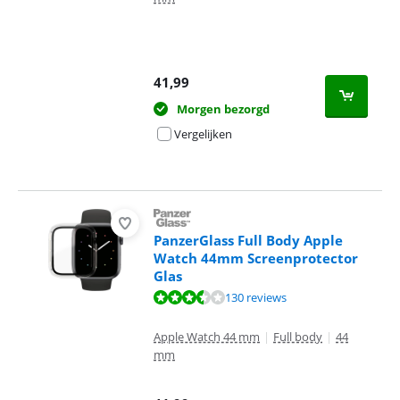
41,99
Morgen bezorgd
Vergelijken
PanzerGlass Full Body Apple
Watch 44mm Screenprotector
Glas
Beoordeling is 6,9 van de 10, gebaseerd op 130 reviews.
130 reviews
Apple Watch 44 mm
|
Full body
|
44
mm