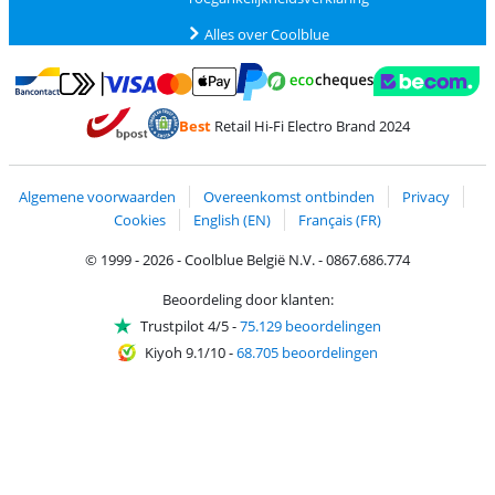
Alles over Coolblue
Betalen met MasterCard en Visa via ClickToPay
Betalen met Ecocheques
Betalen met Bancontact
Betalen met ApplePay
Webshop Trustmar
Betalen met PayPal
Best
Retail Hi-Fi Electro Brand 2024
Trustprofile van Coolblue
Verzending en bezorging met bPost
Algemene voorwaarden
Overeenkomst ontbinden
Privacy
Cookies
English (EN)
Français (FR)
© 1999 - 2026 - Coolblue België N.V. - 0867.686.774
Beoordeling door klanten:
Trustpilot 4/5
-
75.129 beoordelingen
Kiyoh 9.1/10
-
68.705 beoordelingen