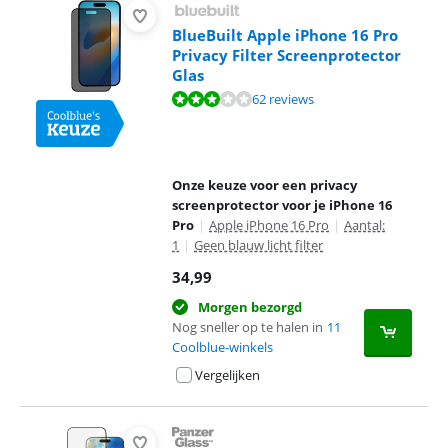
BlueBuilt Apple iPhone 16 Pro
Privacy Filter Screenprotector
Glas
Beoordeling is 6,1 van de 10, gebaseerd op 62 reviews.
62 reviews
Onze keuze voor een privacy
screenprotector voor je iPhone 16
Pro
|
Apple iPhone 16 Pro
|
Aantal:
1
|
Geen blauw licht filter
34,99
Morgen bezorgd
Nog sneller op te halen in
11
Coolblue-winkels
Vergelijken