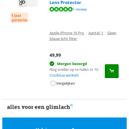
Lens Protector
Beoordeling is 10 van de 10, gebaseerd op 1 review.
1 review
5 jaar
garantie
Apple iPhone 16 Pro
|
Aantal: 1
|
Geen
blauw licht filter
49,99
Morgen bezorgd
Nog sneller op te halen in
10
Coolblue-winkels
Vergelijken
alles voor een glimlach
1