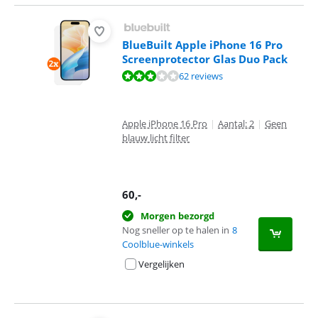
BlueBuilt Apple iPhone 16 Pro
Screenprotector Glas Duo Pack
Beoordeling is 6,1 van de 10, gebaseerd op 62 reviews.
62 reviews
Apple iPhone 16 Pro
|
Aantal: 2
|
Geen
blauw licht filter
60
,-
Morgen bezorgd
Nog sneller op te halen in
8
Coolblue-winkels
Vergelijken