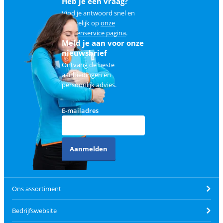
Heb je een vraag?
Vind je antwoord snel en
makkelijk op
onze
klantenservice pagina
.
Meld je aan voor onze
nieuwsbrief
Ontvang de beste
aanbiedingen en
persoonlijk advies.
E-mailadres
Aanmelden
Ons assortiment
Bedrijfswebsite