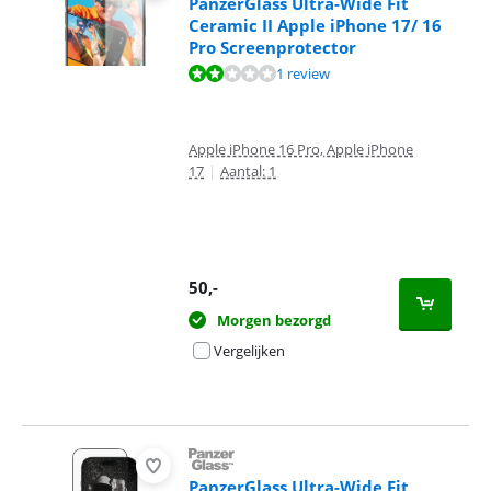
PanzerGlass Ultra-Wide Fit
Ceramic II Apple iPhone 17/ 16
Pro Screenprotector
Beoordeling is 4,4 van de 10, gebaseerd op 1 review.
1 review
Apple iPhone 16 Pro, Apple iPhone
17
|
Aantal: 1
50
,-
Morgen bezorgd
Vergelijken
PanzerGlass Ultra-Wide Fit