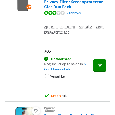
Privacy Filter Screenprotector
Glas Duo Pack
Beoordeling is 6,1 van de 10, gebaseerd op 62 reviews.
62 reviews
Apple iPhone 16 Pro
|
Aantal: 2
|
Geen
blauw licht filter
70
,-
Op voorraad
Nog sneller op te halen in
6
Coolblue-winkels
Vergelijken
Gratis
ruilen