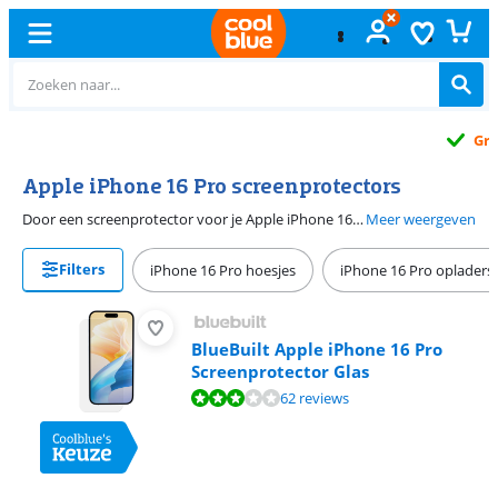
Gratis
ruilen
Apple iPhone 16 Pro screenprotectors
Door een screenprotector voor je Apple iPhone 16 Pro te gebruiken, bescherm je je scherm tegen schade. Screenprotectors voorkomen krassen aan het scherm van je iPhone. De screenprotectors zijn gemaakt van glas. Dit zorgt ervoor dat je de screenprotector niet ziet zitten. Een screenprotector met privacy filter zorgt ervoor dat mensen naast je niet met je kunnen meekijken op je scherm. Heb je vaak last van die felle zon? Kies dan voor een anti reflectie screenprotector. Dat is bijvoorbeeld handig op een zonnige dag.
Meer weergeven
Filters
iPhone 16 Pro hoesjes
iPhone 16 Pro opladers
BlueBuilt Apple iPhone 16 Pro
Screenprotector Glas
Beoordeling is 6,1 van de 10, gebaseerd op 62 reviews.
62 reviews