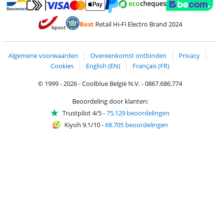
Betalen met MasterCard en Visa via ClickToPay
Betalen met Ecocheques
Betalen met Bancontact
Betalen met ApplePay
Webshop Trustmar
Betalen met PayPal
Best
Retail Hi-Fi Electro Brand 2024
Trustprofile van Coolblue
Verzending en bezorging met bPost
Algemene voorwaarden
Overeenkomst ontbinden
Privacy
Cookies
English (EN)
Français (FR)
© 1999 - 2026 - Coolblue België N.V. - 0867.686.774
Beoordeling door klanten:
Trustpilot 4/5
-
75.129 beoordelingen
Kiyoh 9.1/10
-
68.705 beoordelingen